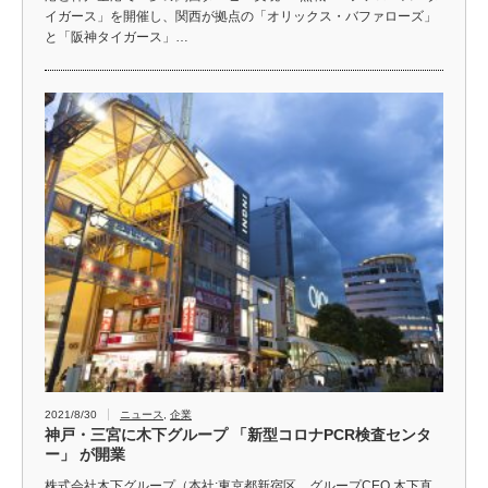
イガース」を開催し、関西が拠点の「オリックス・バファローズ」
と「阪神タイガース」…
2021/8/30
ニュース
,
企業
神戸・三宮に木下グループ 「新型コロナPCR検査センタ
ー」 が開業
株式会社木下グループ（本社:東京都新宿区、グループCEO 木下直