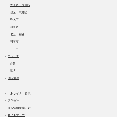
兵庫区・長田区
灘区・東灘区
垂水区
須磨区
北区・西区
明石市
三田市
ニュース
企業
経済
通販通信
一般ライター募集
運営会社
個人情報保護方針
サイトマップ