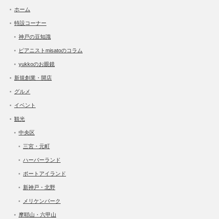
ホーム
特設コーナー
神戸の豆知識
ピアニストmisatoのコラム
yukkoのお眼鏡
新規創業・開店
グルメ
イベント
観光
中央区
三宮・元町
ハーバーランド
ポートアイランド
新神戸・北野
メリケンパーク
摩耶山・六甲山