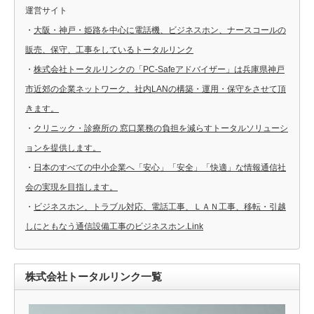
運営サイト
・
大阪・神戸・姫路を中心に電話機、ビジネスホン、ナースコールの
販売、保守、工事をしているトータルリンク
・
株式会社トータルリンクの「PC-Safeアドバイザー」は兵庫県神戸
市近郊の企業ネットワーク、社内LANの構築・運用・保守をさせて頂
きます。
・
クリニック・診療所の 窓口業務の負担を減らすトータルソリューシ
ョンを提供します。
・
日本のすべての中小企業へ「安心」「安全」「快適」な情報通信社
会の実現を目指します。
・
ビジネスホン、トラブル対応、電話工事、ＬＡＮ工事、移転・引越
しにともなう通信設備工事のビジネスホン.Link
株式会社トータルリンク一覧