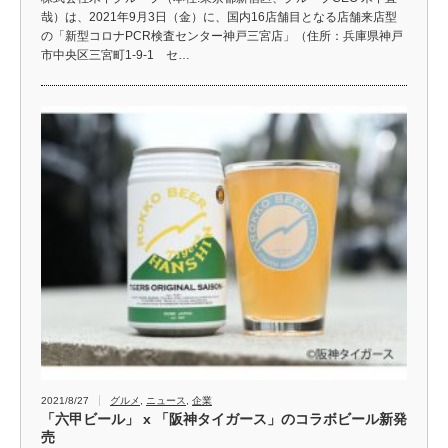
哉）は、2021年9月3日（金）に、国内16店舗目となる店舗来店型
の「新型コロナPCR検査センター神戸三宮店」（住所：兵庫県神戸
市中央区三宮町1-9-1 セ…
2021/8/27
グルメ
,
ニュース
,
企業
「六甲ビール」 x 「阪神タイガース」のコラボビール新発
売