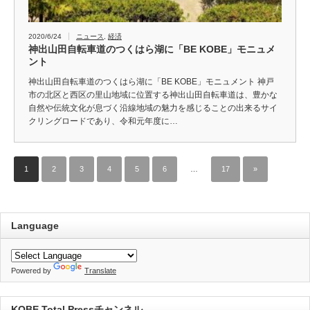
2020/6/24
ニュース
,
経済
神出山田自転車道のつくはら湖に「BE KOBE」モニュメ
ント
神出山田自転車道のつくはら湖に「BE KOBE」モニュメント 神戸
市の北区と西区の里山地域に位置する神出山田自転車道は、豊かな
自然や伝統文化が息づく沿線地域の魅力を感じることの出来るサイ
クリングロードであり、令和元年度に…
1
2
3
4
5
6
…
17
»
Language
Powered by
Translate
KOBE Total Pressチャンネル