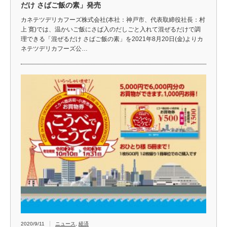
だけ さばご飯の素」発売
カネテツデリカフーズ株式会社(本社：神戸市、代表取締役社長：村
上 寛)では、温かいご飯にさば入のだしごと入れて混ぜるだけで調
理できる「混ぜるだけ さばご飯の素」を2021年8月20日(金)よりカ
ネテツデリカフーズ公…
2020/9/11
ニュース
,
経済