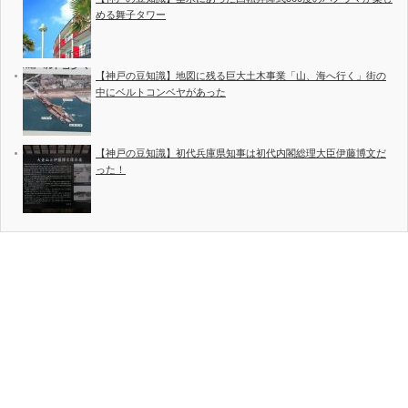
める舞子タワー
【神戸の豆知識】地図に残る巨大土木事業「山、海へ行く」街の
中にベルトコンベヤがあった
【神戸の豆知識】初代兵庫県知事は初代内閣総理大臣伊藤博文だ
った！