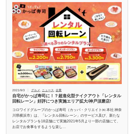
2021/9/3
グルメ
,
ニュース
,
企業
自宅がかっぱ寿司に！？超進化型テイクアウト「レンタル
回転レーン」好評につき実施エリア拡大/神戸須磨店!
コロワイドグループのかっぱ寿司（カッパ・クリエイト㈱ 本社:神奈
川県横浜市）は、「レンタル回転レーン」のサービス及び、新たな
レンタルプランを18店舗にて実施2021年5月より一部の店舗にて、
お店でお食事をするような楽し…