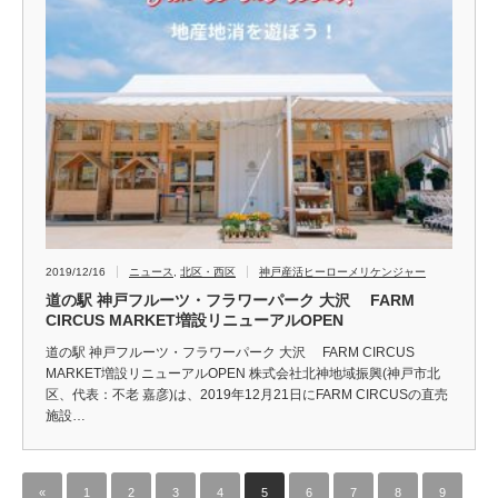
2019/12/16
ニュース
,
北区・西区
神戸産活ヒーローメリケンジャー
道の駅 神戸フルーツ・フラワーパーク 大沢 FARM
CIRCUS MARKET増設リニューアルOPEN
道の駅 神戸フルーツ・フラワーパーク 大沢 FARM CIRCUS
MARKET増設リニューアルOPEN 株式会社北神地域振興(神戸市北
区、代表：不老 嘉彦)は、2019年12月21日にFARM CIRCUSの直売
施設…
«
1
2
3
4
5
6
7
8
9