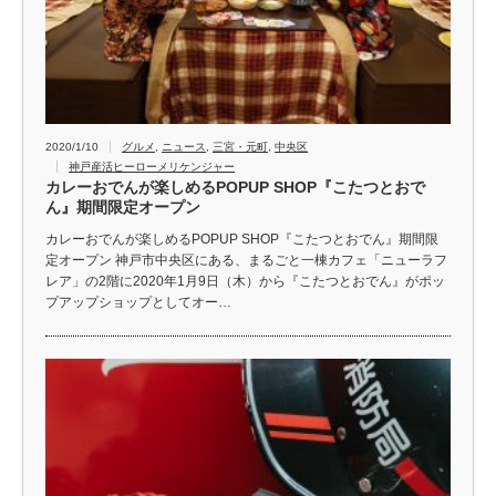
2020/1/10
グルメ
,
ニュース
,
三宮・元町
,
中央区
神戸産活ヒーローメリケンジャー
カレーおでんが楽しめるPOPUP SHOP『こたつとおで
ん』期間限定オープン
カレーおでんが楽しめるPOPUP SHOP『こたつとおでん』期間限
定オープン 神戸市中央区にある、まるごと一棟カフェ「ニューラフ
レア」の2階に2020年1月9日（木）から『こたつとおでん』がポッ
プアップショップとしてオー…