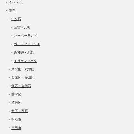
イベント
観光
中央区
三宮・元町
ハーバーランド
ポートアイランド
新神戸・北野
メリケンパーク
摩耶山・六甲山
兵庫区・長田区
灘区・東灘区
垂水区
須磨区
北区・西区
明石市
三田市