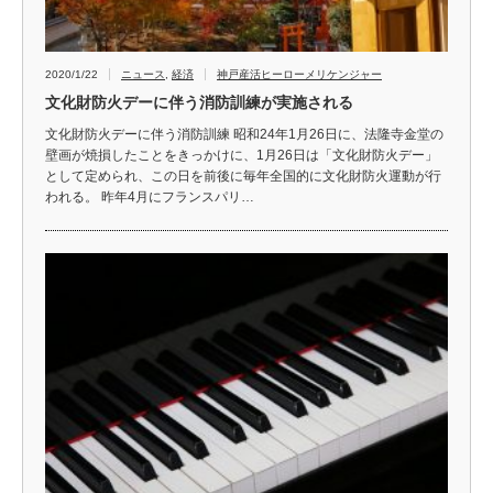
2020/1/22
ニュース
,
経済
神戸産活ヒーローメリケンジャー
文化財防火デーに伴う消防訓練が実施される
文化財防火デーに伴う消防訓練 昭和24年1月26日に、法隆寺金堂の
壁画が焼損したことをきっかけに、1月26日は「文化財防火デー」
として定められ、この日を前後に毎年全国的に文化財防火運動が行
われる。 昨年4月にフランスパリ…