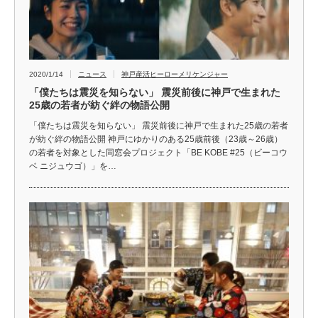
2020/1/14
ニュース
神戸産活ヒーローメリケンジャー
「僕たちは震災を知らない」 震災前後に神戸で生まれた
25歳の若者が紡ぐ絆の物語公開
「僕たちは震災を知らない」 震災前後に神戸で生まれた25歳の若者
が紡ぐ絆の物語公開 神戸にゆかりのある25歳前後（23歳～26歳）
の若者を対象とした同窓会プロジェクト「BE KOBE #25（ビーコウ
ベ ニジュウゴ）」を…