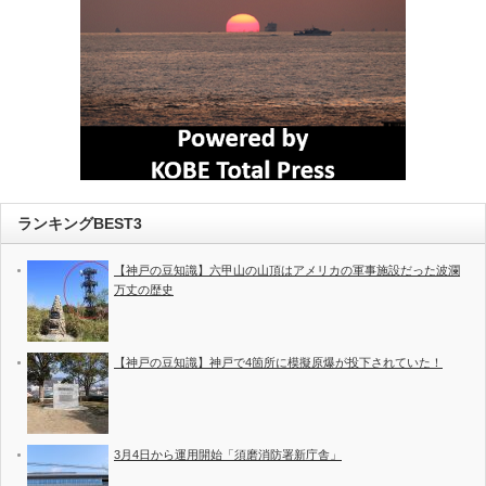
ランキングBEST3
【神戸の豆知識】六甲山の山頂はアメリカの軍事施設だった波瀾
万丈の歴史
【神戸の豆知識】神戸で4箇所に模擬原爆が投下されていた！
3月4日から運用開始「須磨消防署新庁舎」