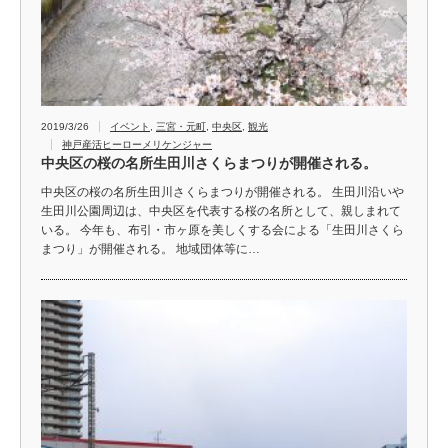
2019/3/26
イベント
,
三宮・元町
,
中央区
,
観光
神戸産活ヒーローメリケンジャー
中央区の桜の名所生田川さくらまつりが開催される。
中央区の桜の名所生田川さくらまつりが開催される。 生田川沿いや
生田川公園周辺は、中央区を代表する桜の名所として、親しまれて
いる。 今年も、布引・市ヶ原を美しくする会による「生田川さくら
まつり」が開催される。 地域団体等に…