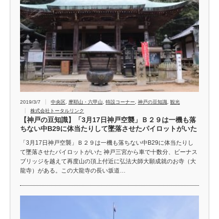
2019/3/7
中央区
,
摩耶山・六甲山
,
特設コーナー
,
神戸の豆知識
,
観光
株式会社トータルリンク
【神戸の豆知識】「3月17日神戸空襲」Ｂ２９は一機も落
ちない中B29に体当たりして墜落させたパイロットがいた
「3月17日神戸空襲」Ｂ２９は一機も落ちない中B29に体当たりし
て墜落させたパイロットがいた 神戸三宮から車で十数分、ビーナス
ブリッジを越えて再度山の頂上付近に弘法大師大願成就のお寺（大
龍寺）がある。この大龍寺の長い坂道…