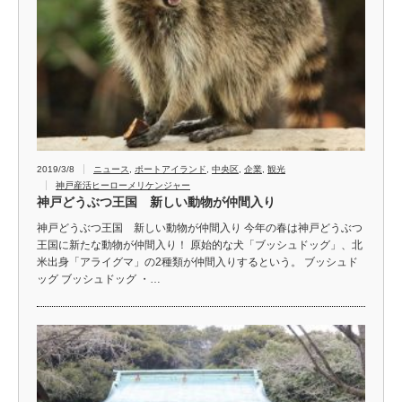
2019/3/8
ニュース
,
ポートアイランド
,
中央区
,
企業
,
観光
神戸産活ヒーローメリケンジャー
神戸どうぶつ王国 新しい動物が仲間入り
神戸どうぶつ王国 新しい動物が仲間入り 今年の春は神戸どうぶつ
王国に新たな動物が仲間入り！ 原始的な犬「ブッシュドッグ」、北
米出身「アライグマ」の2種類が仲間入りするという。 ブッシュド
ッグ ブッシュドッグ ・…