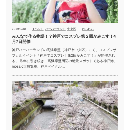
2019/3/30
イベント
,
ハーバーランド
,
中央区
れぃれぃ
みんなで作る物語！？神戸でコスプレ第２回かみこす！4
月7日開催
神戸ハーバーランドの高浜岸壁（神戸市中央区）にて、コスプレサ
ブカルイベント「神戸でコスプレ！第2回かみこす！」が開催され
る。 昨年に引き続き、高浜岸壁周辺の絶景スポットである神戸港、
mosaic大観覧車、神戸ベイクル…