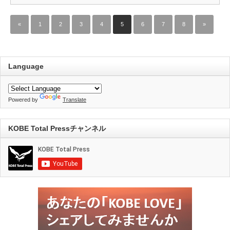
«
1
2
3
4
5
6
7
8
»
Language
Powered by
Translate
KOBE Total Pressチャンネル