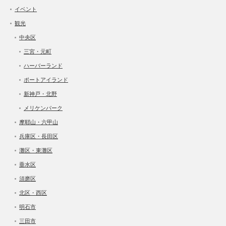
イベント
観光
中央区
三宮・元町
ハーバーランド
ポートアイランド
新神戸・北野
メリケンパーク
摩耶山・六甲山
兵庫区・長田区
灘区・東灘区
垂水区
須磨区
北区・西区
明石市
三田市