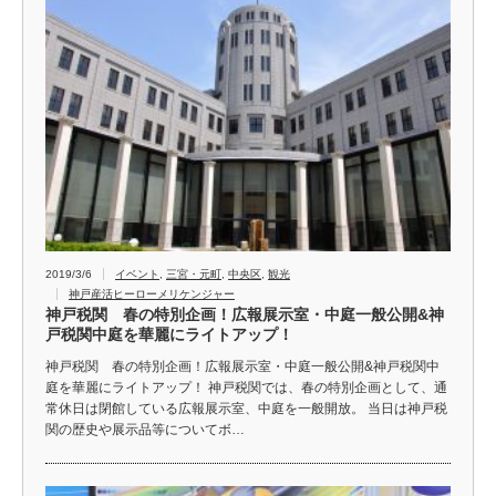
2019/3/6
イベント
,
三宮・元町
,
中央区
,
観光
神戸産活ヒーローメリケンジャー
神戸税関 春の特別企画！広報展示室・中庭一般公開&神
戸税関中庭を華麗にライトアップ！
神戸税関 春の特別企画！広報展示室・中庭一般公開&神戸税関中
庭を華麗にライトアップ！ 神戸税関では、春の特別企画として、通
常休日は閉館している広報展示室、中庭を一般開放。 当日は神戸税
関の歴史や展示品等についてボ…