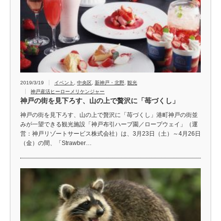
2019/3/19
イベント
,
中央区
,
新神戸・北野
,
観光
神戸産活ヒーローメリケンジャー
神戸の街を見下ろす、山の上で贅沢に「苺づくし」
神戸の街を見下ろす、山の上で贅沢に「苺づくし」 ​港町神戸の街並
みが一望できる観光施設「神戸布引ハーブ園／ロープウェイ」（運
営：神戸リゾートサービス株式会社）は、3月23日（土）～4月26日
（金）の間、「Strawber…