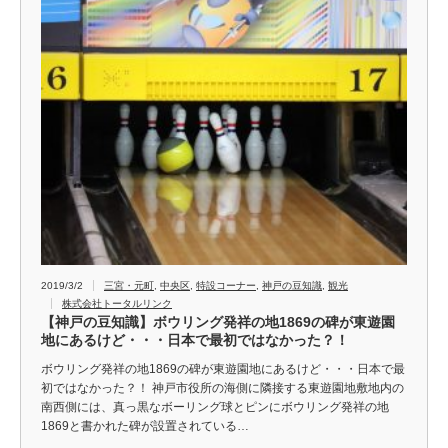
2019/3/2
三宮・元町
,
中央区
,
特設コーナー
,
神戸の豆知識
,
観光
株式会社トータルリンク
【神戸の豆知識】ボウリング発祥の地1869の碑が東遊園
地にあるけど・・・日本で最初ではなかった？！
ボウリング発祥の地1869の碑が東遊園地にあるけど・・・日本で最
初ではなかった？！ 神戸市役所の海側に隣接する東遊園地敷地内の
南西側には、真っ黒なボーリング球とピンにボウリング発祥の地
1869と書かれた碑が設置されている…