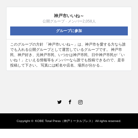
神戸市いいね～
公開グループ · メンバー2,058人
グループに参加
このグループの方針 「神戸市いいね～」は、神戸市を愛する方なら誰
でも入れる公開グループとして運営しているグループです。 神戸市
民、神戸好き、元神戸市民、いつかは神戸市民、日中神戸市民が「い
いね！」といえる情報等をメンバーなら誰でも投稿できるので、是非
投稿して下さい。 写真には町名や店名、場所が分かる...
Twitter
Facebook
Instagram
Copyright ©
KOBE Total Press（神戸トータルプレス）
All rights reserved.