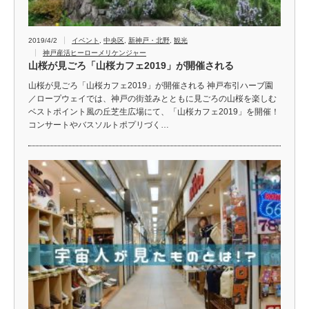
2019/4/2
イベント
,
中央区
,
新神戸・北野
,
観光
神戸産活ヒーローメリケンジャー
山桜が見ごろ「山桜カフェ2019」が開催される
山桜が見ごろ「山桜カフェ2019」が開催される 神戸布引ハーブ園
／ロープウェイでは、神戸の街並みとともに見ごろの山桜を楽しむ
ベストポイント風の丘芝生広場にて、「山桜カフェ2019」を開催！
コンサートやバスソルトポプリづく…