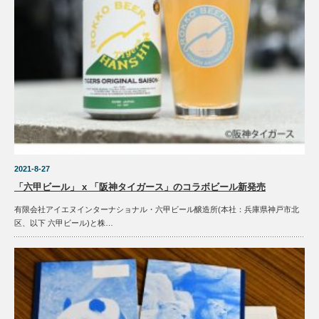
2021-8-27
「六甲ビール」 x 「阪神タイガース」のコラボビール新発売
有限会社アイエヌインターナショナル・六甲ビール醸造所(本社：兵庫県神戸市北
区、以下 六甲ビール)と株…