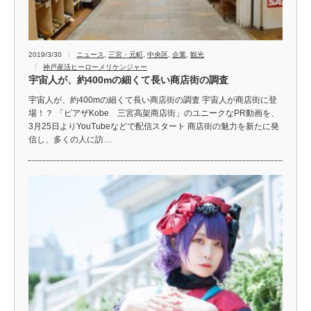
2019/3/30
ニュース
,
三宮・元町
,
中央区
,
企業
,
観光
神戸産活ヒーローメリケンジャー
宇宙人が、約400mの細くて長い商店街の調査
宇宙人が、約400mの細くて長い商店街の調査 宇宙人が商店街に登
場！？ 「ピアザKobe 三宮高架商店街」のユニークなPR動画を、
3月25日よりYouTubeなどで配信スタート 商店街の魅力を新たに発
信し、多くの人に訪…