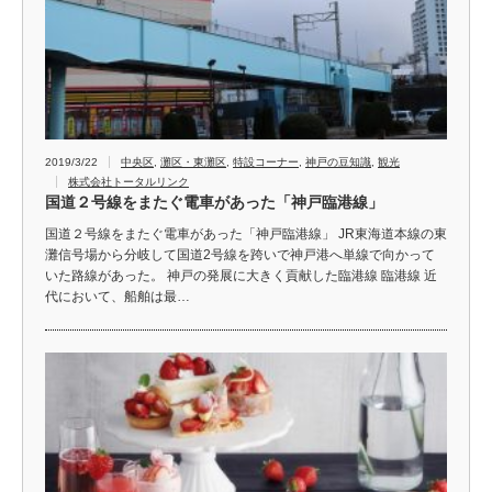
2019/3/22
中央区
,
灘区・東灘区
,
特設コーナー
,
神戸の豆知識
,
観光
株式会社トータルリンク
国道２号線をまたぐ電車があった「神戸臨港線」
国道２号線をまたぐ電車があった「神戸臨港線」 JR東海道本線の東
灘信号場から分岐して国道2号線を跨いで神戸港へ単線で向かって
いた路線があった。 神戸の発展に大きく貢献した臨港線 臨港線 近
代において、船舶は最…