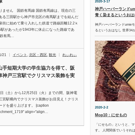
線
2020-3-17
神戸ハーバーランドum
りません 国鉄有馬線 国鉄有馬線は、現在の三
青く染まるというおは
ある三田駅から神戸市北区の有馬駅までを結んだ
泉街に始めて乗り入れした鉄道で路線距離12.2ｋ
神戸ハーバーランドumie
5駅があったが1943年に休止になった路線であ
るというおはなし 世界3
国鉄有馬…
1/21
イベント
,
北区・西区
,
観光
れぃれぃ
山手短期大学の学生協力を得て、阪
車神戸三宮駅でクリスマス装飾を実
24日（土）から12月25日（火）までの間、阪神電
三宮駅構内でクリスマス装飾がお目見え！クリス
ドを盛り上げます。 [caption
2020-2-2
tachment_1719" align="align…
Mop10：にせもの
「にせもの」というと、マ
す。 人間関係でいうそれ