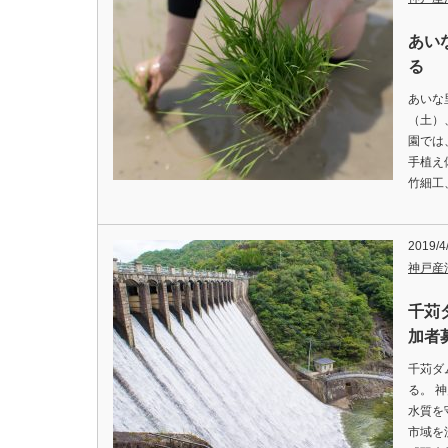
あい
る
あいな
（土）
園では
手植え
竹細工
2019/4
神戸産
千苅
加者
千苅ダ
る。 
水質を
市域を