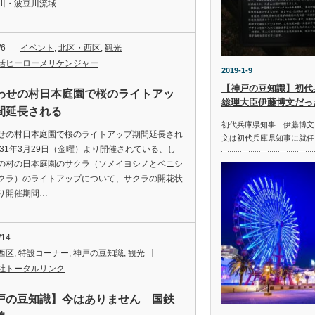
川・波豆川流域…
/6
イベント
,
北区・西区
,
観光
活ヒーローメリケンジャー
2019-1-9
【神戸の豆知識】初代
わせの村日本庭園で桜のライトアッ
総理大臣伊藤博文だっ
間延長される
初代兵庫県知事 伊藤博文 
せの村日本庭園で桜のライトアップ期間延長され
文は初代兵庫県知事に就任し
成31年3月29日（金曜）より開催されている、し
の村の日本庭園のサクラ（ソメイヨシノとベニシ
クラ）のライトアップについて、サクラの開花状
り開催期間…
/14
西区
,
特設コーナー
,
神戸の豆知識
,
観光
社トータルリンク
戸の豆知識】今はありません 国鉄