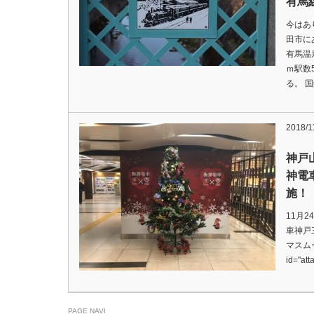
有馬
今はあ
田市に
有馬温
ｍ駅数
る。 
2018/1
神戸
神電
施！
11月
車神戸
マスムー
id="at
PAGE NAVI