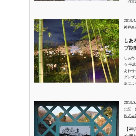
「羽束
2019/4
神戸産
しあ
プ期
しあわ
る 平
あわせ
ダレザ
況によ
2019/3
北区・
株式会
【神