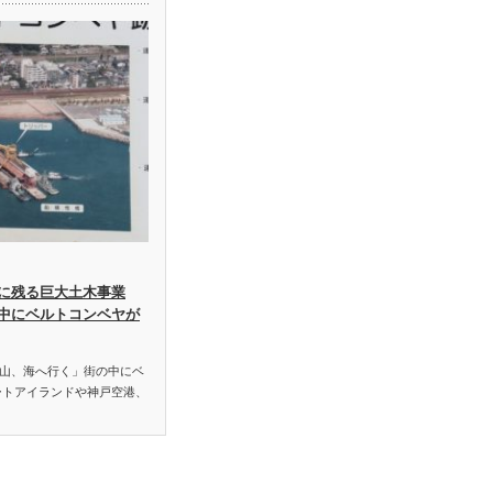
に残る巨大土木事業
中にベルトコンベヤが
山、海へ行く」街の中にベ
ートアイランドや神戸空港、