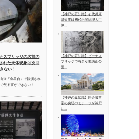
【神戸の豆知識】初代兵庫
県知事は初代内閣総理大臣
伊...
【神戸の豆知識】ビーナス
ナスブリッジの名前の
ブリッジで有名な諏訪山公
された天体現象は次回
園...
できない！
由来「金星台」で観測され
まで見る事ができない！
【神戸の豆知識】国会議事
堂の尖塔のモチーフが神戸
に...