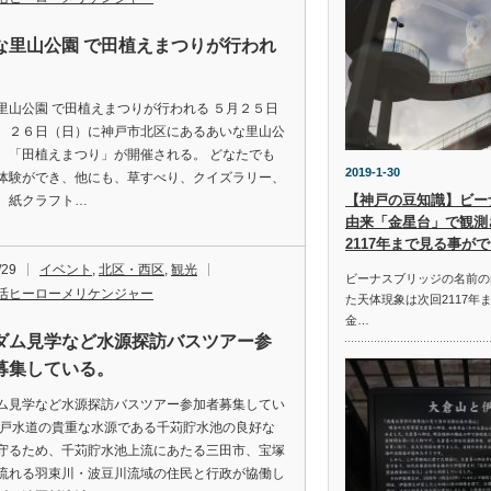
な里山公園 で田植えまつりが行われ
里山公園 で田植えまつりが行われる ５月２５日
、２６日（日）に神戸市北区にあるあいな里山公
、「田植えまつり」が開催される。 どなたでも
2019-1-30
体験ができ、他にも、草すべり、クイズラリー、
【神戸の豆知識】ビー
、紙クラフト…
由来「金星台」で観測
2117年まで見る事が
/29
イベント
,
北区・西区
,
観光
ビーナスブリッジの名前の
活ヒーローメリケンジャー
た天体現象は次回2117年
金…
ダム見学など水源探訪バスツアー参
募集している。
ム見学など水源探訪バスツアー参加者募集してい
神戸水道の貴重な水源である千苅貯水池の良好な
守るため、千苅貯水池上流にあたる三田市、宝塚
流れる羽束川・波豆川流域の住民と行政が協働し