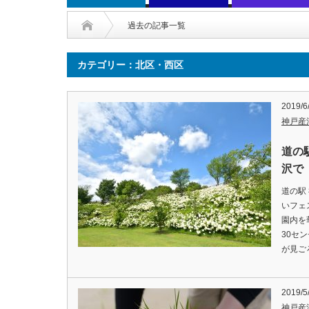
過去の記事一覧
カテゴリー：北区・西区
2019/6
神戸産
道の
沢で
道の駅
いフェ
園内を
30セ
が見ご
2019/5
神戸産