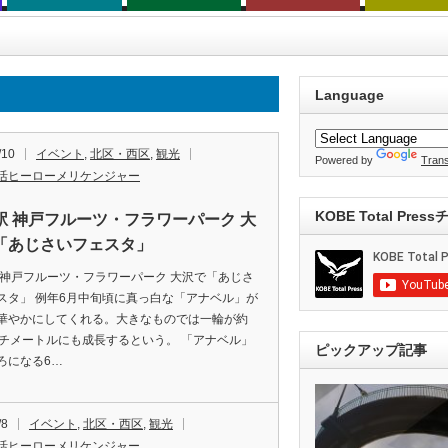
Language
/10
イベント
,
北区・西区
,
観光
Powered by
Trans
活ヒーローメリケンジャー
KOBE Total Pre
駅 神戸フルーツ・フラワーパーク 大
「あじさいフェスタ」
 神戸フルーツ・フラワーパーク 大沢で「あじさ
スタ」 例年6月中旬頃に真っ白な「アナベル」が
華やかにしてくれる。大きなものでは一輪が約
ンチメートルにも成長するという。 「アナベル」
ピックアップ記事
ろになる6…
/8
イベント
,
北区・西区
,
観光
活ヒーローメリケンジャー