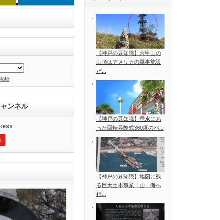
【神戸の豆知識】六甲山の
山頂はアメリカの軍事施設
だ...
late
ssチャンネル
【神戸の豆知識】垂水にあ
った回転昇降式360度のパ...
【神戸の豆知識】地図に残
る巨大土木事業「山、海へ
行...