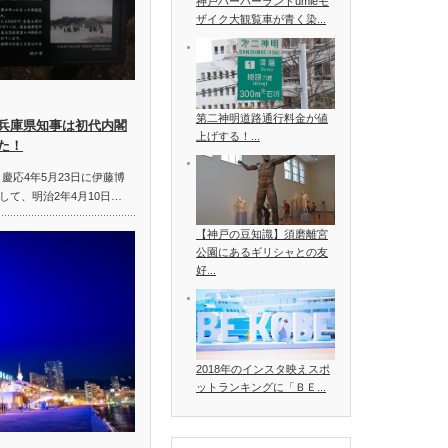
神戸ハーバーランドumieモ
ザイク大観覧車が青く染...
第二神明道路通行料金が値
兵庫県知事は初代内閣
上げする！...
た！
慶応4年5月23日に伊藤博
て、明治2年4月10日…
【神戸の豆知識】須磨離宮
公園にあるギリシャとの友
好...
2018年のインスタ映えスポ
ットランキングに「ＢＥ...