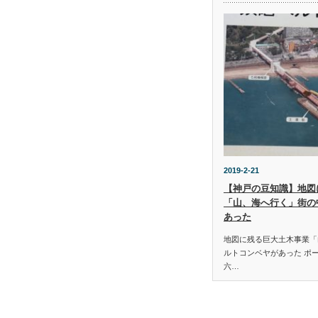
2019-2-21
【神戸の豆知識】地図
「山、海へ行く」街の
あった
地図に残る巨大土木事業「
ルトコンベヤがあった ポ
六…