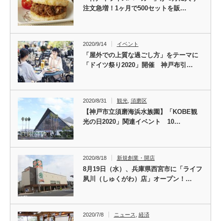
注文急増！1ヶ月で500セットを販…
2020/9/14
イベント
「屋外での上質な過ごし方」をテーマに
「ドイツ祭り2020」開催 神戸布引…
2020/8/31
観光
,
須磨区
【神戸市立須磨海浜水族園】「KOBE観
光の日2020」関連イベント 10…
2020/8/18
新規創業・開店
8月19日（水）、兵庫県西宮市に「ライフ
夙川（しゅくがわ）店」オープン！…
2020/7/8
ニュース
,
経済