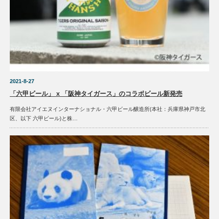
2021-8-27
「六甲ビール」 x 「阪神タイガース」のコラボビール新発売
有限会社アイエヌインターナショナル・六甲ビール醸造所(本社：兵庫県神戸市北
区、以下 六甲ビール)と株…