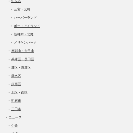
中央区
三宮・元町
ハーバーランド
ポートアイランド
新神戸・北野
メリケンパーク
摩耶山・六甲山
兵庫区・長田区
灘区・東灘区
垂水区
須磨区
北区・西区
明石市
三田市
ニュース
企業