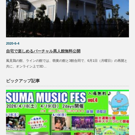
2020-6-4
自宅で楽しめるバーチャル異人館無料公開
風見鶏の館、ラインの館では、萌黄の館と3館合同で、6月1日（月曜日）の再開と
共に、オンライン上で3D…
ピックアップ記事