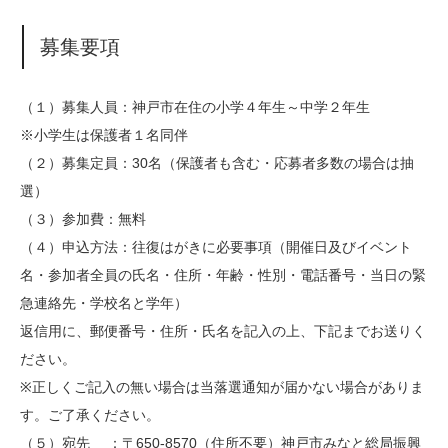
募集要項
（１）募集人員：神戸市在住の小学４年生～中学２年生
※小学生は保護者１名同伴
（２）募集定員：30名（保護者も含む・応募者多数の場合は抽
選）
（３）参加費：無料
（４）申込方法：往復はがきに必要事項（開催日及びイベント
名・参加者全員の氏名・住所・年齢・性別・電話番号・当日の緊
急連絡先・学校名と学年）
返信用に、郵便番号・住所・氏名を記入の上、下記までお送りく
ださい。
※正しくご記入の無い場合は当落選通知が届かない場合がありま
す。ご了承ください。
（５）宛先 ：〒650-8570（住所不要）神戸市みなと総局振興