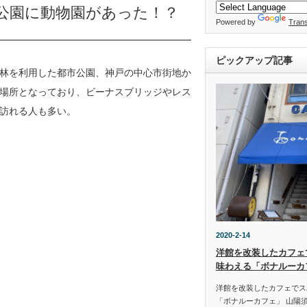
公園に動物園があった！？
Powered by
Trans
ピックアップ記事
林を利用した都市公園、神戸の中心市街地か
場所となっており、ビーナスブリッジやレス
訪れる人も多い。
2020-2-14
洋館を改装したカフェ
味わえる「ボナルーカ
洋館を改装したカフェでス
「ボナルーカフェ」 山陽