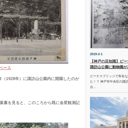
2019-2-1
【神戸の豆知識】ビー
諏訪山公園に動物園が
ベース
ビーナスブリッジで有名な
（1928年）に諏訪山公園内に開園したのが
た！？ 神戸市中央区の諏
台…
葉書を見ると、このころから既に金星観測記