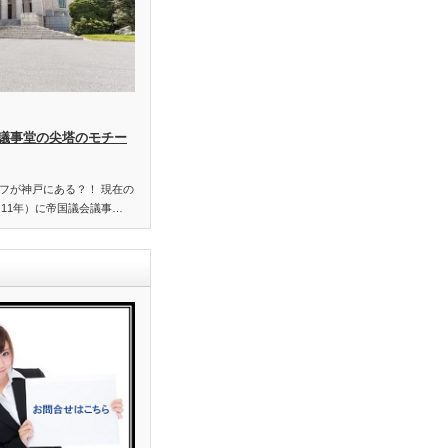
議事堂の尖塔のモチー
フが神戸にある？！ 現在の
和11年）に帝国議会議事…