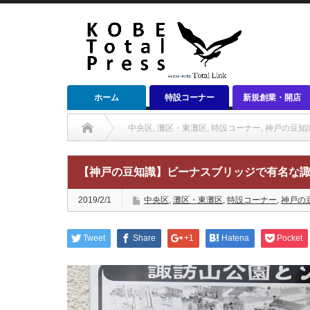
ホーム
特設コーナー
新規創業・開店
中央区
,
灘区・東灘区
,
特設コーナー
,
神戸の豆知
【神戸の豆知識】ビーナスブリッジで有名な
2019/2/1
中央区
,
灘区・東灘区
,
特設コーナー
,
神戸の
Tweet
Share
+1
Hatena
Pocket