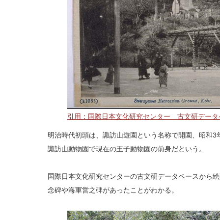
引用：国際日本文化研究センター 古文研データ
明治時代初頭は、諏訪山遊園という名称で開園、昭和3年
諏訪山動物園で現在の王子動物園の前身だという。
国際日本文化研究センターの古文研データベースから絵
念碑や海軍営之碑があったことがわかる。