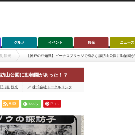
グルメ
イベント
観光
ニュース
識
,
観光
【神戸の豆知識】ビーナスブリッジで有名な諏訪山公園に動物園が
諏訪山公園に動物園があった！？
豆知識
,
観光
株式会社トータルリンク
RSS
feedly
Pin it