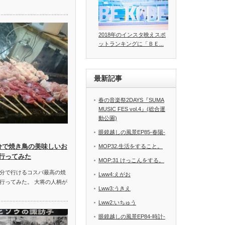
2018年のインスタ映えスポ
ットランキングに「ＢＥ...
最新記事
春の音楽祭2DAYS『SUMA
MUSIC FES vol.4』(総合運
動公園)
眼鏡越しの風景EP85-春陽-
分で焼き鳥の美味しいお
MOP32.生活をすること。
行ってみた
MOP:31 けっこんをする。
分で行けるコスパ最高の焼
Lww4:えがお
行ってみた。 大将の人柄が
Lww3:うきえ
Lww2:いちゅう
眼鏡越しの風景EP84-時計-