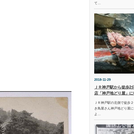
て…
2018-11-29
ＪＲ神戸駅から徒歩2
店「神戸地どり屋」に
ＪＲ神戸駅の北側で徒歩２
き鳥屋さん神戸地どり屋に
よ…