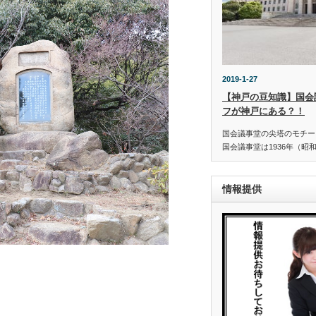
2019-1-27
【神戸の豆知識】国会
フが神戸にある？！
国会議事堂の尖塔のモチー
国会議事堂は1936年（昭
情報提供