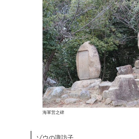
海軍営之碑
ゾウの諏訪子