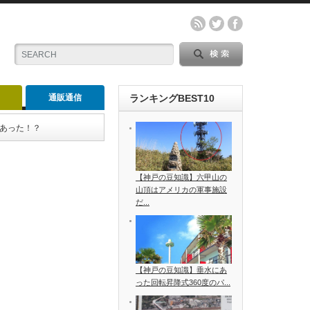
通販通信
ランキングBEST10
あった！？
【神戸の豆知識】六甲山の
山頂はアメリカの軍事施設
だ...
【神戸の豆知識】垂水にあ
った回転昇降式360度のパ...