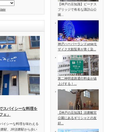
【神戸の豆知識】ビーナス
late
ブリッジで有名な諏訪山公
園...
神戸ハーバーランドumieモ
ザイク大観覧車が青く染...
第二神明道路通行料金が値
上げする！...
でスパイシーな料理を
【神戸の豆知識】須磨離宮
フェ」
公園にあるギリシャとの友
好...
パイシーな料理を味わえる
須磨駅、JR須磨駅から歩い