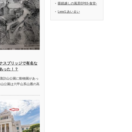
眼鏡越しの風景EP83-食堂-
Lww1:あいまい
ナスブリッジで有名な
あった！？
諏訪山公園に動物園があっ
訪山公園は六甲山系山麓の高