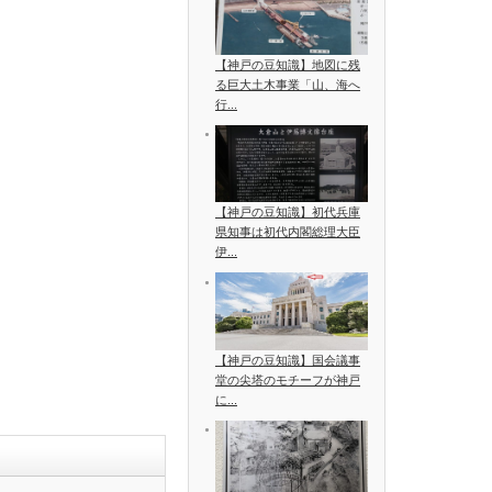
【神戸の豆知識】地図に残
る巨大土木事業「山、海へ
行...
【神戸の豆知識】初代兵庫
県知事は初代内閣総理大臣
伊...
【神戸の豆知識】国会議事
堂の尖塔のモチーフが神戸
に...