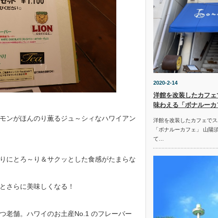
2020-2-14
洋館を改装したカフェ
味わえる「ボナルーカ
モンがほんのり薫るジュ～シィなハワイアン
洋館を改装したカフェでス
「ボナルーカフェ」 山陽
て…
りにとろ～り＆サクッとした食感がたまらな
とさらに美味しくなる！
老舗。ハワイのお土産No.1 のフレーバー