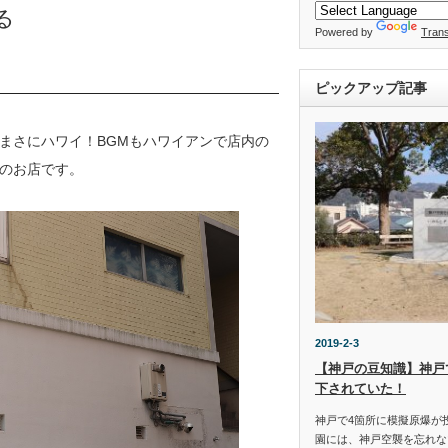
る
Powered by
Trans
ピックアップ記事
まさにハワイ！BGMもハワイアンで店内の
のお店です。
2019-2-3
【神戸の豆知識】神戸
下されていた！
神戸で4箇所に模擬原爆が
園には、神戸空襲を忘れな