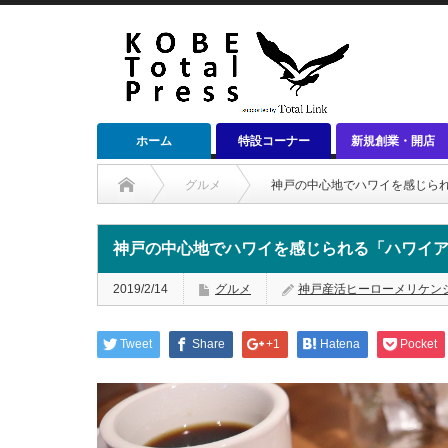
ホーム
特設コーナー
新規創業・開店
グルメ
神戸の中心地でハワイを感じら
神戸の中心地でハワイを感じられる「ハワイ
2019/2/14
グルメ
神戸産活ヒーローメリケン
Tweet
Share
+1
Hatena
Pocket