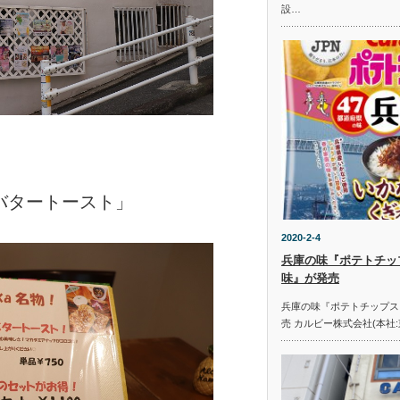
設…
バタートースト」
2020-2-4
兵庫の味『ポテトチッ
味』が発売
兵庫の味『ポテトチップス
売 カルビー株式会社(本社