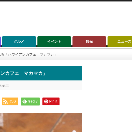
グルメ
イベント
観光
ニュース
れる「ハワイアンカフェ マカマカ」
アンカフェ マカマカ」
ジャー
RSS
feedly
Pin it