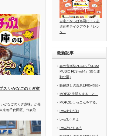
自宅がかっぱ寿司に！？超
進化型テイクアウト「レン
タ...
最新記事
春の音楽祭2DAYS『SUMA
MUSIC FES vol.4』(総合運
動公園)
眼鏡越しの風景EP85-春陽-
プス いかなごのくぎ煮
MOP32.生活をすること。
MOP:31 けっこんをする。
 いかなごのくぎ煮味』が発
:東京都千代田区、代表取…
Lww4:えがお
Lww3:うきえ
Lww2:いちゅう