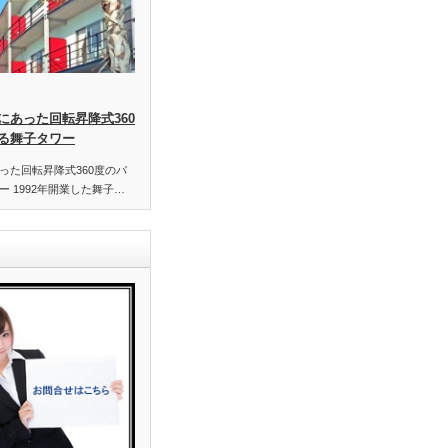
にあった回転昇降式360
る舞子タワー
った回転昇降式360度のパ
 1992年開業した舞子…