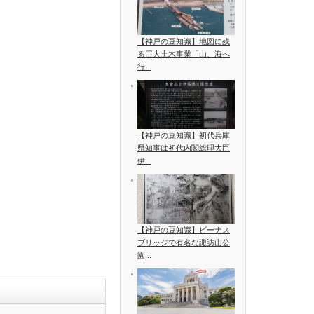
【神戸の豆知識】地図に残
る巨大土木事業「山、海へ
行...
【神戸の豆知識】初代兵庫
県知事は初代内閣総理大臣
伊...
【神戸の豆知識】ビーナス
ブリッジで有名な諏訪山公
園...