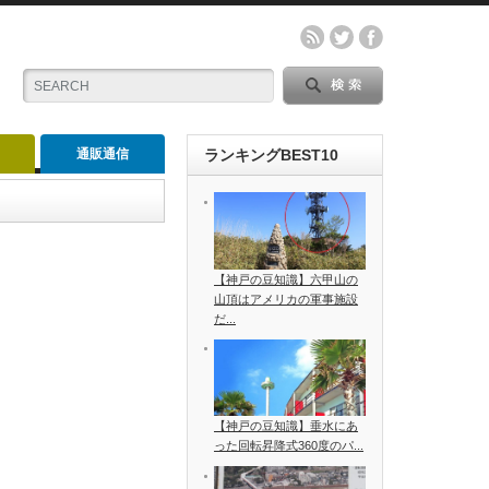
通販通信
ランキングBEST10
【神戸の豆知識】六甲山の
山頂はアメリカの軍事施設
だ...
【神戸の豆知識】垂水にあ
った回転昇降式360度のパ...