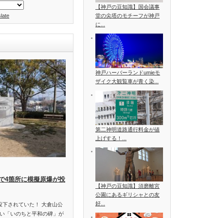
【神戸の豆知識】国会議事
late
堂の尖塔のモチーフが神戸
に...
神戸ハーバーランドumieモ
ザイク大観覧車が青く染...
第二神明道路通行料金が値
上げする！...
で4箇所に模擬原爆が投
【神戸の豆知識】須磨離宮
公園にあるギリシャとの友
好...
投下されていた！ 大倉山公
い「いのちと平和の碑」が