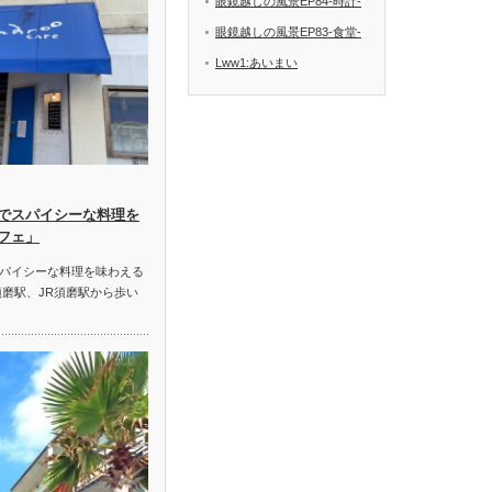
眼鏡越しの風景EP84-時計-
眼鏡越しの風景EP83-食堂-
Lww1:あいまい
でスパイシーな料理を
フェ」
パイシーな料理を味わえる
須磨駅、JR須磨駅から歩い