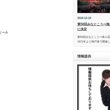
2019-12-10
第50回みなとこうべ海
に決定
リーA
第50回みなとこうべ海上花
1971年より神戸港で開催
情報提供