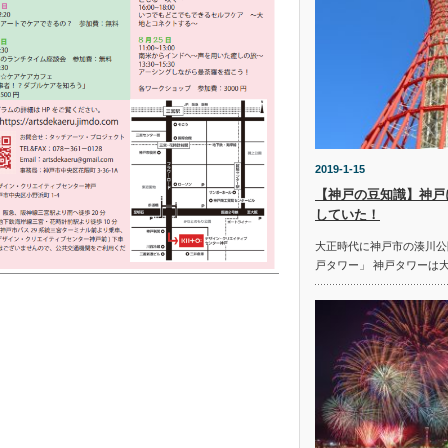
2019-1-15
【神戸の豆知識】神戸
していた！
大正時代に神戸市の湊川公
戸タワー」 神戸タワーは大