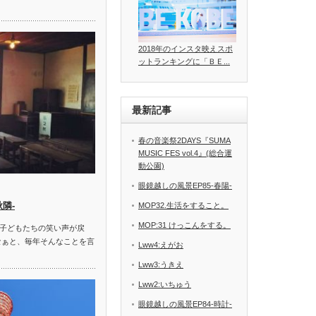
2018年のインスタ映えスポ
ットランキングに「ＢＥ...
最新記事
春の音楽祭2DAYS『SUMA
MUSIC FES vol.4』(総合運
動公園)
眼鏡越しの風景EP85-春陽-
秋隣‐
MOP32.生活をすること。
MOP:31 けっこんをする。
子どもたちの笑い声が戻
なぁと、毎年そんなことを言
Lww4:えがお
Lww3:うきえ
Lww2:いちゅう
眼鏡越しの風景EP84-時計-