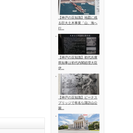
【神戸の豆知識】地図に残
る巨大土木事業「山、海へ
行...
【神戸の豆知識】初代兵庫
県知事は初代内閣総理大臣
伊...
【神戸の豆知識】ビーナス
ブリッジで有名な諏訪山公
園...