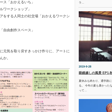
ース「おかえるいち」
ラ…
ルワークショップ」
アをする人同士の社交場「おかえるワークシ
「自由創作スペース」
に元気を取り戻すきっかけ作りに、アートに
んか。
2019-9-28
眼鏡越しの風景 EP1‐
夏休みも終わり、通学路に
る。 今年の夏も暑かった
って…