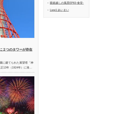
眼鏡越しの風景EP83-食堂-
Lww1:あいまい
に２つのタワーが存在
園に建てられた展望塔「神
正13年（1924年）に湊…