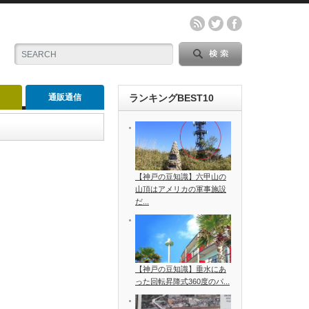
通販通信
ランキングBEST10
【神戸の豆知識】六甲山の
山頂はアメリカの軍事施設
だ...
【神戸の豆知識】垂水にあ
った回転昇降式360度のパ...