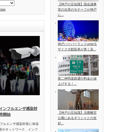
【神戸の豆知識】国会議事
late
堂の尖塔のモチーフが神戸
に...
神戸ハーバーランドumieモ
ザイク大観覧車が青く染...
第二神明道路通行料金が値
上げする！...
インフルエンザ感染対
【神戸の豆知識】須磨離宮
売開始
公園にあるギリシャとの友
好...
フルエンザ感染対策に体温
機器やネットワーク、インフ