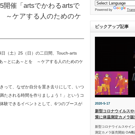
開催「artsでかわるartsで
Powered by
Trans
を ～ケアする人のためのケ
ピックアップ記事
（土）25（日）の二日間、Touch-arts
019 はあ～とにあ～とを ～ケアする人のためのケ
きって、なぜか自分を置き去りにして、いつ
満たされる時間を作りましょう！」というコ
体験できるイベントとして、6つのブースが
2020-5-17
新型コロナウイルスや
策に体温測定カメラ販
新型コロナウイルスやイン
測定カメラ販売開始 OA