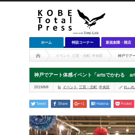
ホーム
特設コーナー
新規創業・開店
イベント
,
三宮・元町
,
中央区
神戸でアー
神戸でアート体感イベント「artsでかわる art
2019/8/8
イベント
,
三宮・元町
,
中央区
れぃれ
Tweet
Share
+1
Hatena
Pocket