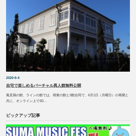
2020-6-4
自宅で楽しめるバーチャル異人館無料公開
風見鶏の館、ラインの館では、萌黄の館と3館合同で、6月1日（月曜日）の再開と
共に、オンライン上で3D…
ピックアップ記事