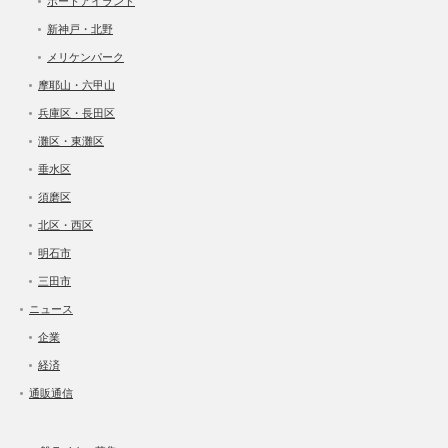
ポートアイランド
新神戸・北野
メリケンパーク
摩耶山・六甲山
兵庫区・長田区
灘区・東灘区
垂水区
須磨区
北区・西区
明石市
三田市
ニュース
企業
経済
通販通信