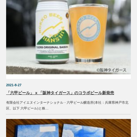
2021-8-27
「六甲ビール」 x 「阪神タイガース」のコラボビール新発売
有限会社アイエヌインターナショナル・六甲ビール醸造所(本社：兵庫県神戸市北
区、以下 六甲ビール)と株…