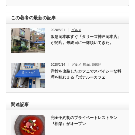
この著者の最新の記事
2020/8/21
グルメ
阪急岡本駅すぐ「タリーズ神戸岡本店」
が閉店。最終日に一杯頂いてきた。
2020/2/14
グルメ
,
観光
,
須磨区
洋館を改装したカフェでスパイシーな料
理を味わえる「ボナルーカフェ」
関連記事
完全予約制のプライベートレストラン
『相楽』がオープン