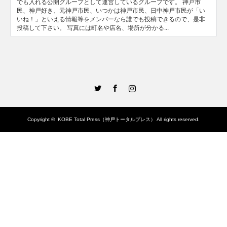
でも入れる公開グループとして運営しているグループです。 神戸市
民、神戸好き、元神戸市民、いつかは神戸市民、日中神戸市民が「い
いね！」といえる情報等をメンバーなら誰でも投稿できるので、是非
投稿して下さい。 写真には町名や店名、場所が分かる...
Twitter
Facebook
Instagram
Copyright ©
KOBE Total Press（神戸トータルプレス）
All rights reserved.