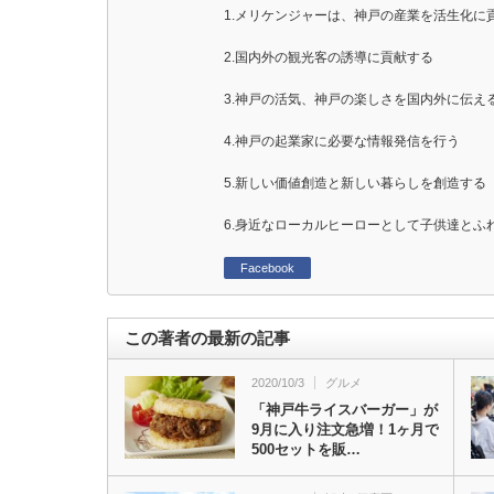
1.メリケンジャーは、神戸の産業を活生化に
2.国内外の観光客の誘導に貢献する
3.神戸の活気、神戸の楽しさを国内外に伝え
4.神戸の起業家に必要な情報発信を行う
5.新しい価値創造と新しい暮らしを創造する
6.身近なローカルヒーローとして子供達とふ
Facebook
この著者の最新の記事
2020/10/3
グルメ
「神戸牛ライスバーガー」が
9月に入り注文急増！1ヶ月で
500セットを販…