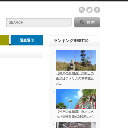
通販通信
ランキングBEST10
【神戸の豆知識】六甲山の
山頂はアメリカの軍事施設
だ...
【神戸の豆知識】垂水にあ
った回転昇降式360度のパ...