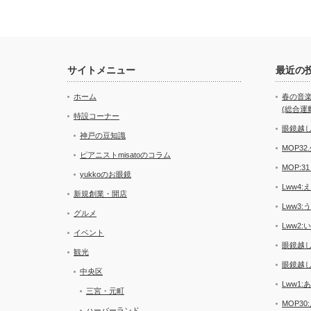
サイトメニュー
最近の
ホーム
春の音楽祭
(総合運
特設コーナー
眼鏡越し
神戸の豆知識
MOP3
ピアニストmisatoのコラム
MOP:
yukkoのお眼鏡
Lww4:
新規創業・開店
Lww3:
グルメ
Lww2:
イベント
眼鏡越し
観光
眼鏡越し
中央区
Lww1:
三宮・元町
MOP30
ハーバーランド