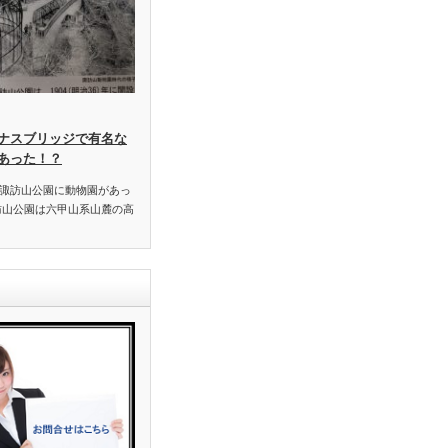
ナスブリッジで有名な
あった！？
諏訪山公園に動物園があっ
訪山公園は六甲山系山麓の高