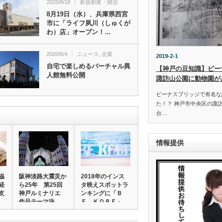
2020/8/18
新規創業・開店
8月19日（水）、兵庫県西宮
市に「ライフ夙川（しゅくが
わ）店」オープン！…
2020/6/4
ニュース
,
企業
2019-2-1
自宅で楽しめるバーチャル異
【神戸の豆知識】ビー
人館無料公開
諏訪山公園に動物園が
ビーナスブリッジで有名な
た！？ 神戸市中央区の諏
台…
情報提供
協
阪神淡路大震災か
2018年のインス
経
ら25年 第25回
タ映えスポットラ
支
神戸ルミナリエ
ンキングに「Ｂ
作品テーマ決…
Ｅ ＫＯＢＥ」
モ…