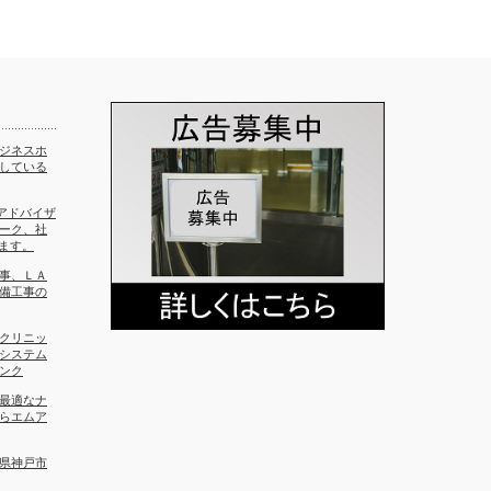
ジネスホ
している
eアドバイザ
ーク、社
ます。
事、ＬＡ
備工事の
クリニッ
システム
ンク
最適なナ
らエムア
県神戸市