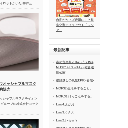
イロットがいた 神戸三…
自宅がかっぱ寿司に！？超
進化型テイクアウト「レン
タ...
最新記事
春の音楽祭2DAYS『SUMA
MUSIC FES vol.4』(総合運
動公園)
眼鏡越しの風景EP85-春陽-
ウオッシャブルマスク
MOP32.生活をすること。
約販売
MOP:31 けっこんをする。
ッシャブルマスクをイオン
ングループの株式会社コック
Lww4:えがお
Lww3:うきえ
Lww2:いちゅう