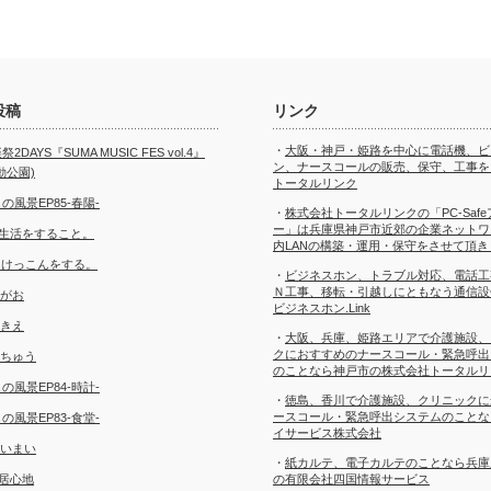
投稿
リンク
・
大阪・神戸・姫路を中心に電話機、ビ
2DAYS『SUMA MUSIC FES vol.4』
ン、ナースコールの販売、保守、工事を
動公園)
トータルリンク
の風景EP85-春陽-
・
株式会社トータルリンクの「PC-Saf
ー」は兵庫県神戸市近郊の企業ネットワ
2.生活をすること。
内LANの構築・運用・保守をさせて頂き
31 けっこんをする。
・
ビジネスホン、トラブル対応、電話工
Ｎ工事、移転・引越しにともなう通信設
えがお
ビジネスホン.Link
うきえ
・
大阪、兵庫、姫路エリアで介護施設、
クにおすすめのナースコール・緊急呼出
いちゅう
のことなら神戸市の株式会社トータルリ
の風景EP84-時計-
・
徳島、香川で介護施設、クリニックに
ースコール・緊急呼出システムのことな
の風景EP83-食堂-
イサービス株式会社
あいまい
・
紙カルテ、電子カルテのことなら兵庫
:居心地
の有限会社四国情報サービス