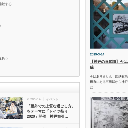
貢献する
る
2019-3-14
れあう
【神戸の豆知識】今は
線
今はありません 国鉄有馬
田市にある三田駅から神戸
だ…
2020/9/14
イベント
「屋外での上質な過ごし方」
をテーマに「ドイツ祭り
2020」開催 神戸布引…