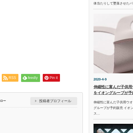
体当たりして墜落させたパ
RSS
feedly
Pin it
2020-4-9
伸縮性に富んだ子供用
をイオングループが予
投稿者プロフィール
ロー
伸縮性に富んだ子供用ウオ
グループが予約販売 イオ
ス…