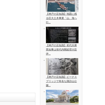
【神戸の豆知識】地図に残
る巨大土木事業「山、海へ
行...
【神戸の豆知識】初代兵庫
県知事は初代内閣総理大臣
伊...
【神戸の豆知識】ビーナス
ブリッジで有名な諏訪山公
園...