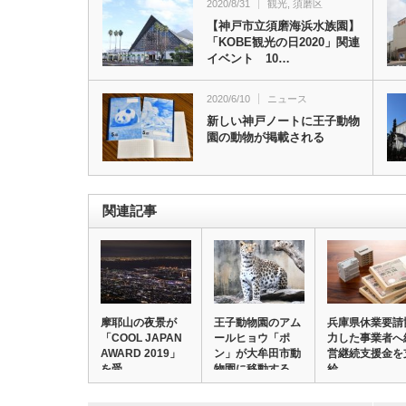
2020/8/31
観光
,
須磨区
【神戸市立須磨海浜水族園】
「KOBE観光の日2020」関連
イベント 10…
2020/6/10
ニュース
新しい神戸ノートに王子動物
園の動物が掲載される
関連記事
摩耶山の夜景が
王子動物園のアム
兵庫県休業要請
「COOL JAPAN
ールヒョウ「ポ
力した事業者へ
AWARD 2019」
ン」が大牟田市動
営継続支援金を
を受…
物園に移動する
給