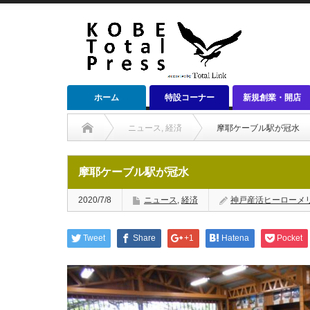
ホーム
特設コーナー
新規創業・開店
ニュース
,
経済
摩耶ケーブル駅が冠水
摩耶ケーブル駅が冠水
2020/7/8
ニュース
,
経済
神戸産活ヒーローメ
Tweet
Share
+1
Hatena
Pocket