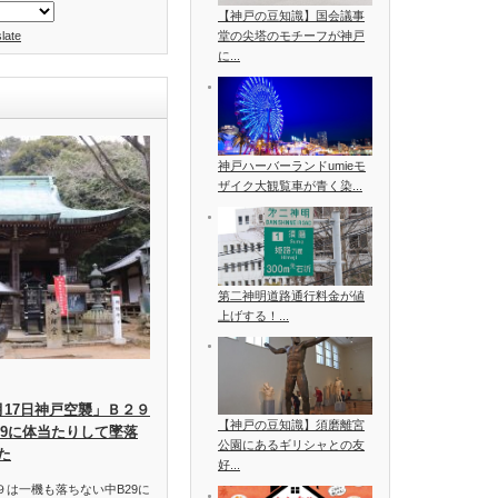
【神戸の豆知識】国会議事
late
堂の尖塔のモチーフが神戸
に...
神戸ハーバーランドumieモ
ザイク大観覧車が青く染...
第二神明道路通行料金が値
上げする！...
月17日神戸空襲」Ｂ２９
【神戸の豆知識】須磨離宮
29に体当たりして墜落
公園にあるギリシャとの友
た
好...
９は一機も落ちない中B29に