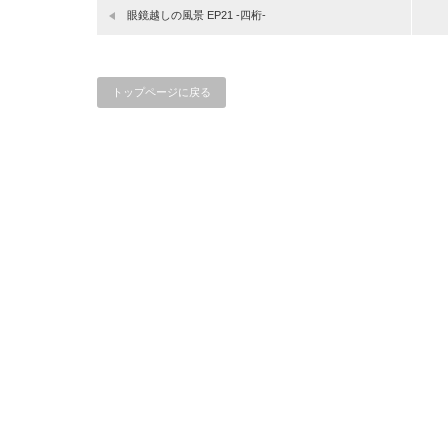
眼鏡越しの風景 EP21 -四桁-
トップページに戻る