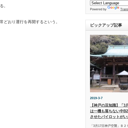
る。
Powered by
Trans
常どおり運行を再開するという。
ピックアップ記事
2019-3-7
【神戸の豆知識】「3
は一機も落ちない中B
させたパイロットがい
「3月17日神戸空襲」Ｂ２