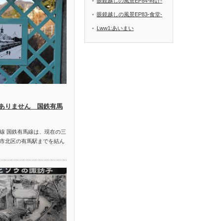
眼鏡越しの風景EP84-時計-
眼鏡越しの風景EP83-食堂-
Lww1:あいまい
ありません 国鉄有馬
線 国鉄有馬線は、現在の三
市北区の有馬駅までを結ん