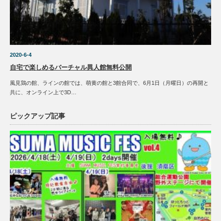
2020-6-4
自宅で楽しめるバーチャル異人館無料公開
風見鶏の館、ラインの館では、萌黄の館と3館合同で、6月1日（月曜日）の再開と
共に、オンライン上で3D…
ピックアップ記事