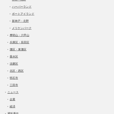
ハーバーランド
ポートアイランド
新神戸・北野
メリケンパーク
摩耶山・六甲山
兵庫区・長田区
灘区・東灘区
垂水区
須磨区
北区・西区
明石市
三田市
ニュース
企業
経済
通販通信