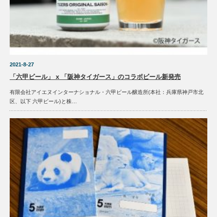
2021-8-27
「六甲ビール」 x 「阪神タイガース」のコラボビール新発売
有限会社アイエヌインターナショナル・六甲ビール醸造所(本社：兵庫県神戸市北
区、以下 六甲ビール)と株…