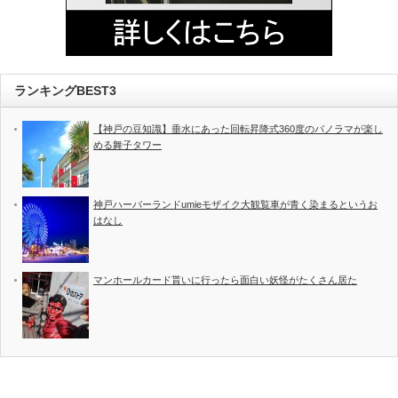
ランキングBEST3
【神戸の豆知識】垂水にあった回転昇降式360度のパノラマが楽し
める舞子タワー
神戸ハーバーランドumieモザイク大観覧車が青く染まるというお
はなし
マンホールカード貰いに行ったら面白い妖怪がたくさん居た