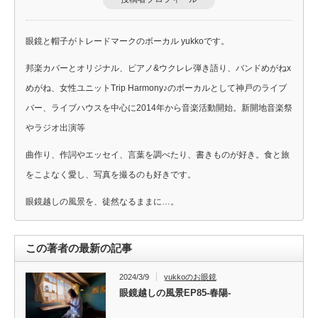
眼鏡と帽子がトレードマークのボーカル yukkoです。
邦楽カバーとオリジナル、ピアノ&ウクレレ弾き語り、バンドめがねx
めがね、女性ユニットTrip Harmony♪のボーカルとして神戸のライブ
バー、ライブハウスを中心に2014年から音楽活動開始。新開地音楽祭
やラジオ出演等
曲作り、作詞やエッセイ、言葉を調べたり、書きものが好き。食と旅
をこよなく愛し、写真を撮るのも好きです。
眼鏡越しの風景を、徒然なるままに…。
この著者の最新の記事
2024/3/9
yukkoのお眼鏡
眼鏡越しの風景EP85-春陽-