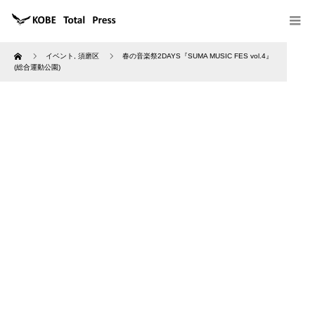
Home
イベント
,
須磨区
春の音楽祭2DAYS『SUMA MUSIC FES vol.4』
(総合運動公園)