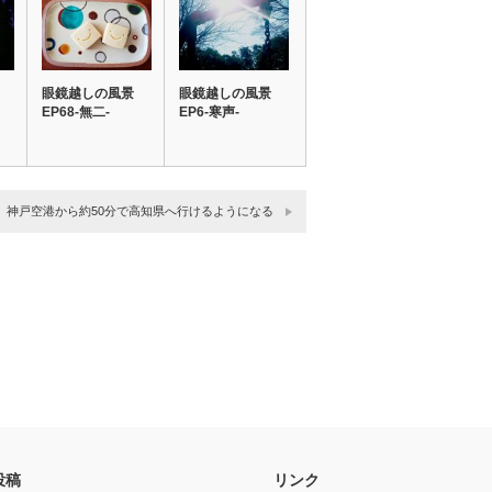
眼鏡越しの風景
眼鏡越しの風景
EP68-無二-
EP6‐寒声‐
神戸空港から約50分で高知県へ行けるようになる
投稿
リンク