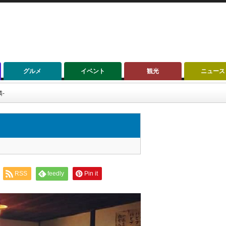
グルメ
イベント
観光
ニュース
‐
RSS
feedly
Pin it