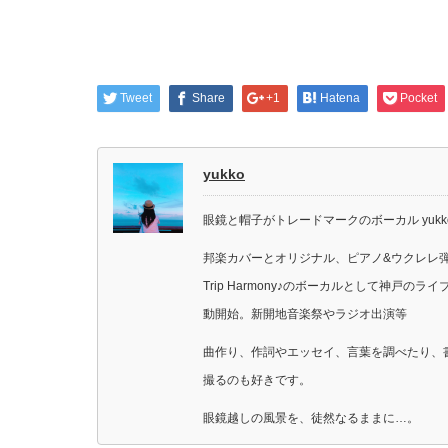
Tweet
Share
+1
Hatena
Pocket
yukko
眼鏡と帽子がトレードマークのボーカル yukk
邦楽カバーとオリジナル、ピアノ&ウクレレ
Trip Harmony♪のボーカルとして神戸の
動開始。新開地音楽祭やラジオ出演等
曲作り、作詞やエッセイ、言葉を調べたり、
撮るのも好きです。
眼鏡越しの風景を、徒然なるままに…。