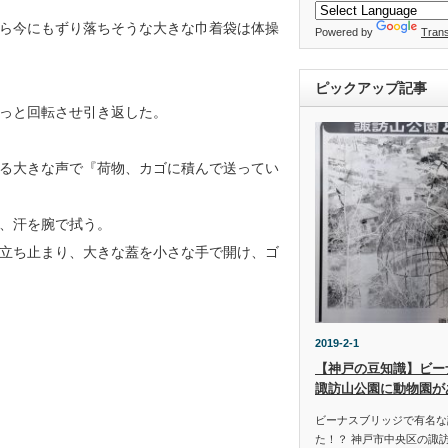
ら今にもずり落ちそうな大きな巾着袋は体操
Powered by
Trans
ピックアップ記事
っと回転させ引き返した。
る大きな声で『荷物、カゴに積んで送ってい
、汗を腕で拭う。
立ち止まり、大きな蓋を小さな手で開け、ゴ
2019-2-1
【神戸の豆知識】ビー
諏訪山公園に動物園が
ビーナスブリッジで有名な
た！？ 神戸市中央区の諏