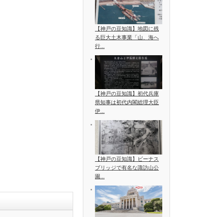
【神戸の豆知識】地図に残
る巨大土木事業「山、海へ
行...
【神戸の豆知識】初代兵庫
県知事は初代内閣総理大臣
伊...
【神戸の豆知識】ビーナス
ブリッジで有名な諏訪山公
園...