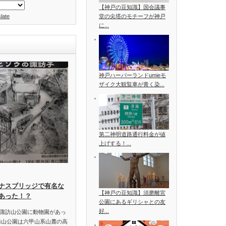
【神戸の豆知識】国会議事
late
堂の尖塔のモチーフが神戸
に...
神戸ハーバーランドumieモ
ザイク大観覧車が青く染...
第二神明道路通行料金が値
上げする！...
ナスブリッジで有名な
【神戸の豆知識】須磨離宮
あった！？
公園にあるギリシャとの友
好...
諏訪山公園に動物園があっ
訪山公園は六甲山系山麓の高