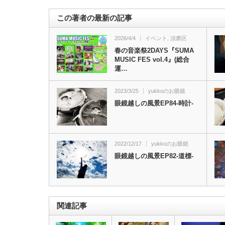
この著者の最新の記事
2026/4/4
イベント
,
須磨区
春の音楽祭2DAYS『SUMA
MUSIC FES vol.4』(総合
運…
2023/3/25
yukkoのお眼鏡
眼鏡越しの風景EP84-時計-
2022/12/17
yukkoのお眼鏡
眼鏡越しの風景EP82-道標-
関連記事