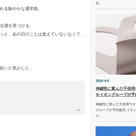
台…
れる賑やかな通学路。
る僕を見つける。
っと、あの日のことは覚えていないなくて…
吹いた気がした…
2020-4-9
伸縮性に富んだ子供用
をイオングループが予
伸縮性に富んだ子供用ウオ
グループが予約販売 イオ
ス…