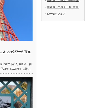
眼鏡越しの風景EP84-時計-
眼鏡越しの風景EP83-食堂-
Lww1:あいまい
に２つのタワーが存在
園に建てられた展望塔「神
正13年（1924年）に湊…