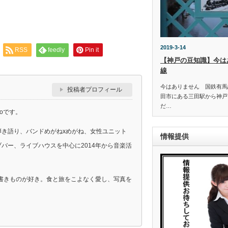
2019-3-14
RSS
feedly
Pin it
【神戸の豆知識】今は
線
今はありません 国鉄有馬
投稿者プロフィール
田市にある三田駅から神戸
だ…
oです。
弾き語り、バンドめがねxめがね、女性ユニット
情報提供
ライブバー、ライブハウスを中心に2014年から音楽活
書きものが好き。食と旅をこよなく愛し、写真を