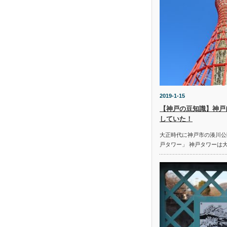
2019-1-15
【神戸の豆知識】神戸
していた！
大正時代に神戸市の湊川公
戸タワー」 神戸タワーは大