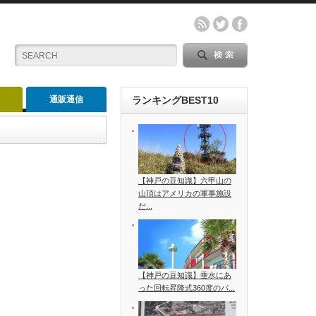
通販通信
ランキングBEST10
【神戸の豆知識】六甲山の
山頂はアメリカの軍事施設
だ...
【神戸の豆知識】垂水にあ
った回転昇降式360度のパ...