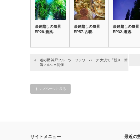
眼鏡越しの風景
眼鏡越しの風景
眼鏡越しの風景
EP28-新風-
EP57-古着-
EP32-遭遇-
道の駅 神戸フルーツ・フラワーパーク 大沢で「新米・新
酒マルシェ開催」
トップページに戻る
サイトメニュー
最近の