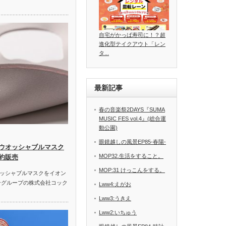
自宅がかっぱ寿司に！？超
進化型テイクアウト「レン
タ...
最新記事
春の音楽祭2DAYS『SUMA
MUSIC FES vol.4』(総合運
動公園)
眼鏡越しの風景EP85-春陽-
ウオッシャブルマスク
MOP32.生活をすること。
約販売
MOP:31 けっこんをする。
ッシャブルマスクをイオン
ングループの株式会社コック
Lww4:えがお
Lww3:うきえ
Lww2:いちゅう