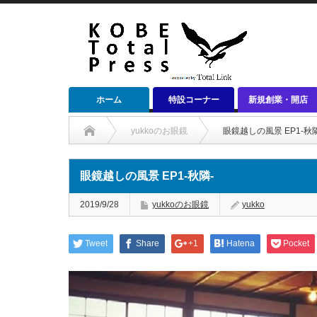
ホーム
特設コーナー
新規創業・開店
yukkoのお眼鏡
眼鏡越しの風景 EP1‐秋隣
眼鏡越しの風景 EP1‐秋隣‐
2019/9/28
yukkoのお眼鏡
yukko
Tweet
Share
+1
Hatena
Pocket