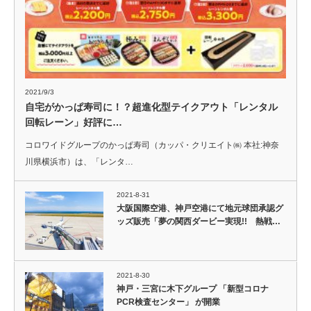
2021/9/3
自宅がかっぱ寿司に！？超進化型テイクアウト「レンタル
回転レーン」好評に…
コロワイドグループのかっぱ寿司（カッパ・クリエイト㈱ 本社:神奈
川県横浜市）は、「レンタ…
2021-8-31
大阪国際空港、神戸空港にて地元球団承認グ
ッズ販売「夢の関西ダービー実現!! 熱戦…
2021-8-30
神戸・三宮に木下グループ 「新型コロナ
PCR検査センター」 が開業