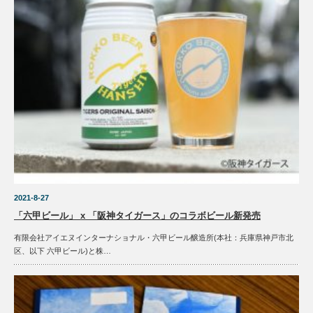
2021-8-27
「六甲ビール」 x 「阪神タイガース」のコラボビール新発売
有限会社アイエヌインターナショナル・六甲ビール醸造所(本社：兵庫県神戸市北
区、以下 六甲ビール)と株…