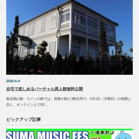
2020-6-4
自宅で楽しめるバーチャル異人館無料公開
風見鶏の館、ラインの館では、萌黄の館と3館合同で、6月1日（月曜日）の再開と
共に、オンライン上で3D…
ピックアップ記事