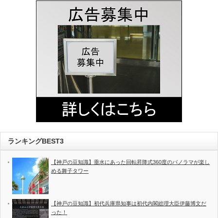
ランキングBEST3
【神戸の豆知識】垂水にあった回転昇降式360度のパノラマが楽し
める舞子タワー
【神戸の豆知識】初代兵庫県知事は初代内閣総理大臣伊藤博文だ
った！