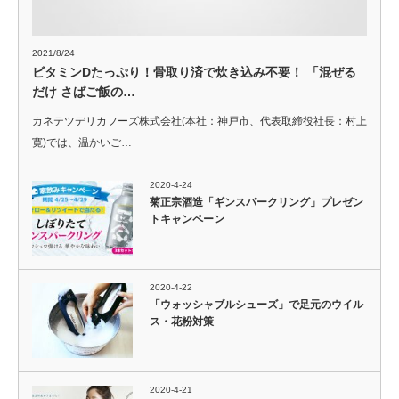
2021/8/24
ビタミンDたっぷり！骨取り済で炊き込み不要！ 「混ぜる
だけ さばご飯の…
カネテツデリカフーズ株式会社(本社：神戸市、代表取締役社長：村上
寛)では、温かいご…
2020-4-24
菊正宗酒造「ギンスパークリング」プレゼン
トキャンペーン
2020-4-22
「ウォッシャブルシューズ」で足元のウイル
ス・花粉対策
2020-4-21