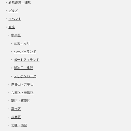
新規創業・開店
グルメ
イベント
観光
中央区
三宮・元町
ハーバーランド
ポートアイランド
新神戸・北野
メリケンパーク
摩耶山・六甲山
兵庫区・長田区
灘区・東灘区
垂水区
須磨区
北区・西区