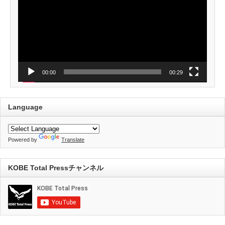
レ
ー
ヤ
ー
00:00
00:29
Language
Powered by
Translate
KOBE Total Pressチャンネル