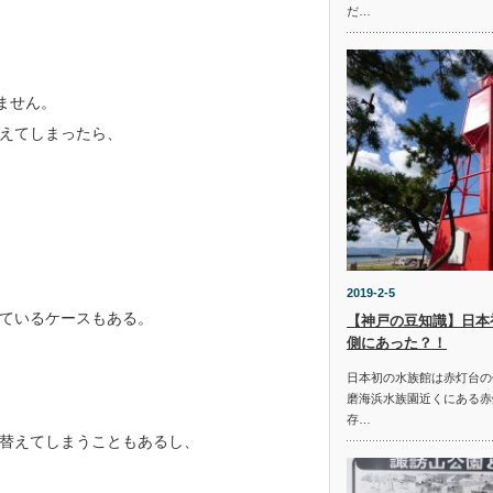
だ…
ません。
えてしまったら、
2019-2-5
ているケースもある。
【神戸の豆知識】日本
側にあった？！
日本初の水族館は赤灯台の
磨海浜水族園近くにある赤
存…
替えてしまうこともあるし、