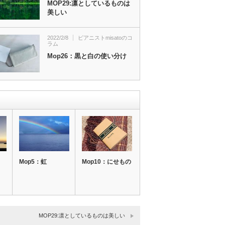
MOP29:凛としているものは
美しい
2022/2/8
ピアニストmisatoのコ
ラム
Mop26：黒と白の使い分け
Mop5：虹
Mop10：にせもの
MOP29:凛としているものは美しい