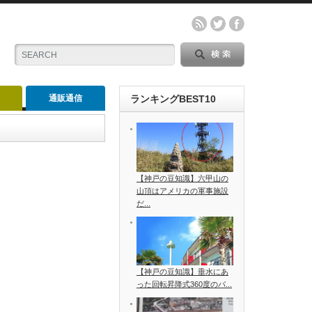
通販通信
ランキングBEST10
【神戸の豆知識】六甲山の
山頂はアメリカの軍事施設
だ...
【神戸の豆知識】垂水にあ
った回転昇降式360度のパ...