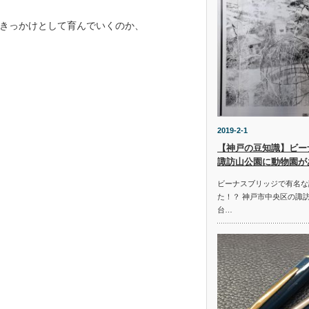
きっかけとして育んでいくのか、
2019-2-1
【神戸の豆知識】ビー
諏訪山公園に動物園が
ビーナスブリッジで有名な
た！？ 神戸市中央区の諏
台…