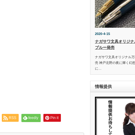
2020-4-15
ナガサワ文具オリジナ
ブルー発売
ナガサワ文具オリジナル万
売 神戸北野の夜に輝く幻
に…
情報提供
RSS
feedly
Pin it