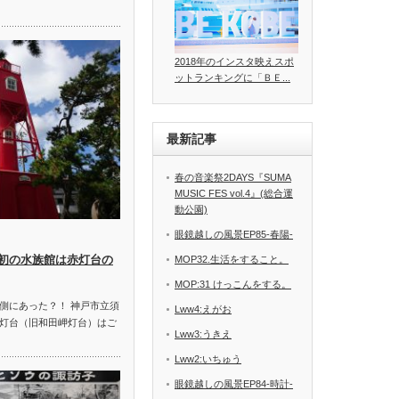
2018年のインスタ映えスポ
ットランキングに「ＢＥ...
最新記事
春の音楽祭2DAYS『SUMA
MUSIC FES vol.4』(総合運
動公園)
眼鏡越しの風景EP85-春陽-
初の水族館は赤灯台の
MOP32.生活をすること。
MOP:31 けっこんをする。
側にあった？！ 神戸市立須
Lww4:えがお
灯台（旧和田岬灯台）はご
Lww3:うきえ
Lww2:いちゅう
眼鏡越しの風景EP84-時計-