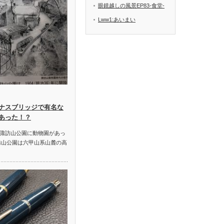
眼鏡越しの風景EP83-食堂-
Lww1:あいまい
ナスブリッジで有名な
あった！？
諏訪山公園に動物園があっ
訪山公園は六甲山系山麓の高