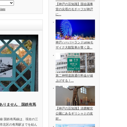
【神戸の豆知識】国会議事
late
堂の尖塔のモチーフが神戸
に...
神戸ハーバーランドumieモ
ザイク大観覧車が青く染...
第二神明道路通行料金が値
上げする！...
ありません 国鉄有馬
【神戸の豆知識】須磨離宮
公園にあるギリシャとの友
好...
線 国鉄有馬線は、現在の三
市北区の有馬駅までを結ん