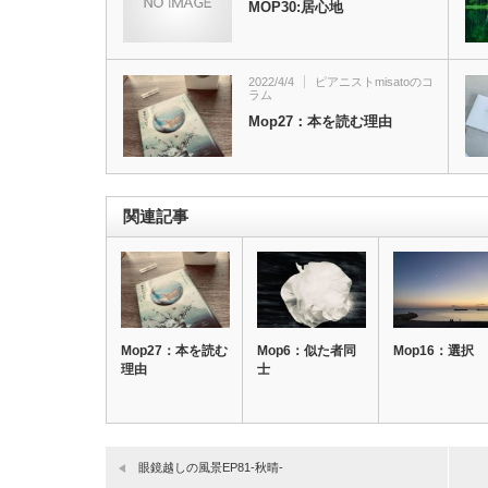
MOP30:居心地
2022/4/4
ピアニストmisatoのコ
ラム
Mop27：本を読む理由
関連記事
Mop27：本を読む
Mop6：似た者同
Mop16：選択
理由
士
眼鏡越しの風景EP81-秋晴-