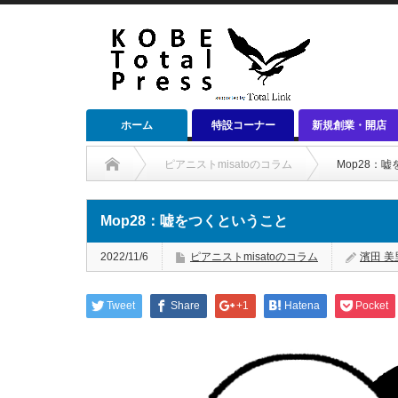
ホーム
特設コーナー
新規創業・開店
ピアニストmisatoのコラム
Mop28：
Mop28：嘘をつくということ
2022/11/6
ピアニストmisatoのコラム
濱田 美
Tweet
Share
+1
Hatena
Pocket