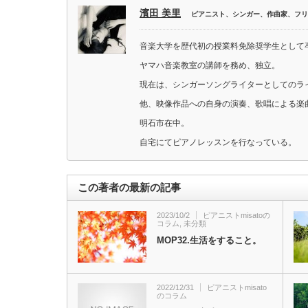
濱田 美里
ピアニスト、シンガー、作曲家、フリ
音楽大学を歴代初の授業料免除奨学生として
ヤマハ音楽教室の講師を務め、独立。
現在は、シンガーソングライターとしてのラ
他、映像作品への自身の演奏、歌唱による楽
明石市在中。
自宅にてピアノレッスンを行なっている。
この著者の最新の記事
2023/10/2
ピアニストmisatoの
コラム
,
未分類
MOP32.生活をすること。
2022/12/31
ピアニストmisato
のコラム