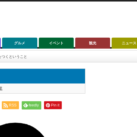
グルメ
イベント
観光
ニュース
嘘をつくということ
里
RSS
feedly
Pin it