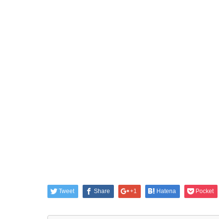
Tweet
Share
+1
Hatena
Pocket