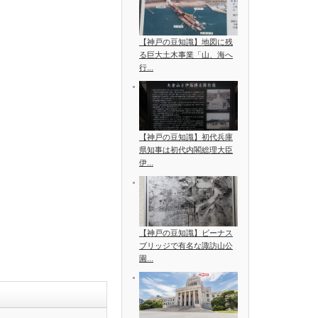
【神戸の豆知識】地図に残
る巨大土木事業「山、海へ
行...
【神戸の豆知識】初代兵庫
県知事は初代内閣総理大臣
伊...
【神戸の豆知識】ビーナス
ブリッジで有名な諏訪山公
園...