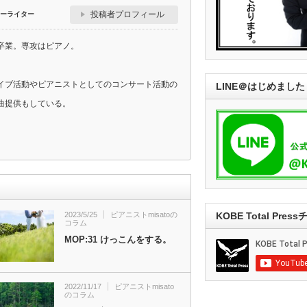
投稿者プロフィール
ーライター
卒業。専攻はピアノ。
イブ活動やピアニストとしてのコンサート活動の
LINE＠はじめました
曲提供もしている。
KOBE Total Pre
2023/5/25
ピアニストmisatoの
コラム
MOP:31 けっこんをする。
2022/11/17
ピアニストmisato
のコラム