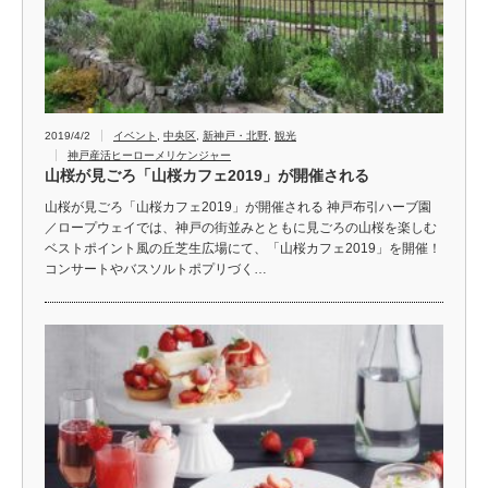
2019/4/2
イベント
,
中央区
,
新神戸・北野
,
観光
神戸産活ヒーローメリケンジャー
山桜が見ごろ「山桜カフェ2019」が開催される
山桜が見ごろ「山桜カフェ2019」が開催される 神戸布引ハーブ園
／ロープウェイでは、神戸の街並みとともに見ごろの山桜を楽しむ
ベストポイント風の丘芝生広場にて、「山桜カフェ2019」を開催！
コンサートやバスソルトポプリづく…