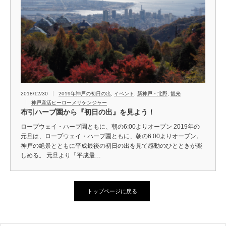
2018/12/30
2019年神戸の初日の出
,
イベント
,
新神戸・北野
,
観光
神戸産活ヒーローメリケンジャー
布引ハーブ園から『初日の出』を見よう！
ロープウェイ・ハーブ園ともに、朝の6:00よりオープン 2019年の
元旦は、ロープウェイ・ハーブ園ともに、朝の6:00よりオープン。
神戸の絶景とともに平成最後の初日の出を見て感動のひとときが楽
しめる。 元旦より「平成最…
トップページに戻る