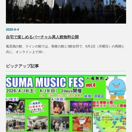
2020-6-4
自宅で楽しめるバーチャル異人館無料公開
風見鶏の館、ラインの館では、萌黄の館と3館合同で、6月1日（月曜日）の再開と
共に、オンライン上で3D…
ピックアップ記事