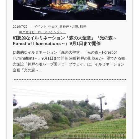
2019/7/29
イベント
,
中央区
,
新神戸・北野
,
観光
神戸産活ヒーローメリケンジャー
幻想的なイルミネーション「森の大聖堂」『光の森～
Forest of Illuminations～』9月1日まで開催
幻想的なイルミネーション「森の大聖堂」『光の森～Forest of
Illuminations～』9月1日まで開催 港町神戸の街並みが一望できる観
光施設「神戸布引ハーブ園／ロープウェイ」は、イルミネーション
企画『光の森～…