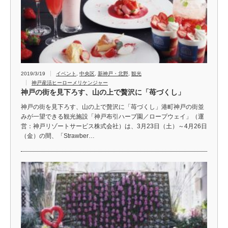
2019/3/19
イベント
,
中央区
,
新神戸・北野
,
観光
神戸産活ヒーローメリケンジャー
神戸の街を見下ろす、山の上で贅沢に「苺づくし」
神戸の街を見下ろす、山の上で贅沢に「苺づくし」 ​港町神戸の街並
みが一望できる観光施設「神戸布引ハーブ園／ロープウェイ」（運
営：神戸リゾートサービス株式会社）は、3月23日（土）～4月26日
（金）の間、「Strawber…