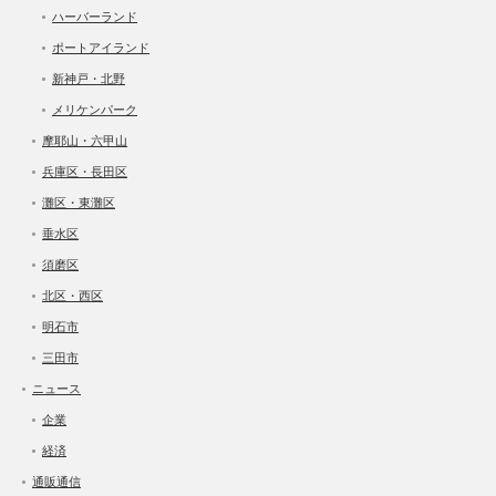
ハーバーランド
ポートアイランド
新神戸・北野
メリケンパーク
摩耶山・六甲山
兵庫区・長田区
灘区・東灘区
垂水区
須磨区
北区・西区
明石市
三田市
ニュース
企業
経済
通販通信