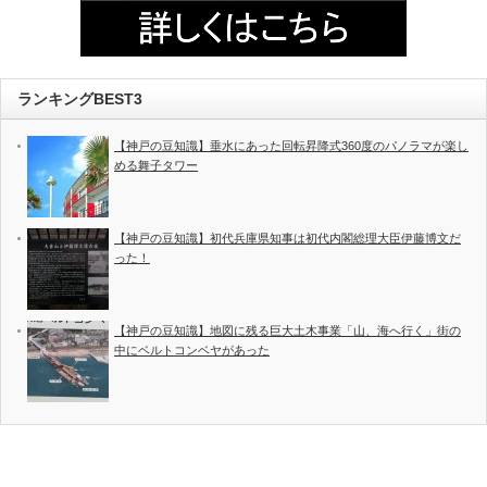
ランキングBEST3
【神戸の豆知識】垂水にあった回転昇降式360度のパノラマが楽し
める舞子タワー
【神戸の豆知識】初代兵庫県知事は初代内閣総理大臣伊藤博文だ
った！
【神戸の豆知識】地図に残る巨大土木事業「山、海へ行く」街の
中にベルトコンベヤがあった