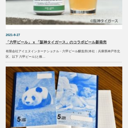
2021-8-27
「六甲ビール」 x 「阪神タイガース」のコラボビール新発売
有限会社アイエヌインターナショナル・六甲ビール醸造所(本社：兵庫県神戸市北
区、以下 六甲ビール)と株…