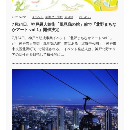
2021/7/22
イベント
,
新神戸・北野
,
未分類
れぃれぃ
7月24日、神戸異人館街「風見鶏の館」前で「北野まちな
かアート vol.1」開催決定
7月24日、神戸市助成事業イベント「北野まちなかアート vol.1」
が、神戸異人館街「風見鶏の館」前にある「北野中公園」（神戸市
中央区北野町3）で開催される。 イベント発起人は、神戸北野エリ
アの活性化を目指して積極的に…