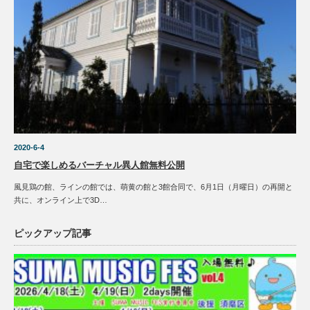
2020-6-4
自宅で楽しめるバーチャル異人館無料公開
風見鶏の館、ラインの館では、萌黄の館と3館合同で、6月1日（月曜日）の再開と
共に、オンライン上で3D…
ピックアップ記事