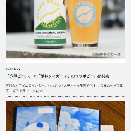
2021-8-27
「六甲ビール」 x 「阪神タイガース」のコラボビール新発売
有限会社アイエヌインターナショナル・六甲ビール醸造所(本社：兵庫県神戸市北
区、以下 六甲ビール)と株…