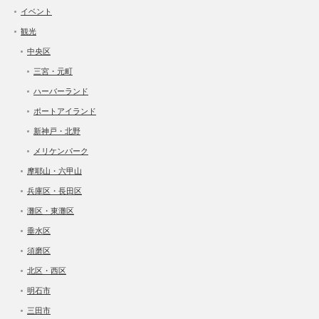
イベント
観光
中央区
三宮・元町
ハーバーランド
ポートアイランド
新神戸・北野
メリケンパーク
摩耶山・六甲山
兵庫区・長田区
灘区・東灘区
垂水区
須磨区
北区・西区
明石市
三田市