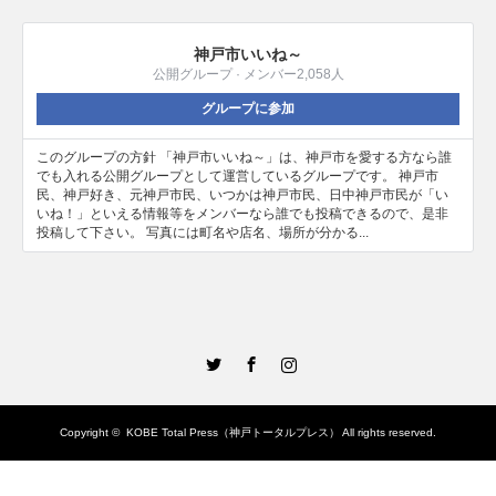
神戸市いいね～
公開グループ · メンバー2,058人
グループに参加
このグループの方針 「神戸市いいね～」は、神戸市を愛する方なら誰
でも入れる公開グループとして運営しているグループです。 神戸市
民、神戸好き、元神戸市民、いつかは神戸市民、日中神戸市民が「い
いね！」といえる情報等をメンバーなら誰でも投稿できるので、是非
投稿して下さい。 写真には町名や店名、場所が分かる...
Twitter
Facebook
Instagram
Copyright ©
KOBE Total Press（神戸トータルプレス）
All rights reserved.