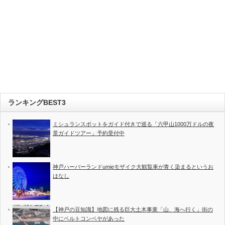
ランキングBEST3
ミシュランスポットをガイド付きで巡る「六甲山1000万ドルの夜
景ガイドツアー」予約受付中
神戸ハーバーランドumieモザイク大観覧車が青く染まるというお
はなし
【神戸の豆知識】地図に残る巨大土木事業「山、海へ行く」街の
中にベルトコンベヤがあった