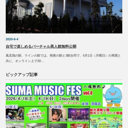
2020-6-4
自宅で楽しめるバーチャル異人館無料公開
風見鶏の館、ラインの館では、萌黄の館と3館合同で、6月1日（月曜日）の再開と
共に、オンライン上で3D…
ピックアップ記事