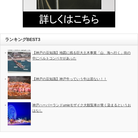
ランキングBEST3
【神戸の豆知識】地図に残る巨大土木事業「山、海へ行く」街の
中にベルトコンベヤがあった
【神戸の豆知識】神戸牛っていう牛は居ない！！
神戸ハーバーランドumieモザイク大観覧車が青く染まるというお
はなし