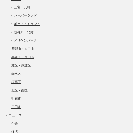
三宮・元町
ハーバーランド
ポートアイランド
新神戸・北野
メリケンパーク
摩耶山・六甲山
兵庫区・長田区
灘区・東灘区
垂水区
須磨区
北区・西区
明石市
三田市
ニュース
企業
経済