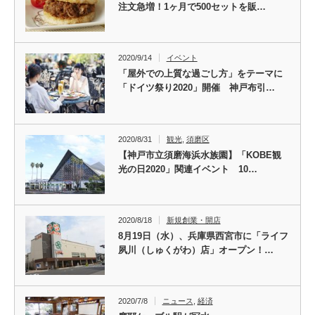
注文急増！1ヶ月で500セットを販…
2020/9/14
イベント
「屋外での上質な過ごし方」をテーマに
「ドイツ祭り2020」開催 神戸布引…
2020/8/31
観光
,
須磨区
【神戸市立須磨海浜水族園】「KOBE観
光の日2020」関連イベント 10…
2020/8/18
新規創業・開店
8月19日（水）、兵庫県西宮市に「ライフ
夙川（しゅくがわ）店」オープン！…
2020/7/8
ニュース
,
経済