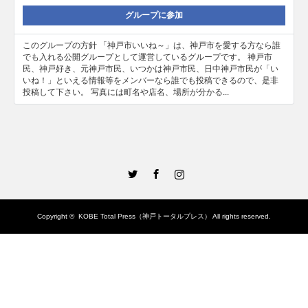
グループに参加
このグループの方針 「神戸市いいね～」は、神戸市を愛する方なら誰
でも入れる公開グループとして運営しているグループです。 神戸市
民、神戸好き、元神戸市民、いつかは神戸市民、日中神戸市民が「い
いね！」といえる情報等をメンバーなら誰でも投稿できるので、是非
投稿して下さい。 写真には町名や店名、場所が分かる...
Twitter
Facebook
Instagram
Copyright ©
KOBE Total Press（神戸トータルプレス）
All rights reserved.