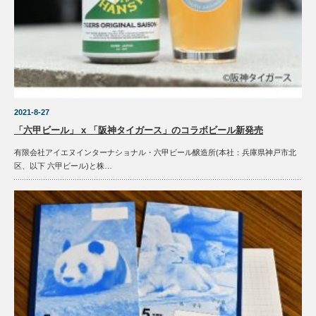
2021-8-27
「六甲ビール」 x 「阪神タイガース」のコラボビール新発売
有限会社アイエヌインターナショナル・六甲ビール醸造所(本社：兵庫県神戸市北
区、以下 六甲ビール)と株…