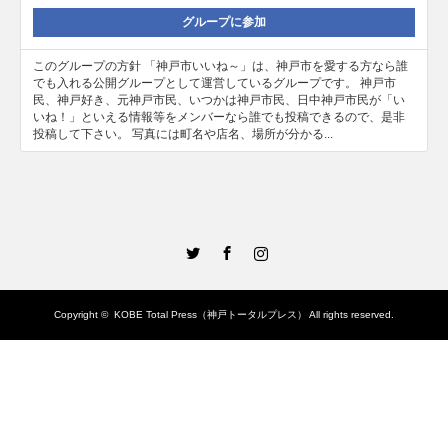
グループに参加
このグループの方針 「神戸市いいね～」は、神戸市を愛する方なら誰
でも入れる公開グループとして運営しているグループです。 神戸市
民、神戸好き、元神戸市民、いつかは神戸市民、日中神戸市民が「い
いね！」といえる情報等をメンバーなら誰でも投稿できるので、是非
投稿して下さい。 写真には町名や店名、場所が分かる...
Twitter
Facebook
Instagram
Copyright ©
KOBE Total Press（神戸トータルプレス）
All rights reserved.