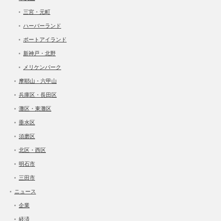
三宮・元町
ハーバーランド
ポートアイランド
新神戸・北野
メリケンパーク
摩耶山・六甲山
兵庫区・長田区
灘区・東灘区
垂水区
須磨区
北区・西区
明石市
三田市
ニュース
企業
経済