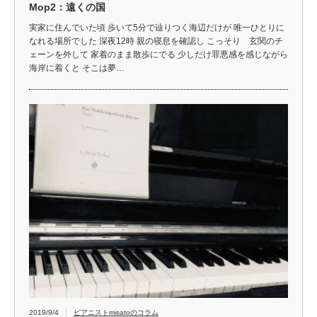
Mop2：遠くの国
実家に住んでいた頃 歩いて5分で辿りつく海辺だけが 唯一ひとりに
なれる場所でした 深夜12時 親の寝息を確認し こっそり 玄関のチ
ェーンを外して 家着のまま散歩にでる 少しだけ罪悪感を感じながら
海岸に着くと そこは夢…
2019/9/4
ピアニストmisatoのコラム