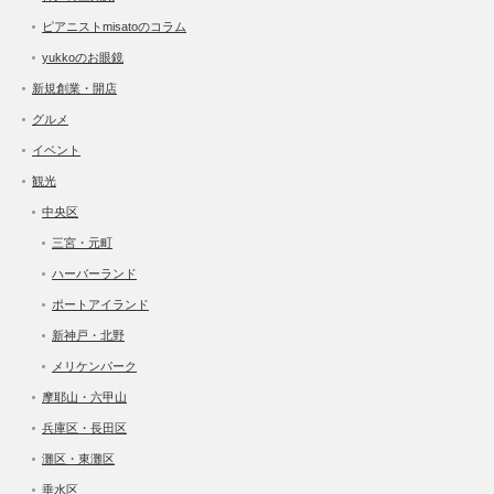
ピアニストmisatoのコラム
yukkoのお眼鏡
新規創業・開店
グルメ
イベント
観光
中央区
三宮・元町
ハーバーランド
ポートアイランド
新神戸・北野
メリケンパーク
摩耶山・六甲山
兵庫区・長田区
灘区・東灘区
垂水区