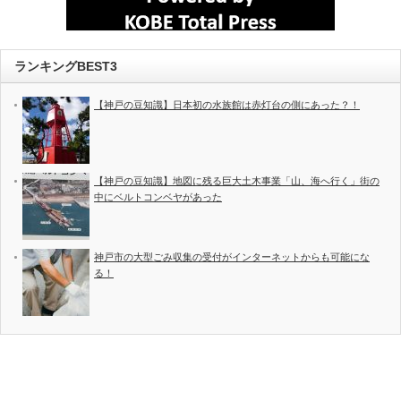
ランキングBEST3
【神戸の豆知識】日本初の水族館は赤灯台の側にあった？！
【神戸の豆知識】地図に残る巨大土木事業「山、海へ行く」街の
中にベルトコンベヤがあった
神戸市の大型ごみ収集の受付がインターネットからも可能にな
る！