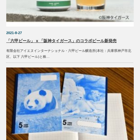
2021-8-27
「六甲ビール」 x 「阪神タイガース」のコラボビール新発売
有限会社アイエヌインターナショナル・六甲ビール醸造所(本社：兵庫県神戸市北
区、以下 六甲ビール)と株…