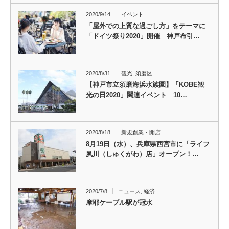
2020/9/14
イベント
「屋外での上質な過ごし方」をテーマに
「ドイツ祭り2020」開催 神戸布引…
2020/8/31
観光
,
須磨区
【神戸市立須磨海浜水族園】「KOBE観
光の日2020」関連イベント 10…
2020/8/18
新規創業・開店
8月19日（水）、兵庫県西宮市に「ライフ
夙川（しゅくがわ）店」オープン！…
2020/7/8
ニュース
,
経済
摩耶ケーブル駅が冠水