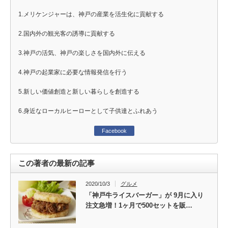
1.メリケンジャーは、神戸の産業を活生化に貢献する
2.国内外の観光客の誘導に貢献する
3.神戸の活気、神戸の楽しさを国内外に伝える
4.神戸の起業家に必要な情報発信を行う
5.新しい価値創造と新しい暮らしを創造する
6.身近なローカルヒーローとして子供達とふれあう
Facebook
この著者の最新の記事
2020/10/3
グルメ
「神戸牛ライスバーガー」が 9月に入り
注文急増！1ヶ月で500セットを販…