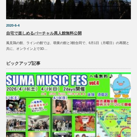
2020-6-4
自宅で楽しめるバーチャル異人館無料公開
風見鶏の館、ラインの館では、萌黄の館と3館合同で、6月1日（月曜日）の再開と
共に、オンライン上で3D…
ピックアップ記事