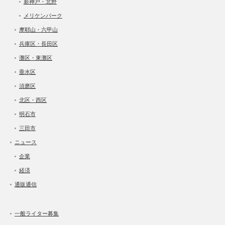
新神戸・北野
メリケンパーク
摩耶山・六甲山
兵庫区・長田区
灘区・東灘区
垂水区
須磨区
北区・西区
明石市
三田市
ニュース
企業
経済
通販通信
一般ライター募集