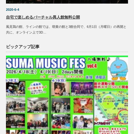
2020-6-4
自宅で楽しめるバーチャル異人館無料公開
風見鶏の館、ラインの館では、萌黄の館と3館合同で、6月1日（月曜日）の再開と
共に、オンライン上で3D…
ピックアップ記事