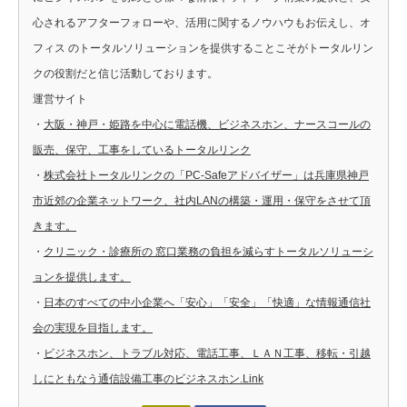
心されるアフターフォローや、活用に関するノウハウもお伝えし、オ
フィス のトータルソリューションを提供することこそがトータルリン
クの役割だと信じ活動しております。
運営サイト
・
大阪・神戸・姫路を中心に電話機、ビジネスホン、ナースコールの
販売、保守、工事をしているトータルリンク
・
株式会社トータルリンクの「PC-Safeアドバイザー」は兵庫県神戸
市近郊の企業ネットワーク、社内LANの構築・運用・保守をさせて頂
きます。
・
クリニック・診療所の 窓口業務の負担を減らすトータルソリューシ
ョンを提供します。
・
日本のすべての中小企業へ「安心」「安全」「快適」な情報通信社
会の実現を目指します。
・
ビジネスホン、トラブル対応、電話工事、ＬＡＮ工事、移転・引越
しにともなう通信設備工事のビジネスホン.Link