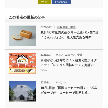
WEB
Facebook
この著者の最新の記事
2021/9/22
新規創業・開店
累計4万本販売の生クリーム食パン専門店
「ふんわり」が、 無人販売所を神戸…
2021/9/3
グルメ
,
ニュース
,
企業
自宅がかっぱ寿司に！？超進化型テイク
アウト「レンタル回転レーン」好評に
つ…
2021/9/1
イベント
10月1日は「国際コーヒーの日」！ UCC
グループが「コーヒーで世界を巡…