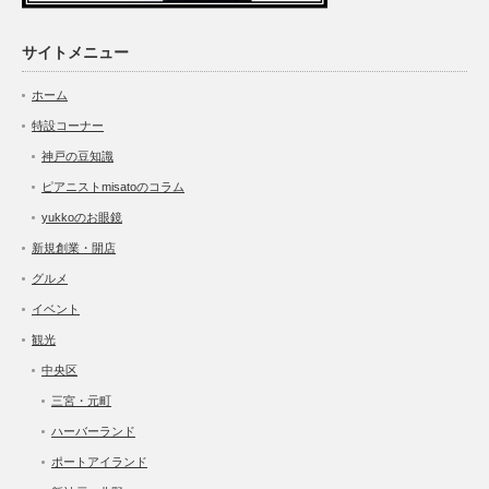
サイトメニュー
ホーム
特設コーナー
神戸の豆知識
ピアニストmisatoのコラム
yukkoのお眼鏡
新規創業・開店
グルメ
イベント
観光
中央区
三宮・元町
ハーバーランド
ポートアイランド