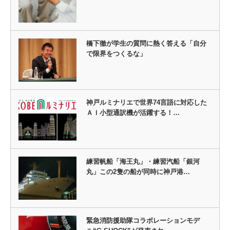
橋下徹が学生の質問に熱く答える「自分
で限界をつくるな」
神戸ルミナリエで世界74言語に対応した
ＡＩ小型通訳機が活躍する！…
練習帆船「海王丸」・練習汽船「銀河
丸」この2隻の船が同時に神戸港…
緊急消防援助隊コラボレーションモデ