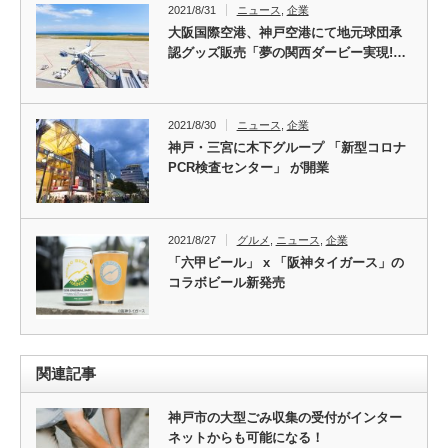
2021/8/31
ニュース
,
企業
大阪国際空港、神戸空港にて地元球団承
認グッズ販売「夢の関西ダービー実現!…
2021/8/30
ニュース
,
企業
神戸・三宮に木下グループ 「新型コロナ
PCR検査センター」 が開業
2021/8/27
グルメ
,
ニュース
,
企業
「六甲ビール」 x 「阪神タイガース」の
コラボビール新発売
関連記事
神戸市の大型ごみ収集の受付がインター
ネットからも可能になる！