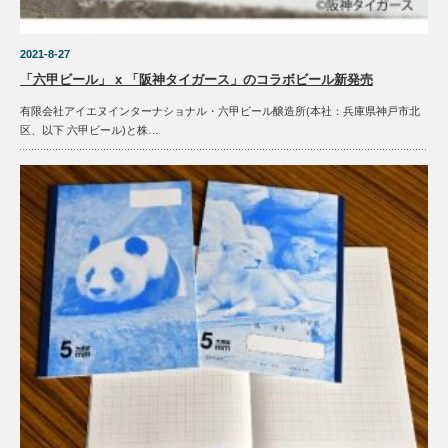
2021-8-27
「六甲ビール」 x 「阪神タイガース」のコラボビール新発売
有限会社アイエヌインターナショナル・六甲ビール醸造所(本社：兵庫県神戸市北
区、以下 六甲ビール)と株…