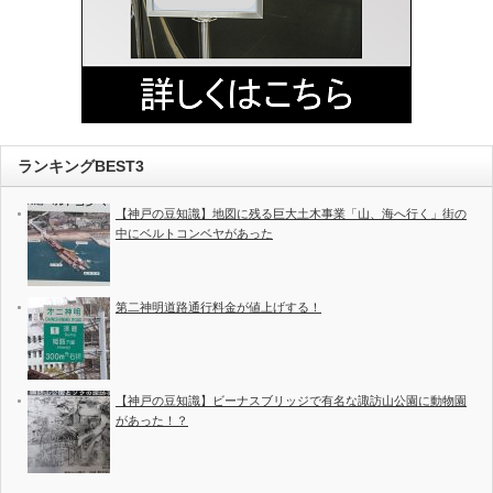
ランキングBEST3
【神戸の豆知識】地図に残る巨大土木事業「山、海へ行く」街の
中にベルトコンベヤがあった
第二神明道路通行料金が値上げする！
【神戸の豆知識】ビーナスブリッジで有名な諏訪山公園に動物園
があった！？