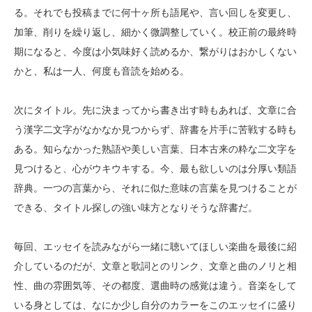
る。それでも投稿までに何十ヶ所も語尾や、言い回しを変更し、
加筆、削りを繰り返し、細かく微調整していく。校正前の最終時
期になると、今度は小気味好く読めるか、繋がりはおかしくない
かと、私は一人、何度も音読を始める。
次にタイトル。先に決まってから書き出す時もあれば、文章に合
う漢字二文字がなかなか見つからず、辞書を片手に苦戦する時も
ある。知らなかった熟語や美しい言葉、日本古来の粋な二文字を
見つけると、心がウキウキする。今、最も欲しいのは分厚い類語
辞典。一つの言葉から、それに似た意味の言葉を見つけることが
できる、タイトル探しの強い味方となりそうな辞書だ。
毎回、エッセイを読みながら一緒に聴いてほしい楽曲を最後に紹
介しているのだが、文章と歌詞とのリンク、文章と曲のノリと相
性、曲の雰囲気等、その都度、選曲時の感覚は違う。音楽をして
いる身としては、なにか少し自分のカラーをこのエッセイに盛り