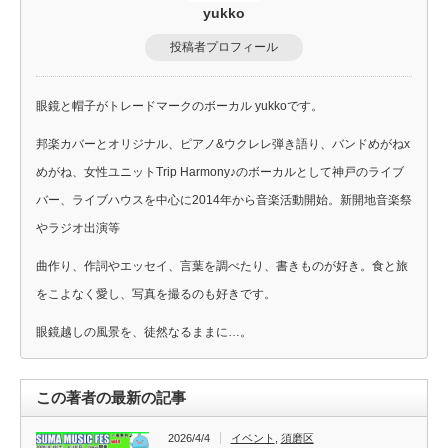
yukko
投稿者プロフィール
眼鏡と帽子がトレードマークのボーカル yukkoです。
邦楽カバーとオリジナル、ピアノ&ウクレレ弾き語り、バンドめがねx
めがね、女性ユニットTrip Harmony♪のボーカルとして神戸のライブ
バー、ライブハウスを中心に2014年から音楽活動開始。新開地音楽祭
やラジオ出演等
曲作り、作詞やエッセイ、言葉を調べたり、書きものが好き。食と旅
をこよなく愛し、写真を撮るのも好きです。
眼鏡越しの風景を、徒然なるままに…。
この著者の最新の記事
2026/4/4
イベント
,
須磨区