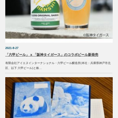
2021-8-27
「六甲ビール」 x 「阪神タイガース」のコラボビール新発売
有限会社アイエヌインターナショナル・六甲ビール醸造所(本社：兵庫県神戸市北
区、以下 六甲ビール)と株…