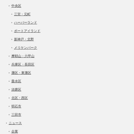
中央区
三宮・元町
ハーバーランド
ポートアイランド
新神戸・北野
メリケンパーク
摩耶山・六甲山
兵庫区・長田区
灘区・東灘区
垂水区
須磨区
北区・西区
明石市
三田市
ニュース
企業