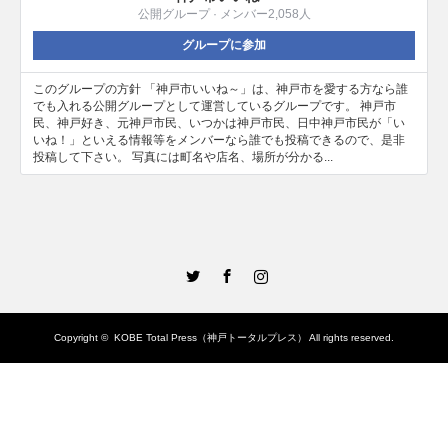
公開グループ · メンバー2,058人
グループに参加
このグループの方針 「神戸市いいね～」は、神戸市を愛する方なら誰
でも入れる公開グループとして運営しているグループです。 神戸市
民、神戸好き、元神戸市民、いつかは神戸市民、日中神戸市民が「い
いね！」といえる情報等をメンバーなら誰でも投稿できるので、是非
投稿して下さい。 写真には町名や店名、場所が分かる...
Twitter
Facebook
Instagram
Copyright ©
KOBE Total Press（神戸トータルプレス）
All rights reserved.