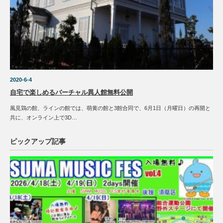
2020-6-4
自宅で楽しめるバーチャル異人館無料公開
風見鶏の館、ラインの館では、萌黄の館と3館合同で、6月1日（月曜日）の再開と
共に、オンライン上で3D…
ピックアップ記事