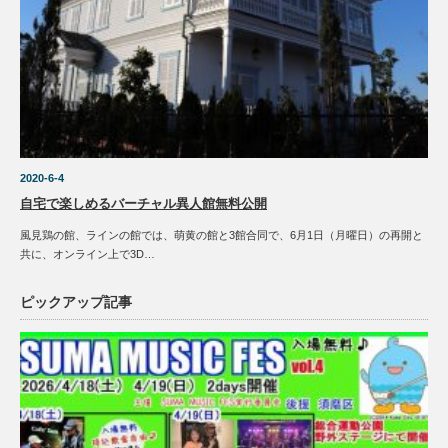
2020-6-4
自宅で楽しめるバーチャル異人館無料公開
風見鶏の館、ラインの館では、萌黄の館と3館合同で、6月1日（月曜日）の再開と
共に、オンライン上で3D…
ピックアップ記事