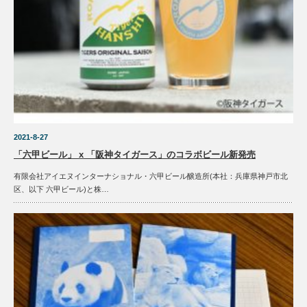
2021-8-27
「六甲ビール」 x 「阪神タイガース」のコラボビール新発売
有限会社アイエヌインターナショナル・六甲ビール醸造所(本社：兵庫県神戸市北
区、以下 六甲ビール)と株…