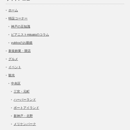
ホーム
特設コーナー
神戸の豆知識
ピアニストmisatoのコラム
yukkoのお眼鏡
新規創業・開店
グルメ
イベント
観光
中央区
三宮・元町
ハーバーランド
ポートアイランド
新神戸・北野
メリケンパーク