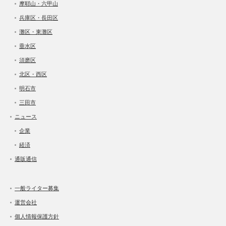
摩耶山・六甲山
兵庫区・長田区
灘区・東灘区
垂水区
須磨区
北区・西区
明石市
三田市
ニュース
企業
経済
通販通信
一般ライター募集
運営会社
個人情報保護方針