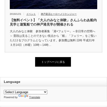
2019/1/21
イベント
神戸産活ヒーローメリケンジャー
【無料イベント】「大人のみなと体験」さんふらわあ船内
見学と遊覧船での神戸港見学が開催される
大人のみなと体験 参加者募集 「港×フェリー」～非日常の空間へ
～ 普段は見ることのできない視点から「船」「フェリー」をご覧い
ただけるプログラムとなっています。参加費は無料 日時 平成31年
３月14日（木曜）10時～14時…
トップページに戻る
Language
Powered by
Translate