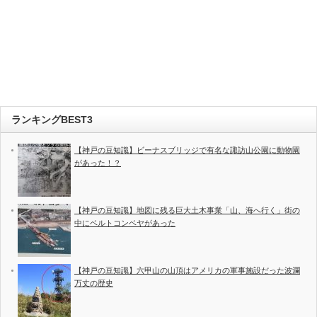
ランキングBEST3
【神戸の豆知識】ビーナスブリッジで有名な諏訪山公園に動物園
があった！？
【神戸の豆知識】地図に残る巨大土木事業「山、海へ行く」街の
中にベルトコンベヤがあった
【神戸の豆知識】六甲山の山頂はアメリカの軍事施設だった波瀾
万丈の歴史