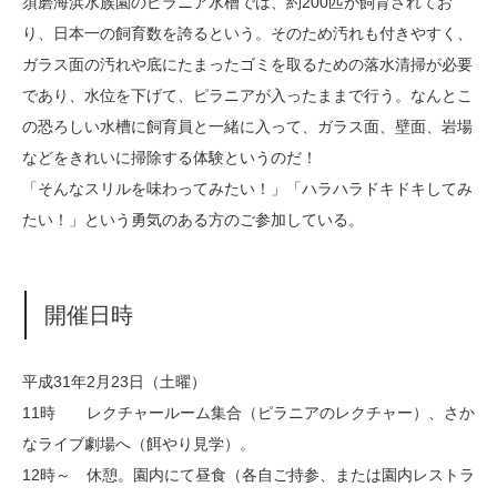
須磨海浜水族園のピラニア水槽では、約200匹が飼育されてお
り、日本一の飼育数を誇るという。そのため汚れも付きやすく、
ガラス面の汚れや底にたまったゴミを取るための落水清掃が必要
であり、水位を下げて、ピラニアが入ったままで行う。なんとこ
の恐ろしい水槽に飼育員と一緒に入って、ガラス面、壁面、岩場
などをきれいに掃除する体験というのだ！
「そんなスリルを味わってみたい！」「ハラハラドキドキしてみ
たい！」という勇気のある方のご参加している。
開催日時
平成31年2月23日（土曜）
11時 レクチャールーム集合（ピラニアのレクチャー）、さか
なライブ劇場へ（餌やり見学）。
12時～ 休憩。園内にて昼食（各自ご持参、または園内レストラ