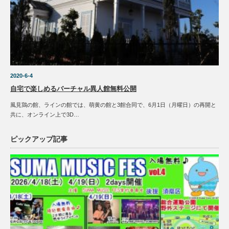
2020-6-4
自宅で楽しめるバーチャル異人館無料公開
風見鶏の館、ラインの館では、萌黄の館と3館合同で、6月1日（月曜日）の再開と
共に、オンライン上で3D…
ピックアップ記事