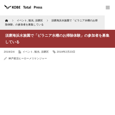
Home
イベント
,
観光
,
須磨区
須磨海浜水族園で「ピラニア水槽のお掃
除体験」の参加者を募集している
須磨海浜水族園で「ピラニア水槽のお掃除体験」の参加者を募集
している
2019/2/4
イベント
,
観光
,
須磨区
2019年2月23日
神戸産活ヒーローメリケンジャー