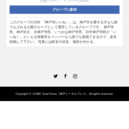
公開グループ · メンバー2,058人
グループに参加
このグループの方針 「神戸市いいね～」は、神戸市を愛する方なら誰
でも入れる公開グループとして運営しているグループです。 神戸市
民、神戸好き、元神戸市民、いつかは神戸市民、日中神戸市民が「い
いね！」といえる情報等をメンバーなら誰でも投稿できるので、是非
投稿して下さい。 写真には町名や店名、場所が分かる...
Twitter
Facebook
Instagram
Copyright ©
KOBE Total Press（神戸トータルプレス）
All rights reserved.