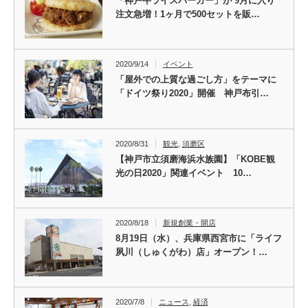
「神戸牛ライスバーガー」が 9月に入り
注文急増！1ヶ月で500セットを販…
2020/9/14
イベント
「屋外での上質な過ごし方」をテーマに
「ドイツ祭り2020」開催 神戸布引…
2020/8/31
観光
,
須磨区
【神戸市立須磨海浜水族園】「KOBE観
光の日2020」関連イベント 10…
2020/8/18
新規創業・開店
8月19日（水）、兵庫県西宮市に「ライフ
夙川（しゅくがわ）店」オープン！…
2020/7/8
ニュース
,
経済