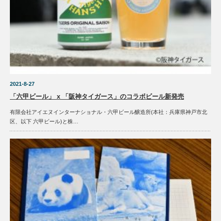
2021-8-27
「六甲ビール」 x 「阪神タイガース」のコラボビール新発売
有限会社アイエヌインターナショナル・六甲ビール醸造所(本社：兵庫県神戸市北
区、以下 六甲ビール)と株…