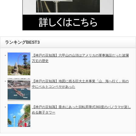
ランキングBEST3
【神戸の豆知識】六甲山の山頂はアメリカの軍事施設だった波瀾
万丈の歴史
【神戸の豆知識】地図に残る巨大土木事業「山、海へ行く」街の
中にベルトコンベヤがあった
【神戸の豆知識】垂水にあった回転昇降式360度のパノラマが楽し
める舞子タワー