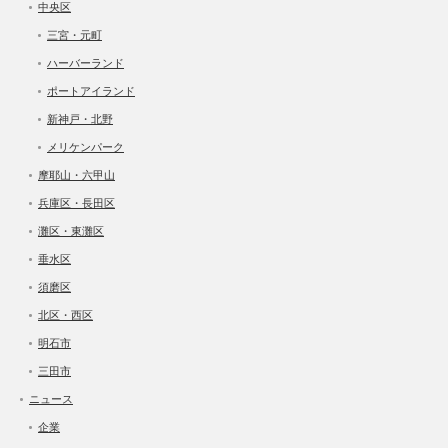
中央区
三宮・元町
ハーバーランド
ポートアイランド
新神戸・北野
メリケンパーク
摩耶山・六甲山
兵庫区・長田区
灘区・東灘区
垂水区
須磨区
北区・西区
明石市
三田市
ニュース
企業