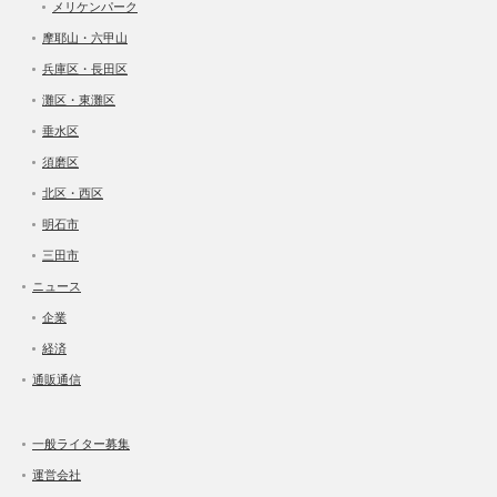
メリケンパーク
摩耶山・六甲山
兵庫区・長田区
灘区・東灘区
垂水区
須磨区
北区・西区
明石市
三田市
ニュース
企業
経済
通販通信
一般ライター募集
運営会社