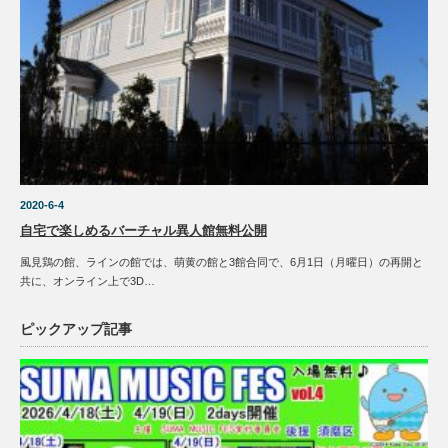
2020-6-4
自宅で楽しめるバーチャル異人館無料公開
風見鶏の館、ラインの館では、萌黄の館と3館合同で、6月1日（月曜日）の再開と
共に、オンライン上で3D…
ピックアップ記事