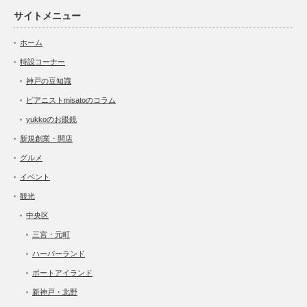
サイトメニュー
ホーム
特設コーナー
神戸の豆知識
ピアニストmisatoのコラム
yukkoのお眼鏡
新規創業・開店
グルメ
イベント
観光
中央区
三宮・元町
ハーバーランド
ポートアイランド
新神戸・北野