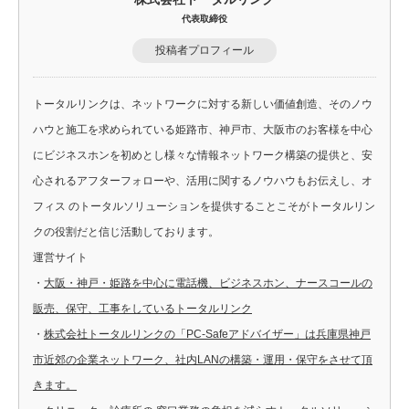
代表取締役
投稿者プロフィール
トータルリンクは、ネットワークに対する新しい価値創造、そのノウ
ハウと施工を求められている姫路市、神戸市、大阪市のお客様を中心
にビジネスホンを初めとし様々な情報ネットワーク構築の提供と、安
心されるアフターフォローや、活用に関するノウハウもお伝えし、オ
フィス のトータルソリューションを提供することこそがトータルリン
クの役割だと信じ活動しております。
運営サイト
・
大阪・神戸・姫路を中心に電話機、ビジネスホン、ナースコールの
販売、保守、工事をしているトータルリンク
・
株式会社トータルリンクの「PC-Safeアドバイザー」は兵庫県神戸
市近郊の企業ネットワーク、社内LANの構築・運用・保守をさせて頂
きます。