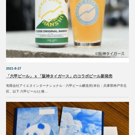
2021-8-27
「六甲ビール」 x 「阪神タイガース」のコラボビール新発売
有限会社アイエヌインターナショナル・六甲ビール醸造所(本社：兵庫県神戸市北
区、以下 六甲ビール)と株…