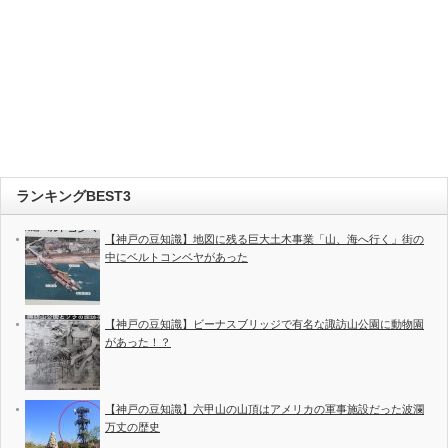
ランキングBEST3
【神戸の豆知識】地図に残る巨大土木事業「山、海へ行く」街の
中にベルトコンベヤがあった
【神戸の豆知識】ビーナスブリッジで有名な諏訪山公園に動物園
があった！？
【神戸の豆知識】六甲山の山頂はアメリカの軍事施設だった波瀾
万丈の歴史