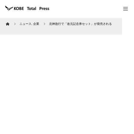
Home
ニュース
,
企業
北神急行で「改元記念券セット」が発売される