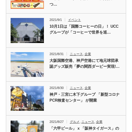
つ…
2021/9/1
イベント
10月1日は「国際コーヒーの日」！ UCC
グループが「コーヒーで世界を巡…
2021/8/31
ニュース
,
企業
大阪国際空港、神戸空港にて地元球団承
認グッズ販売「夢の関西ダービー実現!…
2021/8/30
ニュース
,
企業
神戸・三宮に木下グループ 「新型コロナ
PCR検査センター」 が開業
2021/8/27
グルメ
,
ニュース
,
企業
「六甲ビール」 x 「阪神タイガース」の