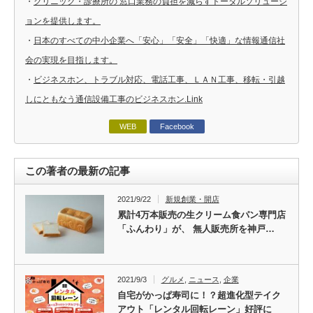
・
クリニック・診療所の 窓口業務の負担を減らすトータルソリューシ
ョンを提供します。
・
日本のすべての中小企業へ「安心」「安全」「快適」な情報通信社
会の実現を目指します。
・
ビジネスホン、トラブル対応、電話工事、ＬＡＮ工事、移転・引越
しにともなう通信設備工事のビジネスホン.Link
WEB
Facebook
この著者の最新の記事
2021/9/22
新規創業・開店
累計4万本販売の生クリーム食パン専門店
「ふんわり」が、 無人販売所を神戸…
2021/9/3
グルメ
,
ニュース
,
企業
自宅がかっぱ寿司に！？超進化型テイク
アウト「レンタル回転レーン」好評に