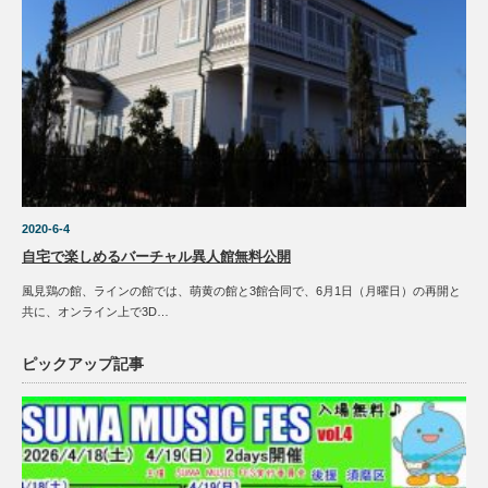
2020-6-4
自宅で楽しめるバーチャル異人館無料公開
風見鶏の館、ラインの館では、萌黄の館と3館合同で、6月1日（月曜日）の再開と
共に、オンライン上で3D…
ピックアップ記事