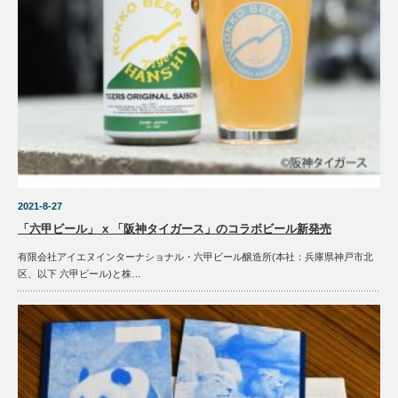
2021-8-27
「六甲ビール」 x 「阪神タイガース」のコラボビール新発売
有限会社アイエヌインターナショナル・六甲ビール醸造所(本社：兵庫県神戸市北
区、以下 六甲ビール)と株…