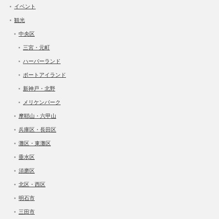
イベント
観光
中央区
三宮・元町
ハーバーランド
ポートアイランド
新神戸・北野
メリケンパーク
摩耶山・六甲山
兵庫区・長田区
灘区・東灘区
垂水区
須磨区
北区・西区
明石市
三田市