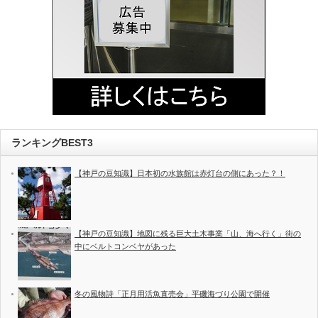
ランキングBEST3
【神戸の豆知識】日本初の水族館は赤灯台の側にあった？！
【神戸の豆知識】地図に残る巨大土木事業「山、海へ行く」街の
中にベルトコンベヤがあった
冬の風物詩「正月用活魚直売会」平磯海づり公園で開催