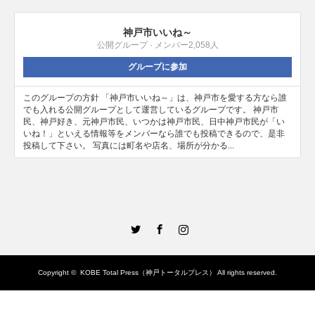
神戸市いいね～
公開グループ · メンバー2,058人
グループに参加
このグループの方針 「神戸市いいね～」は、神戸市を愛する方なら誰
でも入れる公開グループとして運営しているグループです。 神戸市
民、神戸好き、元神戸市民、いつかは神戸市民、日中神戸市民が「い
いね！」といえる情報等をメンバーなら誰でも投稿できるので、是非
投稿して下さい。 写真には町名や店名、場所が分かる...
Twitter
Facebook
Instagram
Copyright ©
KOBE Total Press（神戸トータルプレス）
All rights reserved.