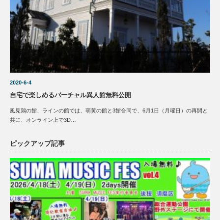
2020-6-4
自宅で楽しめるバーチャル異人館無料公開
風見鶏の館、ラインの館では、萌黄の館と3館合同で、6月1日（月曜日）の再開と
共に、オンライン上で3D…
ピックアップ記事