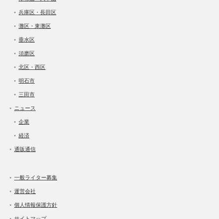
兵庫区・長田区
灘区・東灘区
垂水区
須磨区
北区・西区
明石市
三田市
ニュース
企業
経済
通販通信
一般ライター募集
運営会社
個人情報保護方針
サイトマップ