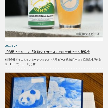
2021-8-27
「六甲ビール」 x 「阪神タイガース」のコラボビール新発売
有限会社アイエヌインターナショナル・六甲ビール醸造所(本社：兵庫県神戸市北
区、以下 六甲ビール)と株…