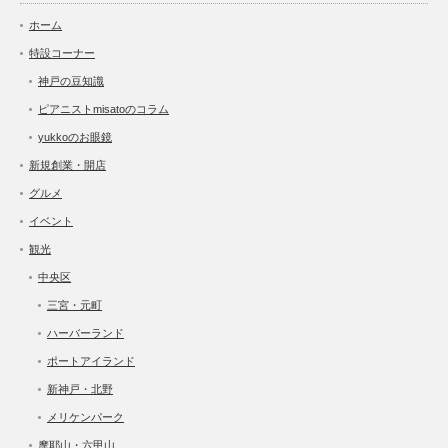
ホーム
特設コーナー
神戸の豆知識
ピアニストmisatoのコラム
yukkoのお眼鏡
新規創業・開店
グルメ
イベント
観光
中央区
三宮・元町
ハーバーランド
ポートアイランド
新神戸・北野
メリケンパーク
摩耶山・六甲山