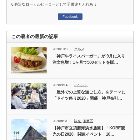
6.身近なローカルヒーローとして子供達とふれあう
Facebook
この著者の最新の記事
2020/10/3
グルメ
「神戸牛ライスバーガー」が 9月に入り
注文急増！1ヶ月で500セットを販…
2020/9/14
イベント
「屋外での上質な過ごし方」をテーマに
「ドイツ祭り2020」開催 神戸布引…
2020/8/31
観光
,
須磨区
【神戸市立須磨海浜水族園】「KOBE観
光の日2020」関連イベント 10…