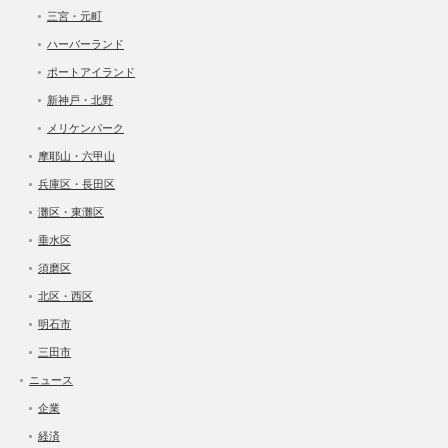
三宮・元町
ハーバーランド
ポートアイランド
新神戸・北野
メリケンパーク
摩耶山・六甲山
兵庫区・長田区
灘区・東灘区
垂水区
須磨区
北区・西区
明石市
三田市
ニュース
企業
経済