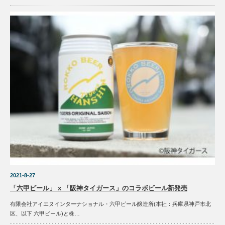
2021-8-27
「六甲ビール」 x 「阪神タイガース」のコラボビール新発売
有限会社アイエヌインターナショナル・六甲ビール醸造所(本社：兵庫県神戸市北
区、以下 六甲ビール)と株…