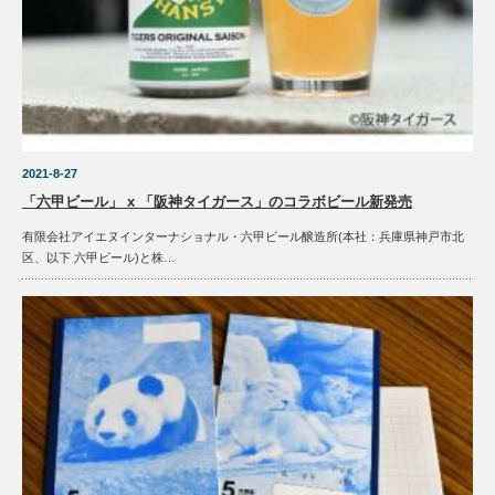
2021-8-27
「六甲ビール」 x 「阪神タイガース」のコラボビール新発売
有限会社アイエヌインターナショナル・六甲ビール醸造所(本社：兵庫県神戸市北
区、以下 六甲ビール)と株…