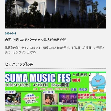
2020-6-4
自宅で楽しめるバーチャル異人館無料公開
風見鶏の館、ラインの館では、萌黄の館と3館合同で、6月1日（月曜日）の再開と
共に、オンライン上で3D…
ピックアップ記事