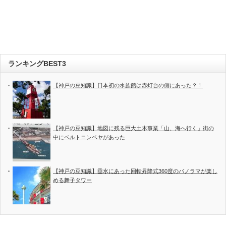
ランキングBEST3
【神戸の豆知識】日本初の水族館は赤灯台の側にあった？！
【神戸の豆知識】地図に残る巨大土木事業「山、海へ行く」街の
中にベルトコンベヤがあった
【神戸の豆知識】垂水にあった回転昇降式360度のパノラマが楽し
める舞子タワー