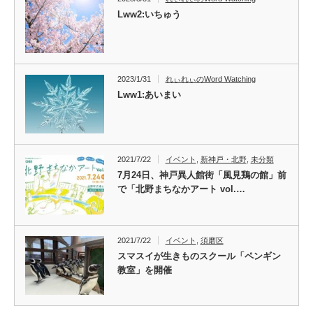
Lww2:いちゅう
2023/1/31
れぃれぃのWord Watching
Lww1:あいまい
2021/7/22
イベント
,
新神戸・北野
,
未分類
7月24日、神戸異人館街「風見鶏の館」前
で「北野まちなかアート vol.…
2021/7/22
イベント
,
須磨区
スマスイが生きものスクール「ペンギン
教室」を開催