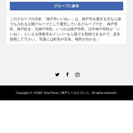
グループに参加
このグループの方針 「神戸市いいね～」は、神戸市を愛する方なら誰
でも入れる公開グループとして運営しているグループです。 神戸市
民、神戸好き、元神戸市民、いつかは神戸市民、日中神戸市民が「い
いね！」といえる情報等をメンバーなら誰でも投稿できるので、是非
投稿して下さい。 写真には町名や店名、場所が分かる...
Twitter
Facebook
Instagram
Copyright ©
KOBE Total Press（神戸トータルプレス）
All rights reserved.