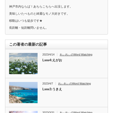
神戸市内ならば！あちらこちらへ出没します。
美味しいたべものと綺麗なモノ大好きです。
移動はいつも徒歩です★
長距離・短距離問いません。
この著者の最新の記事
2023/4/14
れぃれぃのWord Watching
Lww4:えがお
2023/4/7
れぃれぃのWord Watching
Lww3:うきえ
2023/3/31
れぃれぃのWord Watching