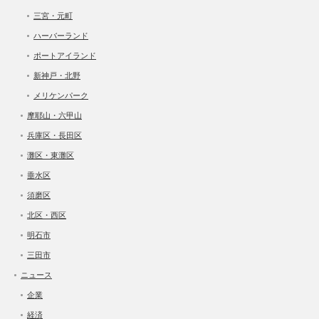
三宮・元町
ハーバーランド
ポートアイランド
新神戸・北野
メリケンパーク
摩耶山・六甲山
兵庫区・長田区
灘区・東灘区
垂水区
須磨区
北区・西区
明石市
三田市
ニュース
企業
経済