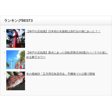
ランキングBEST3
【神戸の豆知識】日本初の水族館は赤灯台の側にあった？！
【神戸の豆知識】垂水にあった回転昇降式360度のパノラマが楽し
める舞子タワー
冬の風物詩「正月用活魚直売会」平磯海づり公園で開催