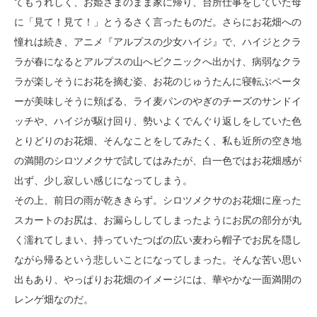
てもうれしく、お姫さまのまま家に帰り、台所仕事をしていた母
に「見て！見て！」とうるさく言ったものだ。さらにお花畑への
憧れは続き、アニメ『アルプスの少女ハイジ』で、ハイジとクラ
ラが春になるとアルプスの山へピクニックへ出かけ、病弱なクラ
ラが楽しそうにお花を摘む姿、お花のじゅうたんに寝転ぶペータ
ーが美味しそうに頬ばる、ライ麦パンのやぎのチーズのサンドイ
ッチや、ハイジが駆け回り、勢いよくでんぐり返しをしていた色
とりどりのお花畑、そんなことをしてみたく、私も近所の空き地
の満開のシロツメクサで試してはみたが、白一色ではお花畑感が
出ず、少し寂しい感じになってしまう。
その上、前日の雨が乾ききらず。シロツメクサのお花畑に座った
スカートのお尻は、お漏らししてしまったようにお尻の部分が丸
く濡れてしまい、持っていたつばの広い麦わら帽子でお尻を隠し
ながら帰るという悲しいことになってしまった。そんな苦い思い
出もあり、やっぱりお花畑のイメージには、華やかな一面満開の
レンゲ畑なのだ。