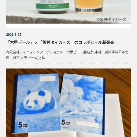
2021-8-27
「六甲ビール」 x 「阪神タイガース」のコラボビール新発売
有限会社アイエヌインターナショナル・六甲ビール醸造所(本社：兵庫県神戸市北
区、以下 六甲ビール)と株…