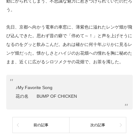
動にかられてしまう、不思議な魅力に惹きつけられていたのだろ
う。
先日、京都へ向かう電車の車窓に、薄紫色に溢れたレンゲ畑が飛
び込んできた。思わず昔の癖で「停めて～！」と声を上げそうに
なるのをグッと飲みこんだ。あれは確かに何十年ぶりかに見るレ
ンゲ畑だった。懐かしさとハイジのお花畑への憧れを胸に秘めた
まま、近くに広がるシロツメクサの花畑で、お茶を濁した。
♪My Favorite Song
花の名 BUMP OF CHICKEN
前の記事
次の記事