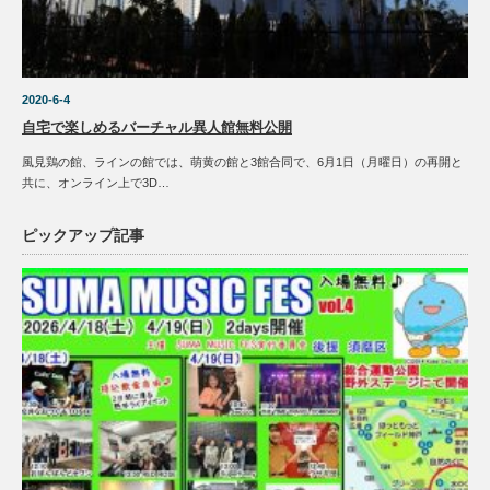
2020-6-4
自宅で楽しめるバーチャル異人館無料公開
風見鶏の館、ラインの館では、萌黄の館と3館合同で、6月1日（月曜日）の再開と
共に、オンライン上で3D…
ピックアップ記事