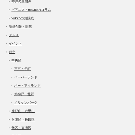
神戸の豆知識
ピアニストmisatoのコラム
yukkoのお眼鏡
新規創業・開店
グルメ
イベント
観光
中央区
三宮・元町
ハーバーランド
ポートアイランド
新神戸・北野
メリケンパーク
摩耶山・六甲山
兵庫区・長田区
灘区・東灘区