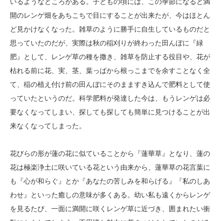
いるようなところがある。子どもの頃には、この季節になると満
開のレンゲ畑をあちこちで目にすることが出来たが、今はほとん
ど見かけなくなった。雑草のように勝手に自生しているものだと
思っていたのだが、実際は秋の稲刈りが終わった田んぼに『緑
肥』として、レンゲ草の種を撒き、雑草を防止する役目や、花が
枯れる前に花、実、茎、葉っぱから根っこまでを余すことなく全
て、稲の植え付け前の田んぼにそのまますき込んで肥料として使
っていたというのだ。科学肥料が発達した今は、もうレンゲは必
要なくなってしまい、探しても探しても簡単に見つけることが出
来なくなってしまった。
花びらの形が蓮の花に似ていることから『蓮華草』となり、蓮の
花は極楽浄土に咲いている花という由来から、蓮華草の花言葉に
も『心が和らぐ』とか『あなたの苦しみを和らげる』『私のしあ
わせ』といった癒しの意味が多くある。幼い私も遠くからレンゲ
を見るたび、一面に満開に咲くレンゲ草に近づき、囲まれたい衝