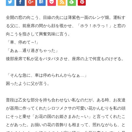
全開の窓の向こう、目線の先には薄紫色一面のレンゲ畑。運転す
る父に、前座席の間から顔を覗かせ、「ホラ！ホラっ！」と窓の
向こうを指さして興奮気味に言う。
「車、停めて～!」
「あぁ…通り過ぎちゃった」
後部座席で私が足をバタバタさせ、座席の上で何度ものけぞる。
「そんな急に、車は停められんからなぁ…」
困ったように父が言う。
普段は乙女な部分を持ち合わせない私なのだが。ある時、お友達
が器用に作ってくれたシロツメクサの可愛い花かんむりを私の頭
にそっと乗せ「お花の国のお姫さまみた～い」と言ってくれたこ
とがあった。お揃いの花の首飾りも相まって、照れながらも、と