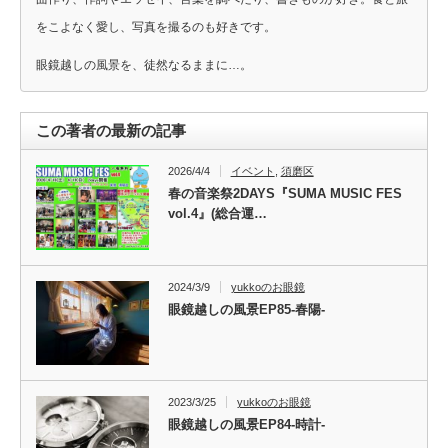
をこよなく愛し、写真を撮るのも好きです。
眼鏡越しの風景を、徒然なるままに…。
この著者の最新の記事
2026/4/4
イベント
,
須磨区
春の音楽祭2DAYS『SUMA MUSIC FES
vol.4』(総合運…
2024/3/9
yukkoのお眼鏡
眼鏡越しの風景EP85-春陽-
2023/3/25
yukkoのお眼鏡
眼鏡越しの風景EP84-時計-