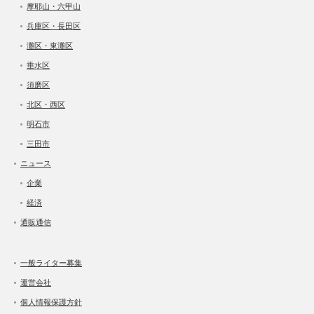
摩耶山・六甲山
兵庫区・長田区
灘区・東灘区
垂水区
須磨区
北区・西区
明石市
三田市
ニュース
企業
経済
通販通信
一般ライター募集
運営会社
個人情報保護方針