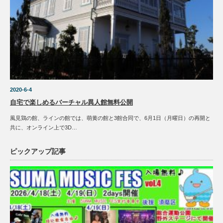
2020-6-4
自宅で楽しめるバーチャル異人館無料公開
風見鶏の館、ラインの館では、萌黄の館と3館合同で、6月1日（月曜日）の再開と
共に、オンライン上で3D…
ピックアップ記事