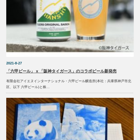
2021-8-27
「六甲ビール」 x 「阪神タイガース」のコラボビール新発売
有限会社アイエヌインターナショナル・六甲ビール醸造所(本社：兵庫県神戸市北
区、以下 六甲ビール)と株…