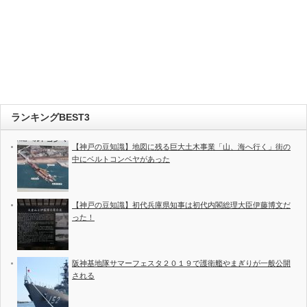
ランキングBEST3
【神戸の豆知識】地図に残る巨大土木事業「山、海へ行く」街の
中にベルトコンベヤがあった
【神戸の豆知識】初代兵庫県知事は初代内閣総理大臣伊藤博文だ
った！
阪神基地隊サマーフェスタ２０１９で護衛艦やまぎりが一般公開
される