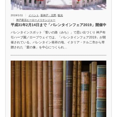
2019/1/11
イベント
,
新神戸・北野
,
観光
神戸産活ヒーローメリケンジャー
平成31年2月14日まで「バレンタインフェア2019」開催中
バレンタインスポット「誓いの路（みち）」で思い出づくり 神戸布
引ハーブ園／ロープウェイでは、「バレンタインフェア2019」が開
催されている。バレンタイン発祥の地、イタリア・テル二市から寄
贈された「愛の像」を中心につくられ…