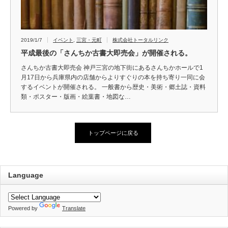
2019/1/7
イベント
,
三宮・元町
株式会社トータルリンク
平成最後の「さんちか古書大即売会」が開催される。
さんちか古書大即売会 神戸三宮の地下街にあるさんちかホールで1
月17日から兵庫県内の店舗からよりすぐりの本を持ち寄り一同に会
するイベントが開催される。 一般書から歴史・美術・郷土誌・資料
類・ポスター・版画・絵葉書・地図な…
トップページに戻る
Language
Powered by
Translate