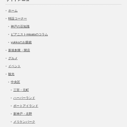
ホーム
特設コーナー
神戸の豆知識
ピアニストmisatoのコラム
yukkoのお眼鏡
新規創業・開店
グルメ
イベント
観光
中央区
三宮・元町
ハーバーランド
ポートアイランド
新神戸・北野
メリケンパーク