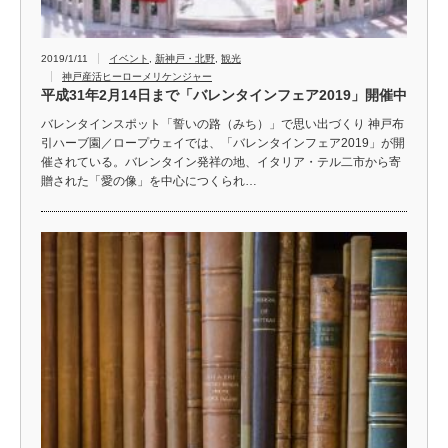
2019/1/11
イベント
,
新神戸・北野
,
観光
神戸産活ヒーローメリケンジャー
平成31年2月14日まで「バレンタインフェア2019」開催中
バレンタインスポット「誓いの路（みち）」で思い出づくり 神戸布
引ハーブ園／ロープウェイでは、「バレンタインフェア2019」が開
催されている。バレンタイン発祥の地、イタリア・テル二市から寄
贈された「愛の像」を中心につくられ…