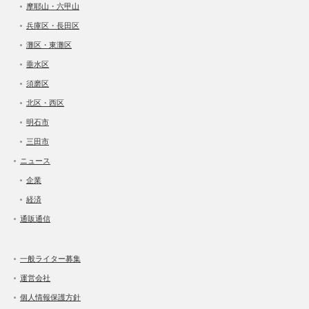
摩耶山・六甲山
兵庫区・長田区
灘区・東灘区
垂水区
須磨区
北区・西区
明石市
三田市
ニュース
企業
経済
通販通信
一般ライター募集
運営会社
個人情報保護方針