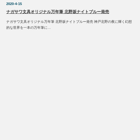
2020-4-15
ナガサワ文具オリジナル万年筆 北野坂ナイトブルー発売
ナガサワ文具オリジナル万年筆 北野坂ナイトブルー発売 神戸北野の夜に輝く幻想
的な世界を一本の万年筆に…