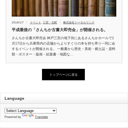
2019/1/7
イベント
,
三宮・元町
株式会社トータルリンク
平成最後の「さんちか古書大即売会」が開催される。
さんちか古書大即売会 神戸三宮の地下街にあるさんちかホールで1
月17日から兵庫県内の店舗からよりすぐりの本を持ち寄り一同に会
するイベントが開催される。 一般書から歴史・美術・郷土誌・資料
類・ポスター・版画・絵葉書・地図な…
トップページに戻る
Language
Powered by
Translate