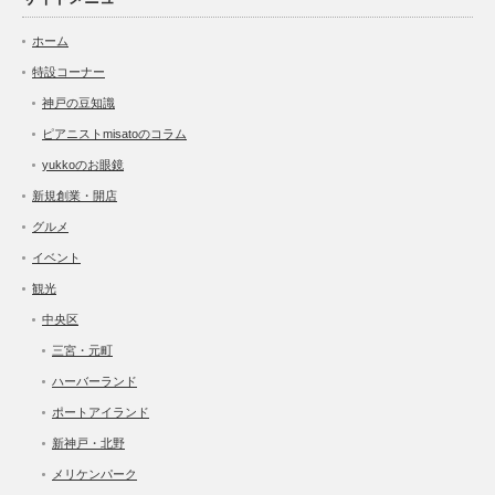
ホーム
特設コーナー
神戸の豆知識
ピアニストmisatoのコラム
yukkoのお眼鏡
新規創業・開店
グルメ
イベント
観光
中央区
三宮・元町
ハーバーランド
ポートアイランド
新神戸・北野
メリケンパーク