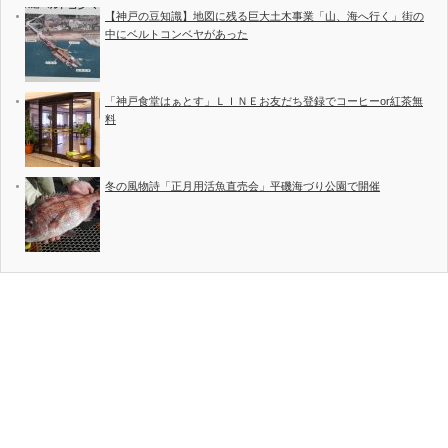
【神戸の豆知識】地図に残る巨大土木事業「山、海へ行く」街の
中にベルトコンベヤがあった
「神戸食堂はぁとす」ＬＩＮＥお友だち登録でコーヒーor紅茶無
料
冬の風物詩「正月用活魚直売会」平磯海づり公園で開催