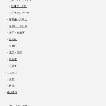
新神戸・北野
メリケンパーク
摩耶山・六甲山
兵庫区・長田区
灘区・東灘区
垂水区
須磨区
北区・西区
明石市
三田市
ニュース
企業
経済
通販通信