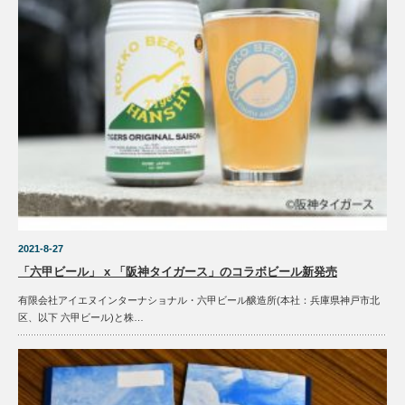
2021-8-27
「六甲ビール」 x 「阪神タイガース」のコラボビール新発売
有限会社アイエヌインターナショナル・六甲ビール醸造所(本社：兵庫県神戸市北
区、以下 六甲ビール)と株…