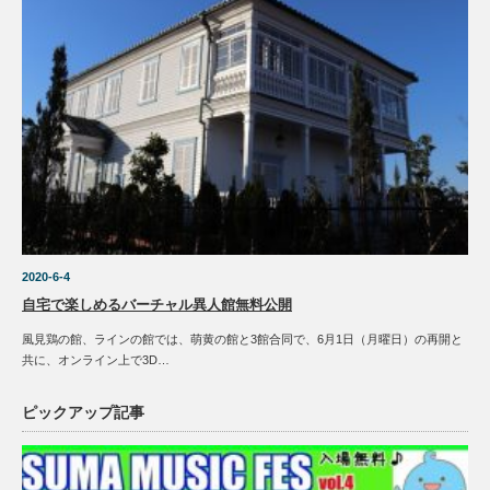
2020-6-4
自宅で楽しめるバーチャル異人館無料公開
風見鶏の館、ラインの館では、萌黄の館と3館合同で、6月1日（月曜日）の再開と
共に、オンライン上で3D…
ピックアップ記事