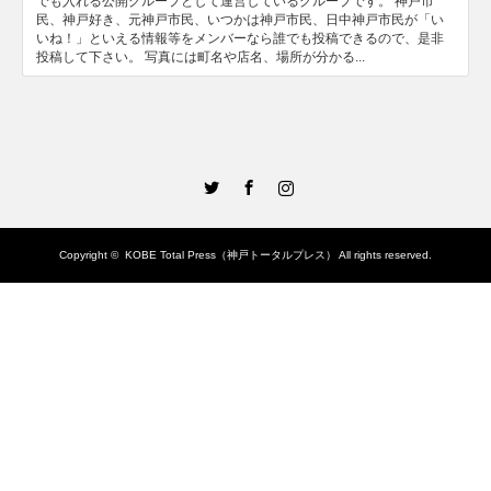
でも入れる公開グループとして運営しているグループです。 神戸市
民、神戸好き、元神戸市民、いつかは神戸市民、日中神戸市民が「い
いね！」といえる情報等をメンバーなら誰でも投稿できるので、是非
投稿して下さい。 写真には町名や店名、場所が分かる...
Twitter
Facebook
Instagram
Copyright ©
KOBE Total Press（神戸トータルプレス）
All rights reserved.