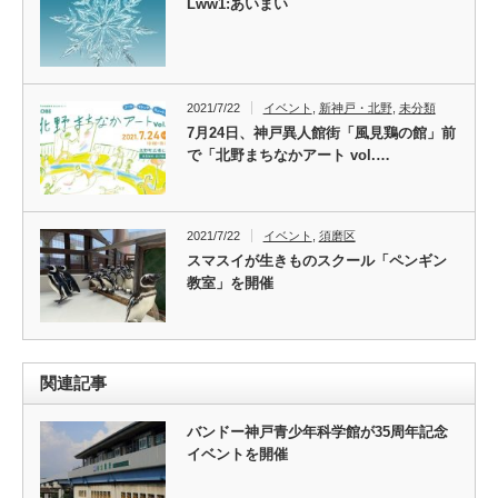
Lww1:あいまい
2021/7/22
イベント
,
新神戸・北野
,
未分類
7月24日、神戸異人館街「風見鶏の館」前
で「北野まちなかアート vol.…
2021/7/22
イベント
,
須磨区
スマスイが生きものスクール「ペンギン
教室」を開催
関連記事
バンドー神戸青少年科学館が35周年記念
イベントを開催