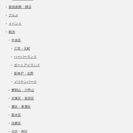
新規創業・開店
グルメ
イベント
観光
中央区
三宮・元町
ハーバーランド
ポートアイランド
新神戸・北野
メリケンパーク
摩耶山・六甲山
兵庫区・長田区
灘区・東灘区
垂水区
須磨区
北区・西区