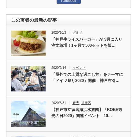
Facebook
この著者の最新の記事
2020/10/3
グルメ
「神戸牛ライスバーガー」が 9月に入り
注文急増！1ヶ月で500セットを販…
2020/9/14
イベント
「屋外での上質な過ごし方」をテーマに
「ドイツ祭り2020」開催 神戸布引…
2020/8/31
観光
,
須磨区
【神戸市立須磨海浜水族園】「KOBE観
光の日2020」関連イベント 10…