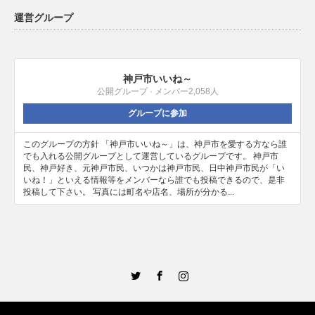
運営グループ
神戸市いいね～
公開グループ · メンバー2,058人
グループに参加
このグループの方針 「神戸市いいね～」は、神戸市を愛する方なら誰
でも入れる公開グループとして運営しているグループです。 神戸市
民、神戸好き、元神戸市民、いつかは神戸市民、日中神戸市民が「い
いね！」といえる情報等をメンバーなら誰でも投稿できるので、是非
投稿して下さい。 写真には町名や店名、場所が分かる...
Twitter
Facebook
Instagram