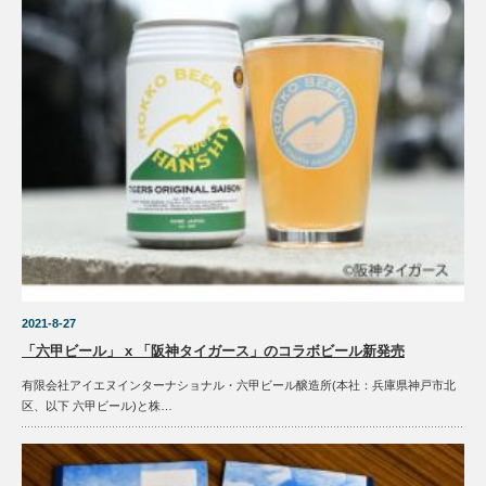
2021-8-27
「六甲ビール」 x 「阪神タイガース」のコラボビール新発売
有限会社アイエヌインターナショナル・六甲ビール醸造所(本社：兵庫県神戸市北
区、以下 六甲ビール)と株…