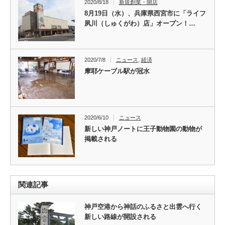
2020/8/18
新規創業・開店
8月19日（水）、兵庫県西宮市に「ライフ
夙川（しゅくがわ）店」オープン！…
2020/7/8
ニュース
,
経済
摩耶ケーブル駅が冠水
2020/6/10
ニュース
新しい神戸ノートに王子動物園の動物が
掲載される
関連記事
神戸空港から神話のふるさと出雲へ行く
新しい路線が開設される