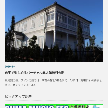
2020-6-4
自宅で楽しめるバーチャル異人館無料公開
風見鶏の館、ラインの館では、萌黄の館と3館合同で、6月1日（月曜日）の再開と
共に、オンライン上で3D…
ピックアップ記事