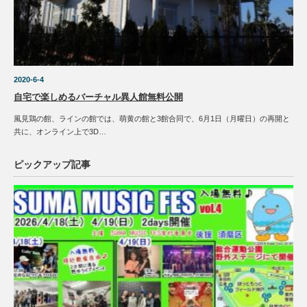
2020-6-4
自宅で楽しめるバーチャル異人館無料公開
風見鶏の館、ラインの館では、萌黄の館と3館合同で、6月1日（月曜日）の再開と
共に、オンライン上で3D…
ピックアップ記事