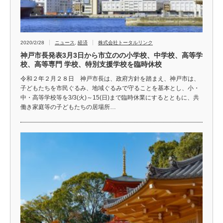
2020/2/28
ニュース
,
経済
株式会社トータルリンク
神戸市長発表3月3日から市立のの小学校、中学校、高等学
校、高等専門 学校、特別支援学校を臨時休校
令和２年２月２８日 神戸市長は、政府方針を踏まえ、神戸市は、
子どもたちを市民ぐるみ、地域ぐるみで守ることを基本とし、小・
中・高等学校等を3/3(火)～15(日)まで臨時休業にするとともに、共
働き家庭等の子どもたちの居場所…