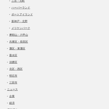
三宮・元町
ハーバーランド
ポートアイランド
新神戸・北野
メリケンパーク
摩耶山・六甲山
兵庫区・長田区
灘区・東灘区
垂水区
須磨区
北区・西区
明石市
三田市
ニュース
企業
経済