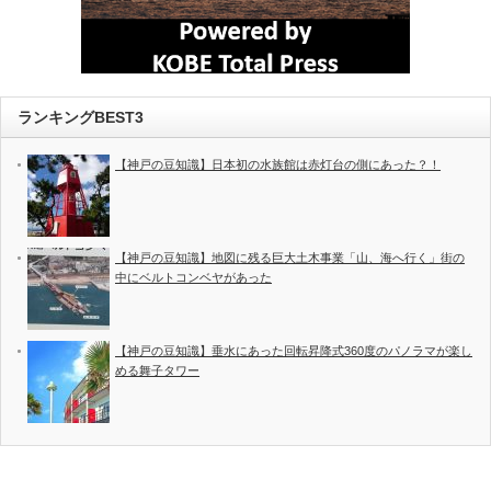
ランキングBEST3
【神戸の豆知識】日本初の水族館は赤灯台の側にあった？！
【神戸の豆知識】地図に残る巨大土木事業「山、海へ行く」街の
中にベルトコンベヤがあった
【神戸の豆知識】垂水にあった回転昇降式360度のパノラマが楽し
める舞子タワー