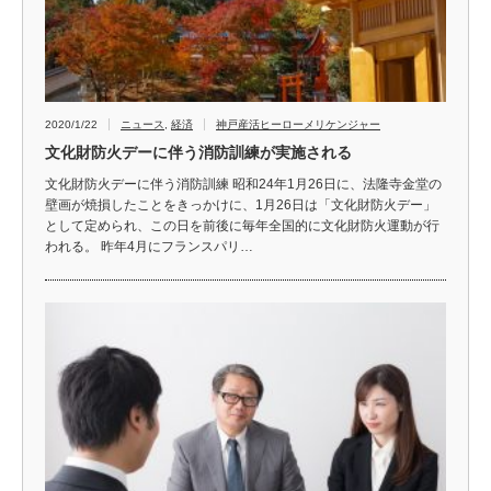
2020/1/22
ニュース
,
経済
神戸産活ヒーローメリケンジャー
文化財防火デーに伴う消防訓練が実施される
文化財防火デーに伴う消防訓練 昭和24年1月26日に、法隆寺金堂の
壁画が焼損したことをきっかけに、1月26日は「文化財防火デー」
として定められ、この日を前後に毎年全国的に文化財防火運動が行
われる。 昨年4月にフランスパリ…