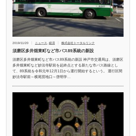
2019/11/20
ニュース
,
経済
株式会社トータルリンク
須磨区多井畑東町など市バス89系統の新設
須磨区多井畑東町など市バス89系統の新設 神戸市交通局は、須磨区
多井畑東町など妙法寺駅前を起終点とする新たな市バス路線とし
て、89系統を令和元年12月1日から運行開始するという。 運行区間
妙法寺駅前～横尾団地口～啓明学…