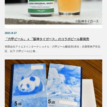
2021-8-27
「六甲ビール」 x 「阪神タイガース」のコラボビール新発売
有限会社アイエヌインターナショナル・六甲ビール醸造所(本社：兵庫県神戸市北
区、以下 六甲ビール)と株…