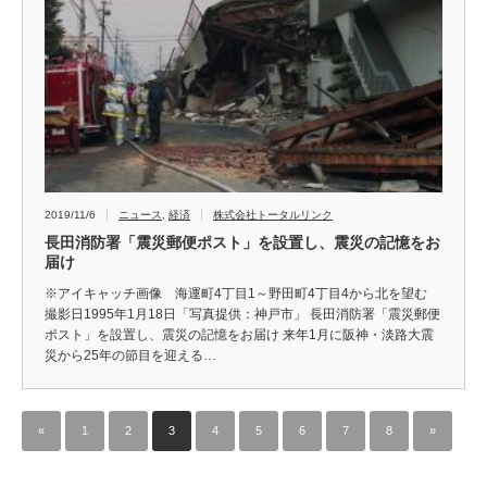
2019/11/6
ニュース
,
経済
株式会社トータルリンク
長田消防署「震災郵便ポスト」を設置し、震災の記憶をお
届け
※アイキャッチ画像 海運町4丁目1～野田町4丁目4から北を望む
撮影日1995年1月18日「写真提供：神戸市」 長田消防署「震災郵便
ポスト」を設置し、震災の記憶をお届け 来年1月に阪神・淡路大震
災から25年の節目を迎える…
«
1
2
3
4
5
6
7
8
»