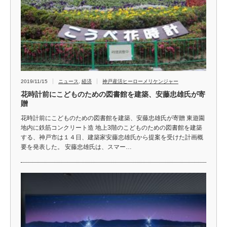
2019/11/15
ニュース
,
経済
神戸産活ヒーローメリケンジャー
花時計前にこどものための図書館を建築、安藤忠雄氏が寄
贈
花時計前にこどものための図書館を建築、安藤忠雄氏が寄贈 東遊園
地内に鉄筋コンクリート造 地上3階のこどものための図書館を建築
する、神戸市は１４日、建築家安藤忠雄氏から提案を受けた計画概
要を発表した。 安藤忠雄氏は、スマー…