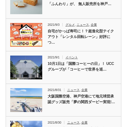
「ふんわり」が、 無人販売所を神戸…
2021/9/3
グルメ
,
ニュース
,
企業
自宅がかっぱ寿司に！？超進化型テイク
アウト「レンタル回転レーン」好評に
つ…
2021/9/1
イベント
10月1日は「国際コーヒーの日」！ UCC
グループが「コーヒーで世界を巡…
2021/8/31
ニュース
,
企業
大阪国際空港、神戸空港にて地元球団承
認グッズ販売「夢の関西ダービー実現!…
2021/8/30
ニュース
,
企業