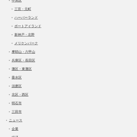
中央区
三宮・元町
ハーバーランド
ポートアイランド
新神戸・北野
メリケンパーク
摩耶山・六甲山
兵庫区・長田区
灘区・東灘区
垂水区
須磨区
北区・西区
明石市
三田市
ニュース
企業