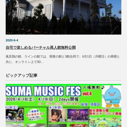
2020-6-4
自宅で楽しめるバーチャル異人館無料公開
風見鶏の館、ラインの館では、萌黄の館と3館合同で、6月1日（月曜日）の再開と
共に、オンライン上で3D…
ピックアップ記事