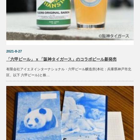
2021-8-27
「六甲ビール」 x 「阪神タイガース」のコラボビール新発売
有限会社アイエヌインターナショナル・六甲ビール醸造所(本社：兵庫県神戸市北
区、以下 六甲ビール)と株…