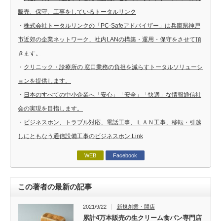
販売、保守、工事をしているトータルリンク
・
株式会社トータルリンクの「PC-Safeアドバイザー」は兵庫県神戸
市近郊の企業ネットワーク、社内LANの構築・運用・保守をさせて頂
きます。
・
クリニック・診療所の 窓口業務の負担を減らすトータルソリューシ
ョンを提供します。
・
日本のすべての中小企業へ「安心」「安全」「快適」な情報通信社
会の実現を目指します。
・
ビジネスホン、トラブル対応、電話工事、ＬＡＮ工事、移転・引越
しにともなう通信設備工事のビジネスホン.Link
WEB
Facebook
この著者の最新の記事
2021/9/22
新規創業・開店
累計4万本販売の生クリーム食パン専門店