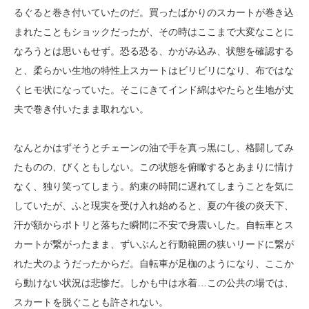
るぐると巻き付いていたのだ。買ったばかりのスカートが巻き込
まれたこともショックだったが、その時はここまで大変なことに
なろうとは思いもせず。恐る恐る、かがみ込み、状態を確認する
と、柔らかい生地の特性上スカートはビリビリになり、布ではな
くヒモ状になっていた。そこにきてインド綿はやたらと生地が丈
夫で巻き付いたまま取れない。
なんとかはずそうとチェーンの油で手を真っ黒にし、格闘してみ
たものの、びくともしない。この状態を俯瞰するとあまりに情け
なく、独り笑ってしまう。約束の時間に遅れてしまうことを気に
していたが、ふと現実を受け入れ始めると、夏の午後の炎天下、
汗が額からポトリと落ちた瞬間に不安で身震いした。自転車とス
カートが繋がったまま、ずいぶんと行動範囲の狭いリードに繋が
れた犬のようだったからだ。自転車が足枷のようになり、ここか
ら動けない状況は悲惨だ。しかも中は水着…この公共の場では、
スカートを脱ぐことも許されない。