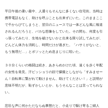
平日午後の暑い最中、人通りもそんなに多くない住宅街。当時は
携帯電話もなく、助けを呼ぶことも出来ずにいた。このままここ
で干からびてしまうと、翌日のニュースでは一体どんな風に報道
されるんだろうと、バカな想像をしていた。その間も、何度も引
っ張ってみたり、生地を破けないかと出来る限り試してみたが、
どんどん体力を消耗し、時間だけが過ぎた。「ハサミがないと、
もう無理だ…」とボソッとため息まじりに呟いた。
３０分くらいの格闘は続き、あきらめかけた頃、遠くを歩く年配
の女性を発見。汗ビッショリの顔で朦朧としながら「すみませー
ん！自転車に繋がれて動けません、助けてください！」と説明が
意味不明だが、恥ずかしいとか、もうそんなことは言ってられな
い。
悲壮な声に何かただならぬ事態だと、小走りで駆け寄るご婦人