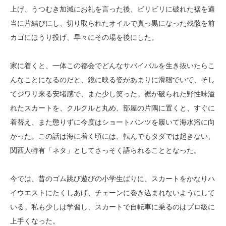
上げ、うつむき加減にお礼を言った後、ビリビリに破れた裾を適
当に片結びにし、切り取られたオイルで真っ黒になった残骸を前
カゴにほうり投げ、早々にその場を後にした。
家に着くと、一体この都会でどんなサバイバルを生き抜いたらこ
んなことになるのだと、鏡に映る姿があまりに滑稽でいて、そし
てジワリ来る安堵感で、また少し笑った。裾が破られた野性味溢
れたスカートを、クルクルと丸め、部屋の片隅に置くと、すぐに
着替え、また懲りずに今度はショートパンツを履いて海水浴に向
かった。この話は海に着く頃には、転んでもタダでは起きない、
関西人特有「ネタ」としてさっそく語られることとなった。
今では、昔のゴム跳び遊びの小学生ばりに、スカートをかなりハ
イウエストにたくしあげ、チェーンに巻き込まれないようにして
いる。私も少しは学習し、スカートで自転車に乗るのはプロ級に
上手くなった。