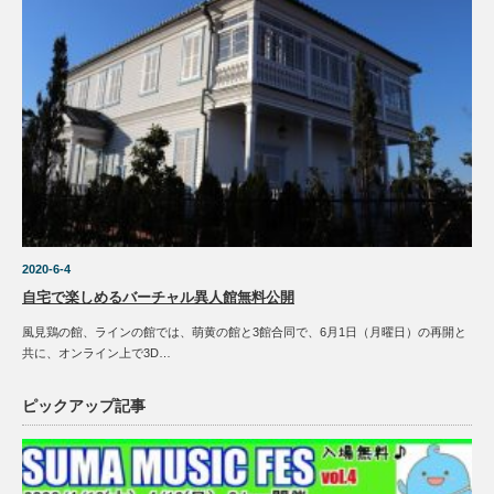
2020-6-4
自宅で楽しめるバーチャル異人館無料公開
風見鶏の館、ラインの館では、萌黄の館と3館合同で、6月1日（月曜日）の再開と
共に、オンライン上で3D…
ピックアップ記事