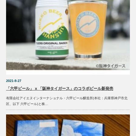
2021-8-27
「六甲ビール」 x 「阪神タイガース」のコラボビール新発売
有限会社アイエヌインターナショナル・六甲ビール醸造所(本社：兵庫県神戸市北
区、以下 六甲ビール)と株…