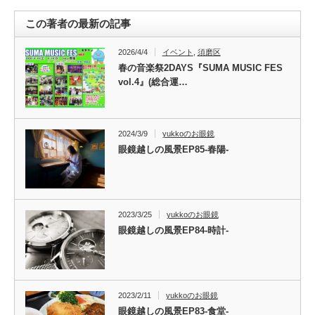
この著者の最新の記事
2026/4/4
イベント
,
須磨区
春の音楽祭2DAYS『SUMA MUSIC FES
vol.4』(総合運…
2024/3/9
yukkoのお眼鏡
眼鏡越しの風景EP85-春陽-
2023/3/25
yukkoのお眼鏡
眼鏡越しの風景EP84-時計-
2023/2/11
yukkoのお眼鏡
眼鏡越しの風景EP83-食堂-