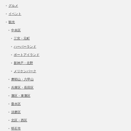
グルメ
イベント
観光
中央区
三宮・元町
ハーバーランド
ポートアイランド
新神戸・北野
メリケンパーク
摩耶山・六甲山
兵庫区・長田区
灘区・東灘区
垂水区
須磨区
北区・西区
明石市