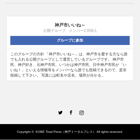
神戸市いいね～
公開グループ · メンバー2,058人
グループに参加
このグループの方針 「神戸市いいね～」は、神戸市を愛する方なら誰
でも入れる公開グループとして運営しているグループです。 神戸市
民、神戸好き、元神戸市民、いつかは神戸市民、日中神戸市民が「い
いね！」といえる情報等をメンバーなら誰でも投稿できるので、是非
投稿して下さい。 写真には町名や店名、場所が分かる...
Twitter
Facebook
Instagram
Copyright ©
KOBE Total Press（神戸トータルプレス）
All rights reserved.