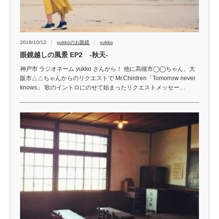
2019/10/12
yukkoのお眼鏡
yukko
眼鏡越しの風景 EP2 ‐秋天‐
神戸市 ラジオネーム yukko さんから！ 他に高槻市◯◯ちゃん、大
阪市△△ちゃんからのリクエストで Mr.Chirdren「Tomorrow never
knows」 歌のイントロにのせて始まったリクエストメッセー…