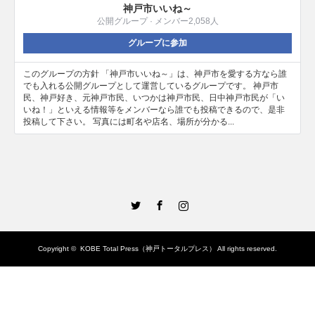
神戸市いいね～
公開グループ · メンバー2,058人
グループに参加
このグループの方針 「神戸市いいね～」は、神戸市を愛する方なら誰
でも入れる公開グループとして運営しているグループです。 神戸市
民、神戸好き、元神戸市民、いつかは神戸市民、日中神戸市民が「い
いね！」といえる情報等をメンバーなら誰でも投稿できるので、是非
投稿して下さい。 写真には町名や店名、場所が分かる...
Twitter
Facebook
Instagram
Copyright ©
KOBE Total Press（神戸トータルプレス）
All rights reserved.