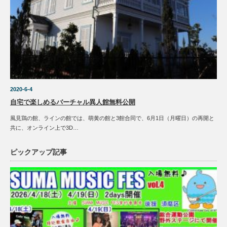
2020-6-4
自宅で楽しめるバーチャル異人館無料公開
風見鶏の館、ラインの館では、萌黄の館と3館合同で、6月1日（月曜日）の再開と
共に、オンライン上で3D…
ピックアップ記事