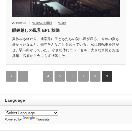
2019/9/28
yukkoのお眼鏡
yukko
眼鏡越しの風景 EP1‐秋隣‐
夏休みも終わり、通学路に子どもたちの笑い声が戻る。 今年の夏も
暑かったなぁと、毎年そんなことを言っている。 私は自転車を急が
せ、駅へ向かっていた。 小さな体にランドセル、大きな水筒とお道
具箱、右肩から今にもずり落ちそ…
«
1
…
4
5
6
7
8
9
Language
Powered by
Translate