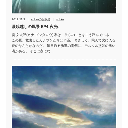
2019/11/9
yukkoのお眼鏡
yukko
眼鏡越しの風景 EP4‐夜光‐
奏 文太郎(カナ ブンタロウ) 私は、彼らのことをこう呼んでいる。
この夏、救出したカナブンたちは７匹。 まさしく、飛んで火に入る
夏のなんとかなのだ。 毎日通る歩道の両側に、モルタル塗装の浅い
溝がある。 そこは夜にな…