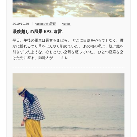
2019/10/26
yukkoのお眼鏡
yukko
眼鏡越しの風景 EP3‐遠雷‐
平日、午後の電車は乗客もまばら。 どこに目線をやるでもなく、微
かに揺れるつり革をぼんやり眺めていた。 あの頃の私は、脱け殻を
引きずったような、心もとない空気を纏っていた。 ひとつ座席を空
けた先に座る、御婦人が、 「キレ…