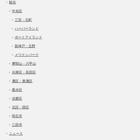
観光
中央区
三宮・元町
ハーバーランド
ポートアイランド
新神戸・北野
メリケンパーク
摩耶山・六甲山
兵庫区・長田区
灘区・東灘区
垂水区
須磨区
北区・西区
明石市
三田市
ニュース