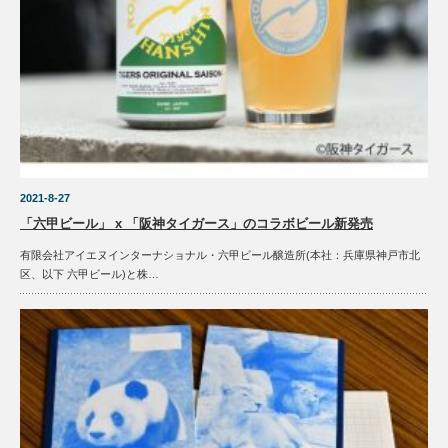
2021-8-27
「六甲ビール」 x 「阪神タイガース」のコラボビール新発売
有限会社アイエヌインターナショナル・六甲ビール醸造所(本社：兵庫県神戸市北
区、以下 六甲ビール)と株…