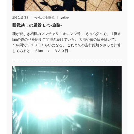
2019/11/23
yukkoのお眼鏡
yukko
眼鏡越しの風景 EP5‐旅路‐
我が愛しき相棒のママチャリ「オレンジ号」 そのペダルで、往復６
kmの道のりを約９年間漕ぎ続けている。 大雨や嵐の日を除いて、
１年間で３３０日くらいになる。 これまでの走行距離をざっと計算
してみると、 ６km ｘ ３３０日…