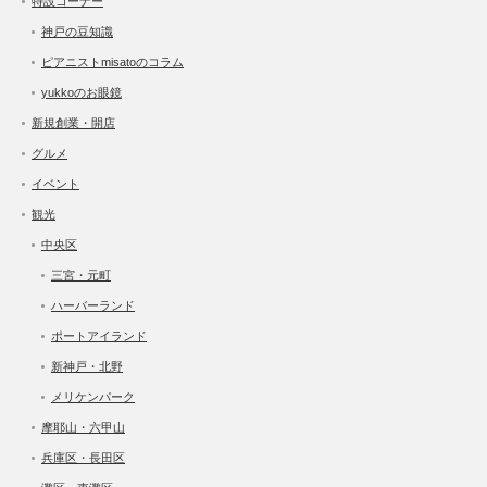
特設コーナー
神戸の豆知識
ピアニストmisatoのコラム
yukkoのお眼鏡
新規創業・開店
グルメ
イベント
観光
中央区
三宮・元町
ハーバーランド
ポートアイランド
新神戸・北野
メリケンパーク
摩耶山・六甲山
兵庫区・長田区