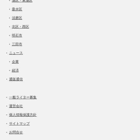
灘区・東灘区
垂水区
須磨区
北区・西区
明石市
三田市
ニュース
企業
経済
通販通信
一般ライター募集
運営会社
個人情報保護方針
サイトマップ
お問合せ