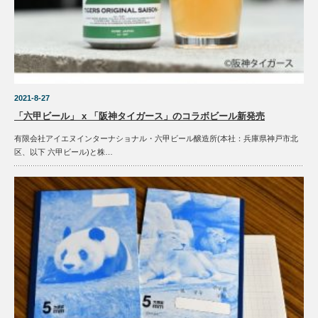
2021-8-27
「六甲ビール」 x 「阪神タイガース」のコラボビール新発売
有限会社アイエヌインターナショナル・六甲ビール醸造所(本社：兵庫県神戸市北
区、以下 六甲ビール)と株…