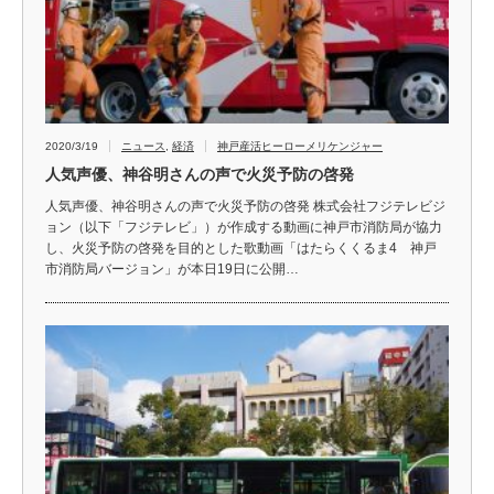
2020/3/19
ニュース
,
経済
神戸産活ヒーローメリケンジャー
人気声優、神谷明さんの声で火災予防の啓発
人気声優、神谷明さんの声で火災予防の啓発 株式会社フジテレビジ
ョン（以下「フジテレビ」）が作成する動画に神戸市消防局が協力
し、火災予防の啓発を目的とした歌動画「はたらくくるま4 神戸
市消防局バージョン」が本日19日に公開…