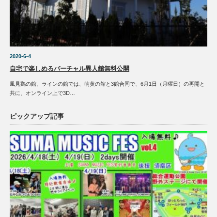
2020-6-4
自宅で楽しめるバーチャル異人館無料公開
風見鶏の館、ラインの館では、萌黄の館と3館合同で、6月1日（月曜日）の再開と
共に、オンライン上で3D…
ピックアップ記事