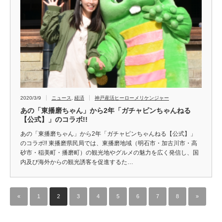
2020/3/9
ニュース
,
経済
神戸産活ヒーローメリケンジャー
あの「東播磨ちゃん」から2年「ガチャピンちゃんねる
【公式】」のコラボ!!
あの「東播磨ちゃん」から2年「ガチャピンちゃんねる【公式】」
のコラボ!! 東播磨県民局では、東播磨地域（明石市・加古川市・高
砂市・稲美町・播磨町）の観光地やグルメの魅力を広く発信し、国
内及び海外からの観光誘客を促進するた…
«
1
2
3
4
5
6
7
8
»