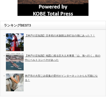
ランキングBEST3
【神戸の豆知識】日本初の水族館は赤灯台の側にあった？！
【神戸の豆知識】地図に残る巨大土木事業「山、海へ行く」街の
中にベルトコンベヤがあった
神戸市の大型ごみ収集の受付がインターネットからも可能にな
る！