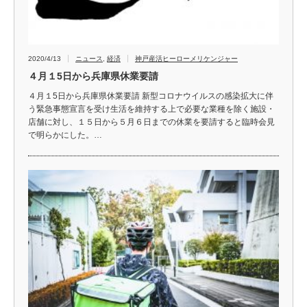
2020/4/13
ニュース
,
経済
神戸産活ヒーローメリケンジャー
４月１5日から兵庫県休業要請
４月１5日から兵庫県休業要請 新型コロナウイルスの感染拡大に伴
う緊急事態宣言を受け生活を維持する上で必要な業種を除く施設・
店舗に対し、１５日から５月６日までの休業を要請すると臨時会見
で明らかにした。…