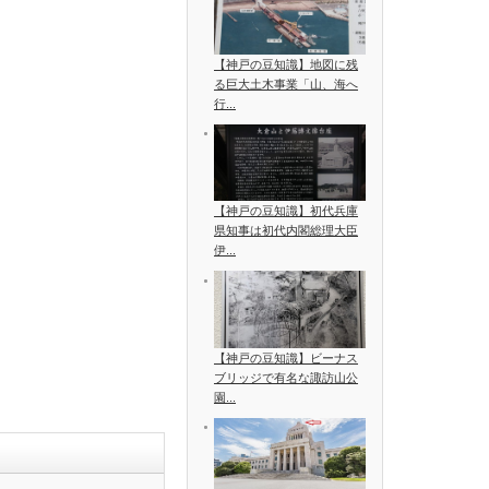
【神戸の豆知識】地図に残
る巨大土木事業「山、海へ
行...
【神戸の豆知識】初代兵庫
県知事は初代内閣総理大臣
伊...
【神戸の豆知識】ビーナス
ブリッジで有名な諏訪山公
園...