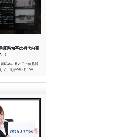
兵庫県知事は初代内閣
た！
慶応4年5月23日に伊藤博
て、明治2年4月10日…