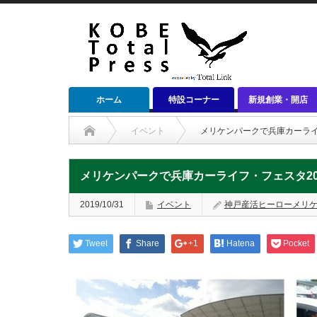
ホーム
特設コーナー
新規創業・開店
イベント
メリケンパークで兵庫カーライ
メリケンパークで兵庫カーライフ・フェスタ20
2019/10/31
イベント
神戸産活ヒーローメリ
Tweet
Share
+1
Hatena
Pocket