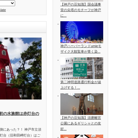
【神戸の豆知識】国会議事
late
堂の尖塔のモチーフが神戸
に...
神戸ハーバーランドumieモ
ザイク大観覧車が青く染...
第二神明道路通行料金が値
上げする！...
初の水族館は赤灯台の
【神戸の豆知識】須磨離宮
公園にあるギリシャとの友
好...
側にあった？！ 神戸市立須
灯台（旧和田岬灯台）はご