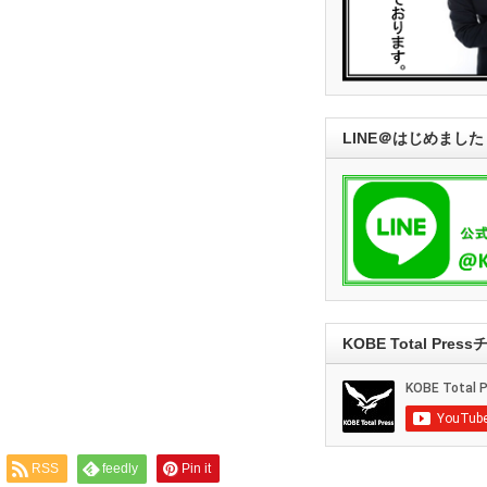
LINE＠はじめました
KOBE Total Pre
RSS
feedly
Pin it