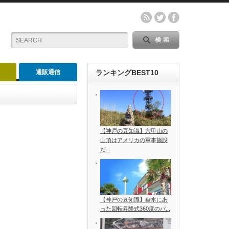
通販通信
ランキングBEST10
【神戸の豆知識】六甲山の
山頂はアメリカの軍事施設
だ...
【神戸の豆知識】垂水にあ
った回転昇降式360度のパ...