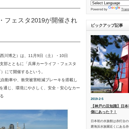
Powered by
Trans
フェスタ2019が開催され
ピックアップ記事
西川博之）は、11月9日（土）・10日
支部とともに「兵庫カーライフ・フェスタ
町）にて開催するという。
代自動車や、衝突被害軽減ブレーキを搭載し
示を通じ、環境にやさしく、安全・安心なカー
る
2019-2-5
【神戸の豆知識】日本
側にあった？！
日本初の水族館は赤灯台の
磨海浜水族園近くにある赤