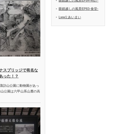
眼鏡越しの風景EP84-時計-
眼鏡越しの風景EP83-食堂-
Lww1:あいまい
ナスブリッジで有名な
あった！？
諏訪山公園に動物園があっ
訪山公園は六甲山系山麓の高