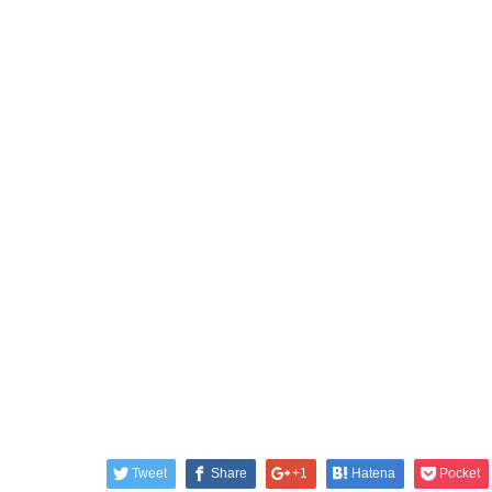
Tweet
Share
+1
Hatena
Pocket