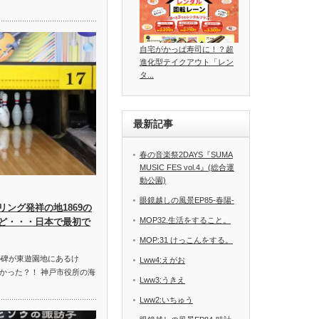
自宅がかっぱ寿司に！？超
進化型テイクアウト「レン
タ...
最新記事
春の音楽祭2DAYS『SUMA
MUSIC FES vol.4』(総合運
動公園)
眼鏡越しの風景EP85-春陽-
ング発祥の地1869の
MOP32.生活をすること。
ど・・・日本で最初で
MOP:31 けっこんをする。
の碑が東遊園地にあるけ
Lww4:えがお
かった？！ 神戸市役所の海
Lww3:うきえ
Lww2:いちゅう