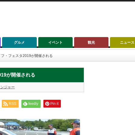
グルメ
イベント
観光
ニュース
フ・フェスタ2019が開催される
19が開催される
ケンジャー
RSS
feedly
Pin it