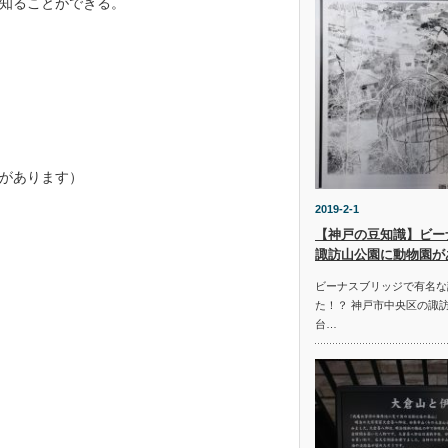
知ることができる。
があります）
2019-2-1
【神戸の豆知識】ビー
諏訪山公園に動物園が
ビーナスブリッジで有名な
た！？ 神戸市中央区の諏
台…