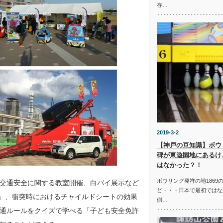
存…
2019-3-2
【神戸の豆知識】ボウリ
碑が東遊園地にあるけ
はなかった？！
ボウリング発祥の地1869
交通安全に関する教室開催、白バイ展示など
ど・・・日本で最初ではな
験」、衝突時におけるチャイルドシートの効果
側…
通ルールをクイズで学べる「子ども安全免許