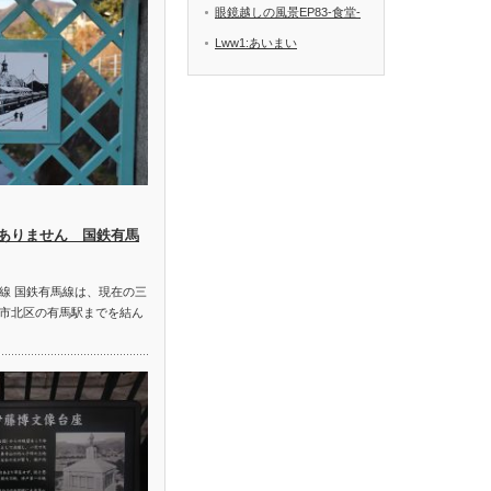
眼鏡越しの風景EP83-食堂-
Lww1:あいまい
ありません 国鉄有馬
線 国鉄有馬線は、現在の三
市北区の有馬駅までを結ん