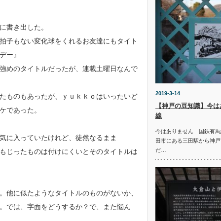
に書き出した。
拍子もない変化球をくれるお友達にもタイト
デー』
強めのタイトルだったが、連載土曜日なんで
2019-3-14
たものもあったが、ｙｕｋｋｏはいったいど
【神戸の豆知識】今は
ケであった。
線
今はありません 国鉄有馬
気に入っていたけれど、徒然なるまま
田市にある三田駅から神戸
だ…
もじったものは付けにくいとそのタイトルは
。他に似たようなタイトルのものがないか、
。では、字面をどうするか？で、また悩ん