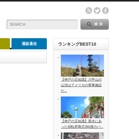
通販通信
ランキングBEST10
【神戸の豆知識】六甲山の
山頂はアメリカの軍事施設
だ...
【神戸の豆知識】垂水にあ
った回転昇降式360度のパ...