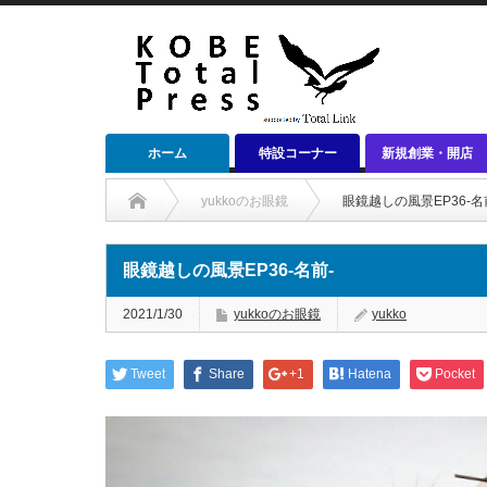
ホーム
特設コーナー
新規創業・開店
yukkoのお眼鏡
眼鏡越しの風景EP36-名
眼鏡越しの風景EP36-名前-
2021/1/30
yukkoのお眼鏡
yukko
Tweet
Share
+1
Hatena
Pocket