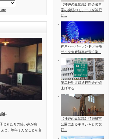
【神戸の豆知識】国会議事
late
堂の尖塔のモチーフが神戸
に...
神戸ハーバーランドumieモ
ザイク大観覧車が青く染...
第二神明道路通行料金が値
上げする！...
秋隣‐
【神戸の豆知識】須磨離宮
子どもたちの笑い声が戻
公園にあるギリシャとの友
好...
なぁと、毎年そんなことを言