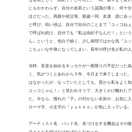
にもかかわらず、自分の名前という認識が薄く、何十分
ほどだった。両親や祖父母、親戚一同、友達、誰に会っ
と呼び。幼い頃は、自分で自分のことまで『ユッコねぇ
で呼ばれ続け、自分でも『私は由紀子なんだ！』という
ん』というと、色白で細く、少し病弱ではかな気『ユッ
こちょいな中身になってしまい、長年の呼び名が私の人
当時、音楽を始めるキッカケが一夜限りの予定だった為
く、気がつくとあれから５年、今日まで来てしまった。
はなかったが、なっていたとしても、昔から私をよく知
ユッコじゃん！』と笑われそうで、大きくかけ離れたア
た。今なら、憧れの『子』の付かない名前や、お気に入
ローマ字、小文字の『ｙｕｋｋｏ』が気に入っている。
アーティスト名、バンド名、名づけをする機会はその後
タイトルを付けなければならなかった。