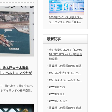
2018年のインスタ映えスポ
ットランキングに「ＢＥ...
最新記事
春の音楽祭2DAYS『SUMA
MUSIC FES vol.4』(総合運
動公園)
眼鏡越しの風景EP85-春陽-
に残る巨大土木事業
中にベルトコンベヤが
MOP32.生活をすること。
MOP:31 けっこんをする。
山、海へ行く」街の中にベ
Lww4:えがお
ートアイランドや神戸空港、
Lww3:うきえ
Lww2:いちゅう
眼鏡越しの風景EP84-時計-