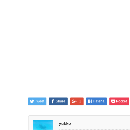
Tweet
Share
+1
Hatena
Pocket
yukko