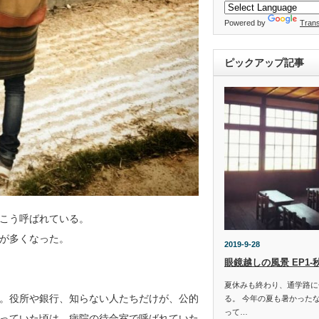
Powered by
Trans
ピックアップ記事
こう呼ばれている。
が多くなった。
2019-9-28
眼鏡越しの風景 EP1‐
夏休みも終わり、通学路に
。役所や銀行、知らない人たちだけが、公的
る。 今年の夏も暑かった
って…
っていた頃は、病院の待合室で呼ばれていた