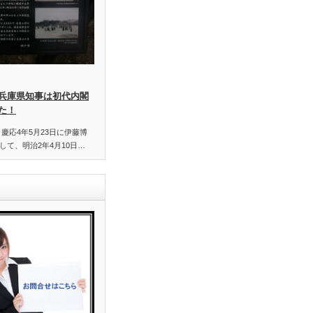
兵庫県知事は初代内閣
た！
慶応4年5月23日に伊藤博
て、明治2年4月10日…