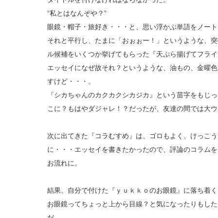
“私とはなんぞや？”
眼鏡・帽子・旅好き・・・と、思い浮かぶ単語をノート
それと平行し、たまに「おぉぉー！」というような、突
ル候補をいくつか挙げてもらった『天ぷら揚げてフライ
エッセイになぜ故それ？というような、油もの、金曜色
すけど・・・。
『シカちゃんのカクカクシカジカ』という苗字をもじっ
こに？もはやダジャレ！？だったが、友達の間では大ウ
次に出てきた『コラむすめ』は、ゴロもよく、けっこう
に・・・エッセイを書きたかったので、評論のコラムを
お流れに。
結果、自分で付けた『ｙｕｋｋｏのお眼鏡』に落ち着く
お眼鏡ってちょっと上から目線？と気になったりもした
だ。