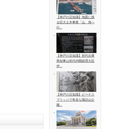
【神戸の豆知識】地図に残
る巨大土木事業「山、海へ
行...
【神戸の豆知識】初代兵庫
県知事は初代内閣総理大臣
伊...
【神戸の豆知識】ビーナス
ブリッジで有名な諏訪山公
園...