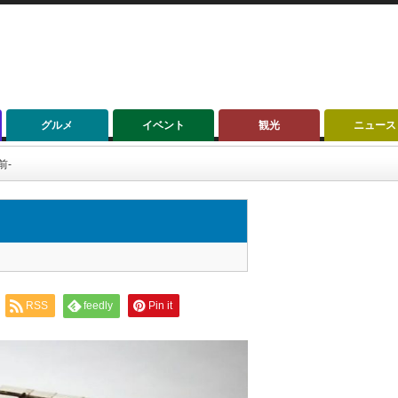
グルメ
イベント
観光
ニュース
前-
RSS
feedly
Pin it