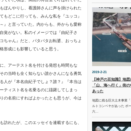
もぼんやりし、看護師さんに声を掛けられた
てもどこに行っても、みんな私を『ユッコ』
～』と言っていた。内からも、外からも愛称
自覚がない。私のイメージでは『由紀子さ
コちゃん』だと、パタパタお転婆、おっちょ
格形成にも影響していると思う。
に、アーテスト名を付ける発想も時間もな
2019-2-21
その当時も全く知らない誰かさんになる勇気
【神戸の豆知識】地図
る人が『本名由紀子でしょ？誰？』『本当は
「山、海へ行く」街の
ーティスト名を名乗るのに躊躇してしまっ
あった
りの名前にすればよかったとも思うが、今は
地図に残る巨大土木事業「
ルトコンベヤがあった ポ
六…
も訪れたが、このエッセイを連載するにも、