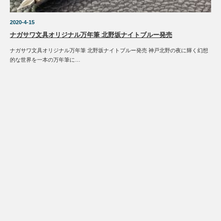
2020-4-15
ナガサワ文具オリジナル万年筆 北野坂ナイトブルー発売
ナガサワ文具オリジナル万年筆 北野坂ナイトブルー発売 神戸北野の夜に輝く幻想
的な世界を一本の万年筆に…