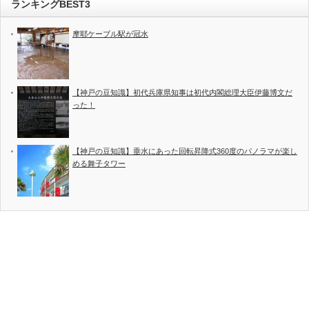
ランキングBEST3
摩耶ケーブル駅が冠水
【神戸の豆知識】初代兵庫県知事は初代内閣総理大臣伊藤博文だ
った！
【神戸の豆知識】垂水にあった回転昇降式360度のパノラマが楽し
める舞子タワー