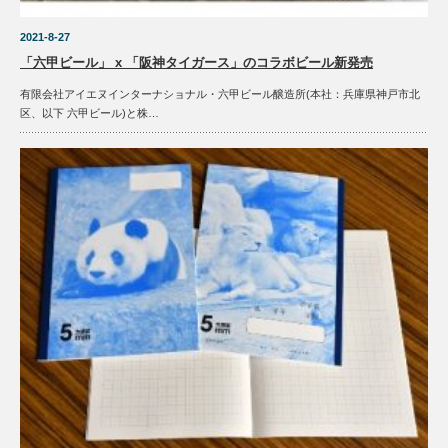
2021-8-27
「六甲ビール」 x 「阪神タイガース」のコラボビール新発売
有限会社アイエヌインターナショナル・六甲ビール醸造所(本社：兵庫県神戸市北
区、以下 六甲ビール)と株…