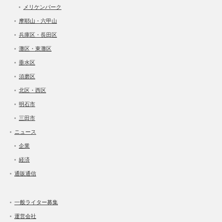
メリケンパーク
摩耶山・六甲山
兵庫区・長田区
灘区・東灘区
垂水区
須磨区
北区・西区
明石市
三田市
ニュース
企業
経済
通販通信
一般ライター募集
運営会社