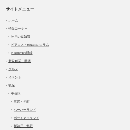
サイトメニュー
ホーム
特設コーナー
神戸の豆知識
ピアニストmisatoのコラム
yukkoのお眼鏡
新規創業・開店
グルメ
イベント
観光
中央区
三宮・元町
ハーバーランド
ポートアイランド
新神戸・北野