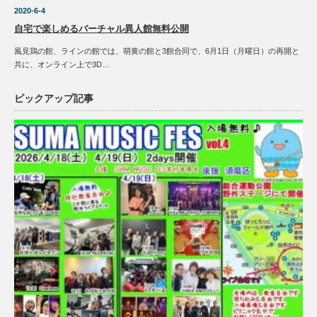
2020-6-4
自宅で楽しめるバーチャル異人館無料公開
風見鶏の館、ラインの館では、萌黄の館と3館合同で、6月1日（月曜日）の再開と
共に、オンライン上で3D…
ピックアップ記事