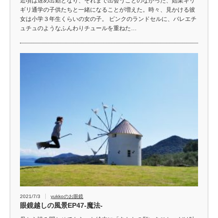
近頃は遅め出勤となり、それまで出会うことのなかった、始業ギリ
ギリ通学の子供たちと一緒になることが増えた。時々、見かける彼
女は小学３年生くらいの女の子。 ピンクのランドセルに、バレエチ
ュチュのようなふんわりチュールを重ねた…
2021/7/3
yukkoのお眼鏡
眼鏡越しの風景EP47-魔法-