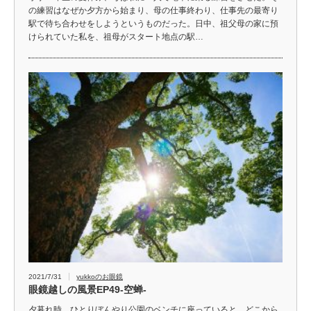
の練習はなぜか夕方から始まり、母の仕事終わり、仕事先の最寄り
駅で待ち合わせをしようというものだった。日中、祖父母の家に預
けられていた私を、祖母がスタート地点の駅…
2021/7/31
yukkoのお眼鏡
眼鏡越しの風景EP49-空蝉-
夕暮れ時、ひとりぼんやり公園のベンチに座っていると、どこから