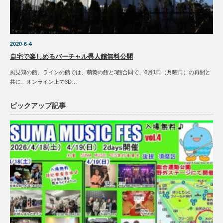
2020-6-4
自宅で楽しめるバーチャル異人館無料公開
風見鶏の館、ラインの館では、萌黄の館と3館合同で、6月1日（月曜日）の再開と
共に、オンライン上で3D…
ピックアップ記事