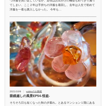
つ洋服を買い足しているが、近頃はお出かけの機会もめっきり減っ
てしまい、ここ２年は手持ちの洋服を着回し、去年は人生で初めて
洋服を一着も購入しなかった。 今年も…
2021/10/9
yukkoのお眼鏡
眼鏡越しの風景EP54-怪盗-
そろそろ日も短くなった秋の夕暮れ。とあるマンション１階にある