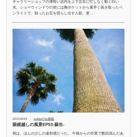
ギャラリーショップの薄暗い店内を上下左右に忙しなく動く白い
光。ショーウィンドウの前には胸ポケットから素早く抜き取ったペ
ンライトで、狙ったお宝を照らし出す人影。更…
2021/9/25
yukkoのお眼鏡
眼鏡越しの風景EP53-蘇生-
朝は、ほんの少しの違和感だった。 午後からの作業で数回屈んだあ