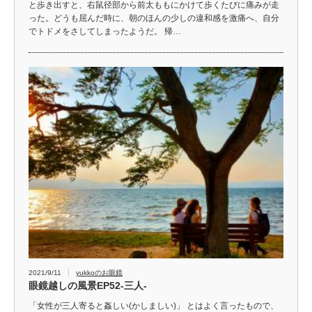
と歩き出すと、右鼠径部から前太ももにかけて歩くたびに痛みが走
った。どうも屈んだ時に、朝のほんの少しの違和感を激痛へ、自分
でトドメをさしてしまったようだ。 帰…
2021/9/11
yukkoのお眼鏡
眼鏡越しの風景EP52-三人-
「女性が三人寄ると姦しい(かしましい)」 とはよく言ったもので、