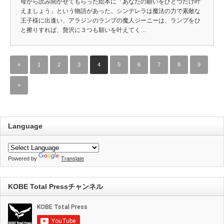
母から読み聞かせてもらった絵本に「あなたの願いをひとつだけ叶
えましょう」という物語があった。シンデレラは魔法の力で素敵な
王子様に出逢い、アラジンのランプの魔人ジーニーは、ランプをひ
と擦りすれば、贅沢に３つも願いを叶えてく…
«
1
2
3
4
5
6
7
8
9
»
Language
Powered by
Translate
KOBE Total Pressチャンネル