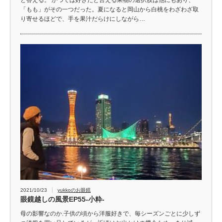
「もも」がその一つだった。夏になると岡山から白桃をわざわざ取
り寄せるほどで、手を果汁だらけにしながら…
2021/10/23
yukkoのお眼鏡
眼鏡越しの風景EP55-小粋-
母の影響なのか.子供の頃から洋服好きで、毎シーズンごとに少しず