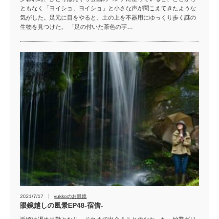
ともなく「ヨイショ、ヨイショ」と小さな声が聞こえてきたような
気がした。足元に目をやると、土の上を不器用にゆっくり歩く謎の
生物を見つけた。 「足の付いた茶色の芋…
2021/7/17
yukkoのお眼鏡
眼鏡越しの風景EP48-宿借-