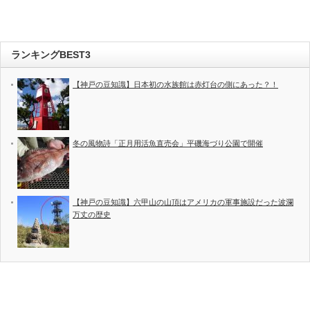
ランキングBEST3
【神戸の豆知識】日本初の水族館は赤灯台の側にあった？！
冬の風物詩「正月用活魚直売会」平磯海づり公園で開催
【神戸の豆知識】六甲山の山頂はアメリカの軍事施設だった波瀾
万丈の歴史