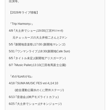
出演等。
【2026年ライブ情報】
『Trip Harmony♪』
4/9 ｢大土井でショー｣19:00(三宮ﾁｷﾝｼｬｯｸ)
元チェッカーズの大土井裕二さんと2マン
5/5 ｢新開地音楽祭｣17:00 (新開地マレンゴ)
5/31 ｢ワンマンライブ｣18:30(新開地Cafe Sun)
6/5 ｢タイトル未定｣(新開地アリスガーデン)
6/7 ｢Music Pallet｣13:10(三田有馬富士公園)
『めがねxめがね』
4/18 ｢SUMA MUSIC FES vol.4｣14:10
(総合運動公園水のくに野外ステージ)
6/13 ｢音遊会｣(神戸モズライトカフェ)
6/25 ｢大土井でショー｣(チキンジョージ)