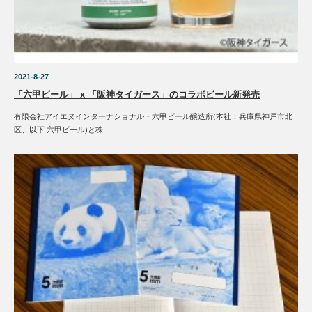
2021-8-27
「六甲ビール」 x 「阪神タイガース」のコラボビール新発売
有限会社アイエヌインターナショナル・六甲ビール醸造所(本社：兵庫県神戸市北
区、以下 六甲ビール)と株…