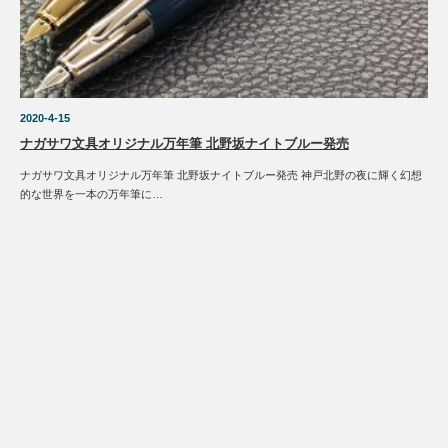
2020-4-15
ナガサワ文具オリジナル万年筆 北野坂ナイトブルー発売
ナガサワ文具オリジナル万年筆 北野坂ナイトブルー発売 神戸北野の夜に輝く幻想
的な世界を一本の万年筆に…