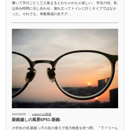
書いて字のごとく三人集まるとわちゃわちゃ楽しい。 学生の頃、私
は休み時間に示し合わせ、連れ立ってトイレに行くタイプではなか
った。それでも、奇数構成の女子グ…
2021/8/28
yukkoのお眼鏡
眼鏡越しの風景EP51-眼鏡-
小学生の頃.眼鏡っ子の友の後ろで視力検査を待つ間、 「下？うーん