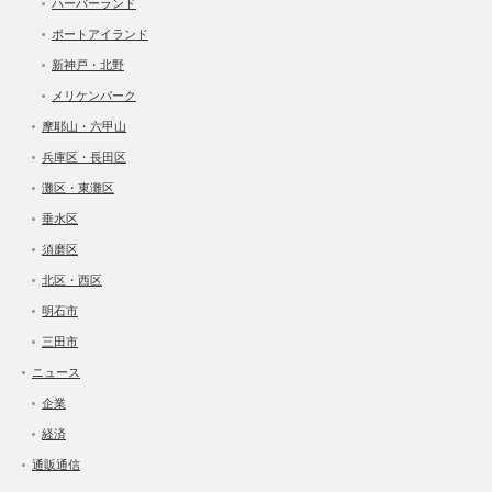
ハーバーランド
ポートアイランド
新神戸・北野
メリケンパーク
摩耶山・六甲山
兵庫区・長田区
灘区・東灘区
垂水区
須磨区
北区・西区
明石市
三田市
ニュース
企業
経済
通販通信