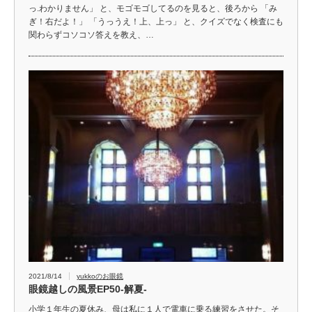
っ.わかりません」 と、モゴモゴしてるのを見ると、後ろから 「み
ぎ！右だよ！」 「うっうえ！上、上っ」 と、クイズでなく検査にも
関わらずコソコソ答えを教え、…
2021/8/14
yukkoのお眼鏡
眼鏡越しの風景EP50-解夏-
小学１年生の夏休み、母は私に１人で電車に乗る練習をさせた。そ