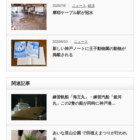
2020/7/8
ニュース
,
経済
摩耶ケーブル駅が冠水
2020/6/10
ニュース
新しい神戸ノートに王子動物園の動物が
掲載される
関連記事
練習帆船「海王丸」・練習汽船「銀河
丸」この2隻の船が同時に神戸港…
あいな里山公園 で田植えまつりが行われ
る