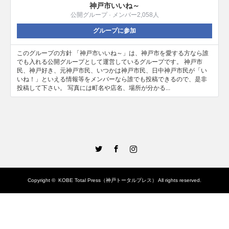
神戸市いいね～
公開グループ · メンバー2,058人
グループに参加
このグループの方針 「神戸市いいね～」は、神戸市を愛する方なら誰
でも入れる公開グループとして運営しているグループです。 神戸市
民、神戸好き、元神戸市民、いつかは神戸市民、日中神戸市民が「い
いね！」といえる情報等をメンバーなら誰でも投稿できるので、是非
投稿して下さい。 写真には町名や店名、場所が分かる...
Twitter
Facebook
Instagram
Copyright ©
KOBE Total Press（神戸トータルプレス）
All rights reserved.