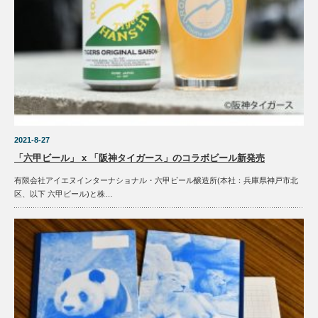
2021-8-27
「六甲ビール」 x 「阪神タイガース」のコラボビール新発売
有限会社アイエヌインターナショナル・六甲ビール醸造所(本社：兵庫県神戸市北
区、以下 六甲ビール)と株…