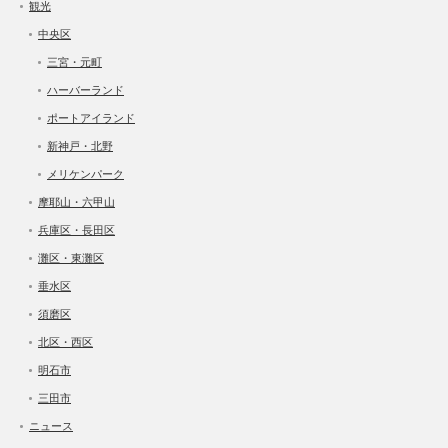
観光
中央区
三宮・元町
ハーバーランド
ポートアイランド
新神戸・北野
メリケンパーク
摩耶山・六甲山
兵庫区・長田区
灘区・東灘区
垂水区
須磨区
北区・西区
明石市
三田市
ニュース