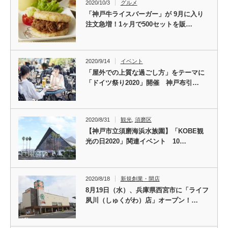
2020/10/3
グルメ
「神戸牛ライスバーガー」が 9月に入り
注文急増！1ヶ月で500セットを販…
2020/9/14
イベント
「屋外での上質な過ごし方」をテーマに
「ドイツ祭り2020」開催 神戸布引…
2020/8/31
観光
,
須磨区
【神戸市立須磨海浜水族園】「KOBE観
光の日2020」関連イベント 10…
2020/8/18
新規創業・開店
8月19日（水）、兵庫県西宮市に「ライフ
夙川（しゅくがわ）店」オープン！…