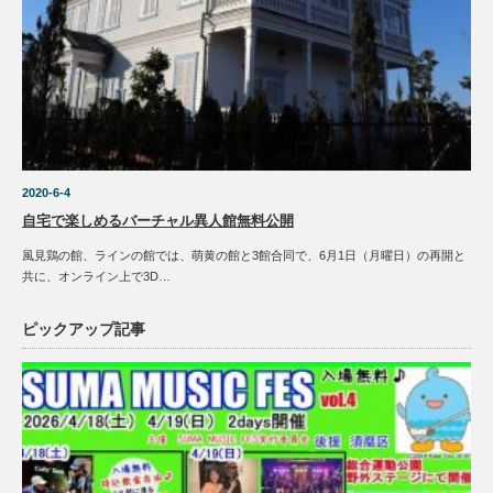
2020-6-4
自宅で楽しめるバーチャル異人館無料公開
風見鶏の館、ラインの館では、萌黄の館と3館合同で、6月1日（月曜日）の再開と
共に、オンライン上で3D…
ピックアップ記事