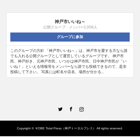
神戸市いいね～
公開グループ · メンバー2,058人
グループに参加
このグループの方針 「神戸市いいね～」は、神戸市を愛する方なら誰
でも入れる公開グループとして運営しているグループです。 神戸市
民、神戸好き、元神戸市民、いつかは神戸市民、日中神戸市民が「い
いね！」といえる情報等をメンバーなら誰でも投稿できるので、是非
投稿して下さい。 写真には町名や店名、場所が分かる...
Twitter
Facebook
Instagram
Copyright ©
KOBE Total Press（神戸トータルプレス）
All rights reserved.