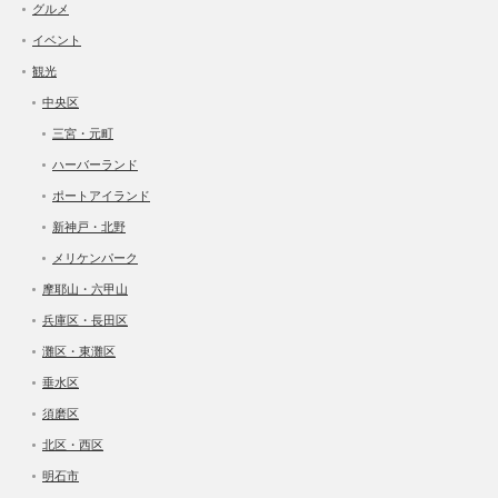
グルメ
イベント
観光
中央区
三宮・元町
ハーバーランド
ポートアイランド
新神戸・北野
メリケンパーク
摩耶山・六甲山
兵庫区・長田区
灘区・東灘区
垂水区
須磨区
北区・西区
明石市