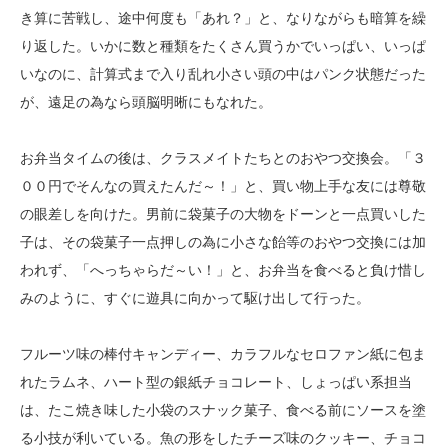
き算に苦戦し、途中何度も「あれ？」と、なりながらも暗算を繰
り返した。いかに数と種類をたくさん買うかでいっぱい、いっぱ
いなのに、計算式まで入り乱れ小さい頭の中はパンク状態だった
が、遠足の為なら頭脳明晰にもなれた。
お弁当タイムの後は、クラスメイトたちとのおやつ交換会。「３
００円でそんなの買えたんだ～！」と、買い物上手な友には尊敬
の眼差しを向けた。男前に袋菓子の大物をドーンと一点買いした
子は、その袋菓子一点押しの為に小さな飴等のおやつ交換には加
われず、「へっちゃらだ～い！」と、お弁当を食べると負け惜し
みのように、すぐに遊具に向かって駆け出して行った。
フルーツ味の棒付キャンディー、カラフルなセロファン紙に包ま
れたラムネ、ハート型の銀紙チョコレート、しょっぱい系担当
は、たこ焼き味した小袋のスナック菓子、食べる前にソースを塗
る小技が利いている。魚の形をしたチーズ味のクッキー、チョコ