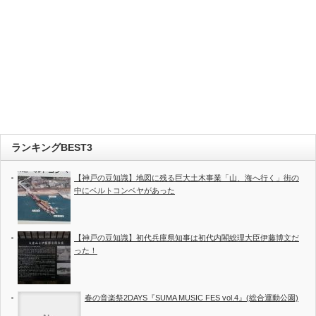
ランキングBEST3
【神戸の豆知識】地図に残る巨大土木事業「山、海へ行く」街の
中にベルトコンベヤがあった
【神戸の豆知識】初代兵庫県知事は初代内閣総理大臣伊藤博文だ
った！
春の音楽祭2DAYS『SUMA MUSIC FES vol.4』(総合運動公園)