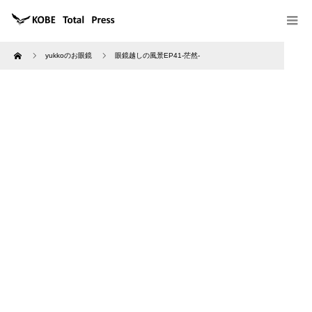
Home
yukkoのお眼鏡
眼鏡越しの風景EP41-茫然-