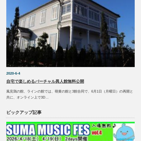
2020-6-4
自宅で楽しめるバーチャル異人館無料公開
風見鶏の館、ラインの館では、萌黄の館と3館合同で、6月1日（月曜日）の再開と
共に、オンライン上で3D…
ピックアップ記事