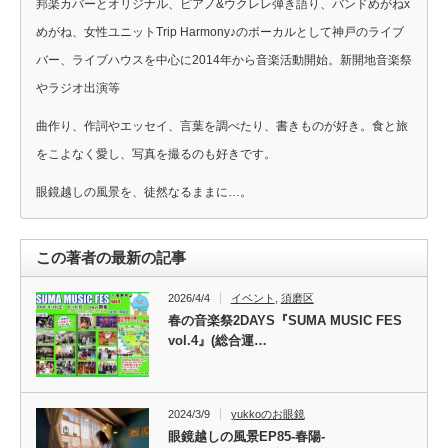
邦楽カバーとオリジナル、ピアノ&ウクレレ弾き語り、バンドめがねx
めがね、女性ユニットTrip Harmony♪のボーカルとして神戸のライブ
バー、ライブハウスを中心に2014年から音楽活動開始。新開地音楽祭
やラジオ出演等
曲作り、作詞やエッセイ、言葉を調べたり、書きものが好き。食と旅
をこよなく愛し、写真を撮るのも好きです。
眼鏡越しの風景を、徒然なるままに…。
この著者の最新の記事
2026/4/4
イベント
,
須磨区
春の音楽祭2DAYS『SUMA MUSIC FES
vol.4』(総合運…
2024/3/9
yukkoのお眼鏡
眼鏡越しの風景EP85-春陽-