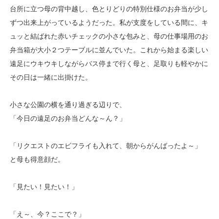
台所に立つ母の背中越し、色とりどりの特別仕様のお弁当が少し
ずつ出来上がっているようだった。私が支度をしている間に、キ
ュッと結ばれた赤いチェックの小さな包みと、母の仕事場用のお
弁当箱が大小２つテーブルに並んでいた。これから始まる楽しい
遠足にウキウキしながらバス停まで行く母と、足取りも軽やかに
その日は一緒に出掛けた。
小さな公園の横を通り過ぎる辺りで、
「今日の遠足のお弁当どんな～ん？」
「リクエストのエビフライも入れて、朝からがんばったよ～」
と母も得意顔だ。
「見たい！見たい！」
「え～、今？ここで？」