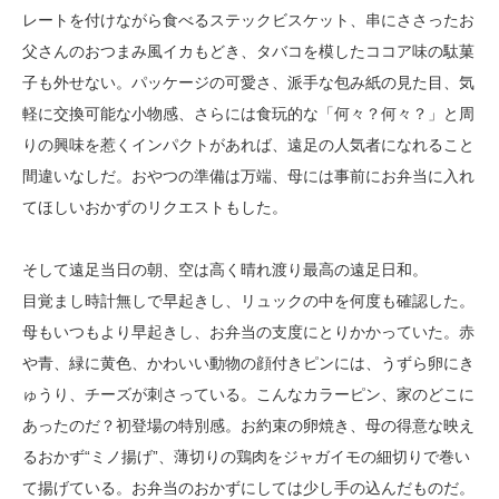
レートを付けながら食べるステックビスケット、串にささったお
父さんのおつまみ風イカもどき、タバコを模したココア味の駄菓
子も外せない。パッケージの可愛さ、派手な包み紙の見た目、気
軽に交換可能な小物感、さらには食玩的な「何々？何々？」と周
りの興味を惹くインパクトがあれば、遠足の人気者になれること
間違いなしだ。おやつの準備は万端、母には事前にお弁当に入れ
てほしいおかずのリクエストもした。
そして遠足当日の朝、空は高く晴れ渡り最高の遠足日和。
目覚まし時計無しで早起きし、リュックの中を何度も確認した。
母もいつもより早起きし、お弁当の支度にとりかかっていた。赤
や青、緑に黄色、かわいい動物の顔付きピンには、うずら卵にき
ゅうり、チーズが刺さっている。こんなカラーピン、家のどこに
あったのだ？初登場の特別感。お約束の卵焼き、母の得意な映え
るおかず“ミノ揚げ”、薄切りの鶏肉をジャガイモの細切りで巻い
て揚げている。お弁当のおかずにしては少し手の込んだものだ。