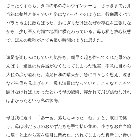
さったうずらも、タコの形の赤いウインナーも、さっきまでお弁
当箱に整然と並んでいた姿はなかったかのように、行儀悪くバラ
バラと地面に散らばった。おにぎりだけはなぜか存在を主張しな
がら、少し歪んだ顔で地面に横たわっている。母も私も放心状態
で、ほんの数秒がとても長い時間のように思えた。
遠足を楽しみにしていた気持ち、朝早く起き作ってくれた母のが
んばり、遠足のお弁当がなくなってしまった現実、不意に目から
大粒の涙が溢れた。遠足日和の晴天が、急に白々しく思え、泣き
ながら母を見上げると、母も涙目になっていた。こんなところで
開けなければよかったという母の後悔、浮かれて飛び跳ねなけれ
ばよかったという私の後悔。
母は我に返り、「あーぁ、落ちちゃった…ね。」と、涙目で笑
う。母は砂だらけのおかずたちを手で拾い集め、小さなお弁当箱
に戻すと上から蓋を強引に閉めた。汚れてしまった真新しい赤い