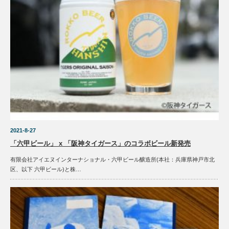
2021-8-27
「六甲ビール」 x 「阪神タイガース」のコラボビール新発売
有限会社アイエヌインターナショナル・六甲ビール醸造所(本社：兵庫県神戸市北
区、以下 六甲ビール)と株…