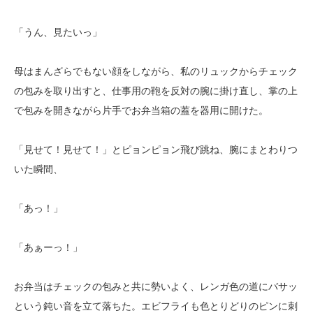
「うん、見たいっ」
母はまんざらでもない顔をしながら、私のリュックからチェック
の包みを取り出すと、仕事用の鞄を反対の腕に掛け直し、掌の上
で包みを開きながら片手でお弁当箱の蓋を器用に開けた。
「見せて！見せて！」とピョンピョン飛び跳ね、腕にまとわりつ
いた瞬間、
「あっ！」
「あぁーっ！」
お弁当はチェックの包みと共に勢いよく、レンガ色の道にバサッ
という鈍い音を立て落ちた。エビフライも色とりどりのピンに刺