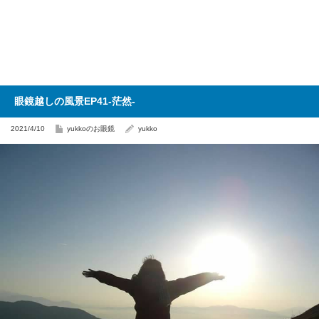
眼鏡越しの風景EP41-茫然-
2021/4/10
yukkoのお眼鏡
yukko