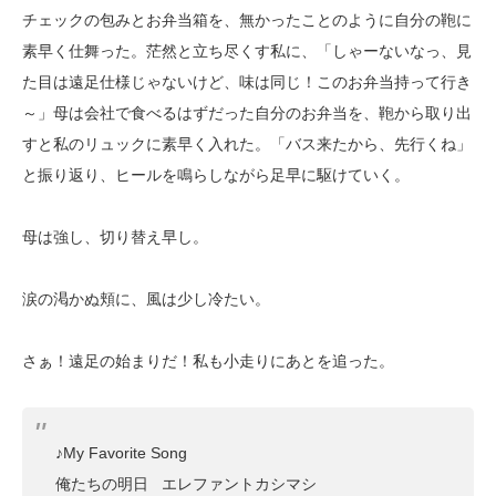
チェックの包みとお弁当箱を、無かったことのように自分の鞄に
素早く仕舞った。茫然と立ち尽くす私に、「しゃーないなっ、見
た目は遠足仕様じゃないけど、味は同じ！このお弁当持って行き
～」母は会社で食べるはずだった自分のお弁当を、鞄から取り出
すと私のリュックに素早く入れた。「バス来たから、先行くね」
と振り返り、ヒールを鳴らしながら足早に駆けていく。
母は強し、切り替え早し。
涙の渇かぬ頬に、風は少し冷たい。
さぁ！遠足の始まりだ！私も小走りにあとを追った。
♪My Favorite Song
俺たちの明日 エレファントカシマシ